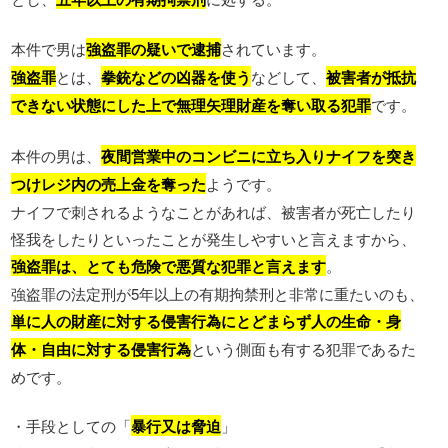
本件で男は
強盗罪の疑いで逮捕
されています。
強盗罪
とは、
拳銃などの凶器を使う
などして、
被害者が抵抗
できない状態にした上で無理矢理財産を奪い取る犯罪
です。
本件の男は、
夜間営業中のコンビニに立ち入りナイフを突き
つけレジ内の売上金を奪った
ようです。
ナイフで刺されるようなことがあれば、被害者が死亡したり
怪我をしたりといったことが発生しやすいと言えますから、
強盗罪は、とても危険で悪質な犯罪と言えます
。
強盗罪の法定刑が5年以上の有期拘禁刑と非常に重たいのも、
単に人の財産に対する侵害行為にとどまらず人の生命・身
体・自由に対する侵害行為
という側面も有する犯罪であるた
めです。
・手段としての「
暴行又は脅迫
」