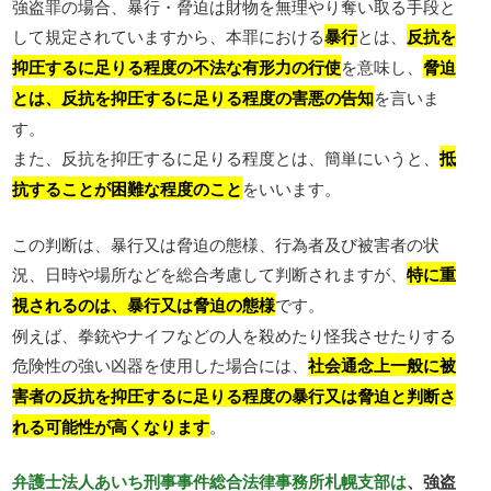
強盗罪の場合、暴行・脅迫は財物を無理やり奪い取る手段と
して規定されていますから、本罪における
暴行
とは、
反抗を
抑圧するに足りる程度の不法な有形力の行使
を意味し、
脅迫
とは、反抗を抑圧するに足りる程度の害悪の告知
を言いま
す。
また、反抗を抑圧するに足りる程度とは、簡単にいうと、
抵
抗することが困難な程度のこと
をいいます。
この判断は、暴行又は脅迫の態様、行為者及び被害者の状
況、日時や場所などを総合考慮して判断されますが、
特に重
視されるのは、暴行又は脅迫の態様
です。
例えば、拳銃やナイフなどの人を殺めたり怪我させたりする
危険性の強い凶器を使用した場合には、
社会通念上一般に被
害者の反抗を抑圧するに足りる程度の暴行又は脅迫と判断さ
れる可能性が高くなります
。
弁護士法人あいち刑事事件総合法律事務所札幌支部は
、強盗