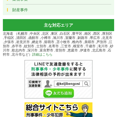
財産事件
主な対応エリア
北海道 （札幌市 ,中央区 ,北区 ,東区 ,白石区 ,豊平区 ,南区 ,西区 ,厚別区
,手稲区 ,清田区 ,函館市 ,小樽市 ,旭川市 ,室蘭市 ,釧路市 ,帯広市 ,北見市
,夕張市 ,岩見沢市 ,網走市 ,留萌市 ,苫小牧市 ,稚内市 ,美唄市 ,芦別市 ,江
別市 ,赤平市 ,紋別市 ,士別市 ,名寄市 ,三笠市 ,根室市 ,千歳市 ,滝川市 ,砂
川市 ,歌志内市 ,深川市 ,富良野市 ,登別市 ,恵庭市 ,伊達市 ,北広島市 ,石
狩市 ,北斗市など）
詳細はこちら