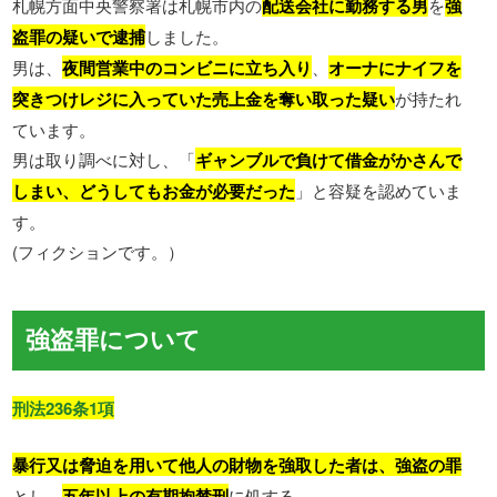
札幌方面中央警察署は札幌市内の
配送会社に勤務する男
を
強
盗罪の疑いで逮捕
しました。
男は、
夜間営業中のコンビニに立ち入り
、
オーナにナイフを
突きつけレジに入っていた売上金を奪い取った疑い
が持たれ
ています。
男は取り調べに対し、「
ギャンブルで負けて借金がかさんで
しまい、どうしてもお金が必要だった
」と容疑を認めていま
す。
(フィクションです。）
強盗罪について
刑法236条1項
暴行又は脅迫を用いて他人の財物を強取した者は、強盗の罪
とし、
五年以上の有期拘禁刑
に処する。