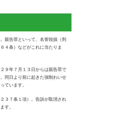
す。親告罪といって、名誉毀損（刑
２６４条）などがこれに当たりま
成２９年７月１３日からは親告罪で
）。同日より前に起きた強制わいせ
なっています。
法２３７条１項）。告訴が取消され
ります。