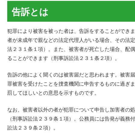
告訴とは
犯罪により被害を被った者は、告訴をすることができ
者が未成年で親などの法定代理人がいる場合、その法
法２３１条１項）。また、被害者が死亡した場合、配
ることができます（刑事訴訟法２３１条２項）。
告訴の他によく聞くのは被害届だと思われます。被害
罪被害を受けたことを捜査機関に申告するものに過ぎ
罰してほしいとの意思を示すものです。
なお、被害者以外の者が犯罪について申告し加害者の
（刑事訴訟法２３９条１項）。公務員には告発が義務
訟法２３９条２項）。