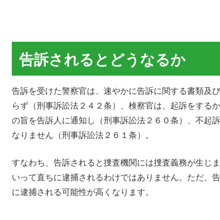
告訴されるとどうなるか
告訴を受けた警察官は、速やかに告訴に関する書類及
らず（刑事訴訟法２４２条）、検察官は、起訴をする
の旨を告訴人に通知し（刑事訴訟法２６０条）、不起
なりません（刑事訴訟法２６１条）。
すなわち、告訴されると捜査機関には捜査義務が生じ
いって直ちに逮捕されるわけではありません。ただ、
に逮捕される可能性が高くなります。