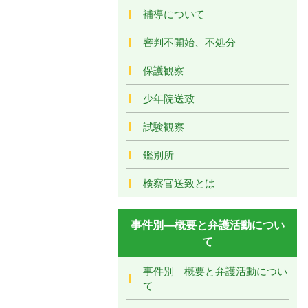
補導について
審判不開始、不処分
保護観察
少年院送致
試験観察
鑑別所
検察官送致とは
事件別―概要と弁護活動につい
て
事件別―概要と弁護活動につい
て