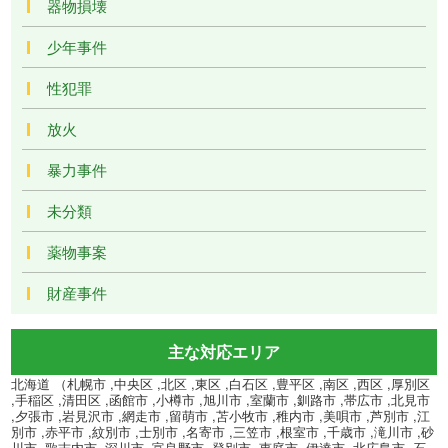
器物損壊
少年事件
性犯罪
放火
暴力事件
未分類
薬物事案
財産事件
主な対応エリア
北海道 （札幌市 ,中央区 ,北区 ,東区 ,白石区 ,豊平区 ,南区 ,西区 ,厚別区
,手稲区 ,清田区 ,函館市 ,小樽市 ,旭川市 ,室蘭市 ,釧路市 ,帯広市 ,北見市
,夕張市 ,岩見沢市 ,網走市 ,留萌市 ,苫小牧市 ,稚内市 ,美唄市 ,芦別市 ,江
別市 ,赤平市 ,紋別市 ,士別市 ,名寄市 ,三笠市 ,根室市 ,千歳市 ,滝川市 ,砂
川市 ,歌志内市 ,深川市 ,富良野市 ,登別市 ,恵庭市 ,伊達市 ,北広島市 ,石