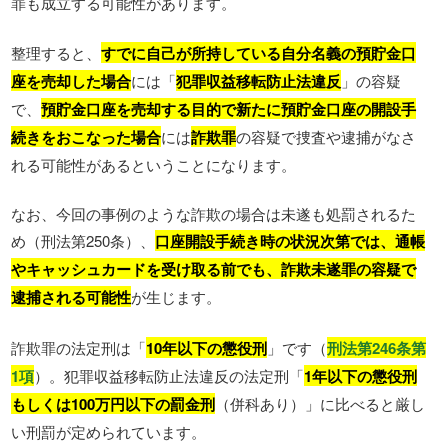
罪も成立する可能性があります。
整理すると、
すでに自己が所持している自分名義の預貯金口
座を売却した場合
には「
犯罪収益移転防止法違反
」の容疑
で、
預貯金口座を売却する目的で新たに預貯金口座の開設手
続きをおこなった場合
には
詐欺罪
の容疑で捜査や逮捕がなさ
れる可能性があるということになります。
なお、今回の事例のような詐欺の場合は未遂も処罰されるた
め（刑法第250条）、
口座開設手続き時の状況次第では、通帳
やキャッシュカードを受け取る前でも、詐欺未遂罪の容疑で
逮捕される可能性
が生じます。
詐欺罪の法定刑は「
10年以下の懲役刑
」です（
刑法第246条第
1項
）。犯罪収益移転防止法違反の法定刑「
1年以下の懲役刑
もしくは100万円以下の罰金刑
（併科あり）」に比べると厳し
い刑罰が定められています。