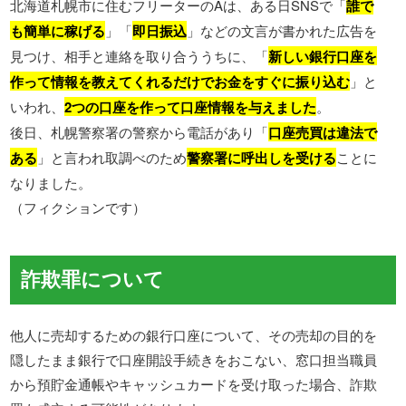
北海道札幌市に住むフリーターのAは、ある日SNSで「
誰で
も簡単に稼げる
」「
即日振込
」などの文言が書かれた広告を
見つけ、相手と連絡を取り合ううちに、「
新しい銀行口座を
作って情報を教えてくれるだけでお金をすぐに振り込む
」と
いわれ、
2つの口座を作って口座情報を与えました
。
後日、札幌警察署の警察から電話があり「
口座売買は違法で
ある
」と言われ取調べのため
警察署に呼出しを受ける
ことに
なりました。
（フィクションです）
詐欺罪について
他人に売却するための銀行口座について、その売却の目的を
隠したまま銀行で口座開設手続きをおこない、窓口担当職員
から預貯金通帳やキャッシュカードを受け取った場合、詐欺