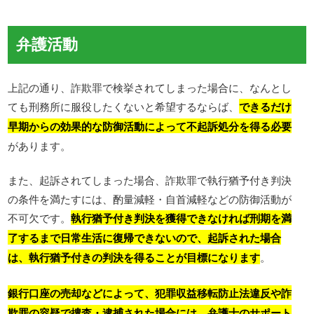
弁護活動
上記の通り、詐欺罪で検挙されてしまった場合に、なんとし
ても刑務所に服役したくないと希望するならば、
できるだけ
早期からの効果的な防御活動によって不起訴処分を得る必要
があります。
また、起訴されてしまった場合、詐欺罪で執行猶予付き判決
の条件を満たすには、酌量減軽・自首減軽などの防御活動が
不可欠です。
執行猶予付き判決を獲得できなければ刑期を満
了するまで日常生活に復帰できないので、起訴された場合
は、執行猶予付きの判決を得ることが目標になります
。
銀行口座の売却などによって、犯罪収益移転防止法違反や詐
欺罪の容疑で捜査・逮捕された場合には、弁護士のサポート