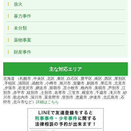
放火
暴力事件
未分類
薬物事案
財産事件
主な対応エリア
北海道 （札幌市 ,中央区 ,北区 ,東区 ,白石区 ,豊平区 ,南区 ,西区 ,厚別区
,手稲区 ,清田区 ,函館市 ,小樽市 ,旭川市 ,室蘭市 ,釧路市 ,帯広市 ,北見市
,夕張市 ,岩見沢市 ,網走市 ,留萌市 ,苫小牧市 ,稚内市 ,美唄市 ,芦別市 ,江
別市 ,赤平市 ,紋別市 ,士別市 ,名寄市 ,三笠市 ,根室市 ,千歳市 ,滝川市 ,砂
川市 ,歌志内市 ,深川市 ,富良野市 ,登別市 ,恵庭市 ,伊達市 ,北広島市 ,石
狩市 ,北斗市など）
詳細はこちら