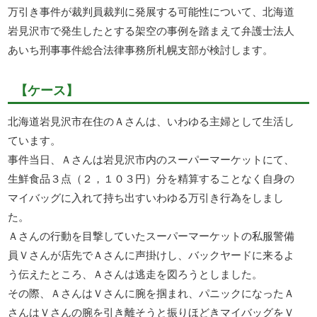
万引き事件が裁判員裁判に発展する可能性について、北海道
岩見沢市で発生したとする架空の事例を踏まえて弁護士法人
あいち刑事事件総合法律事務所札幌支部が検討します。
【ケース】
北海道岩見沢市在住のＡさんは、いわゆる主婦として生活し
ています。
事件当日、Ａさんは岩見沢市内のスーパーマーケットにて、
生鮮食品３点（２，１０３円）分を精算することなく自身の
マイバッグに入れて持ち出すいわゆる万引き行為をしまし
た。
Ａさんの行動を目撃していたスーパーマーケットの私服警備
員Ｖさんが店先でＡさんに声掛けし、バックヤードに来るよ
う伝えたところ、Ａさんは逃走を図ろうとしました。
その際、ＡさんはＶさんに腕を掴まれ、パニックになったＡ
さんはＶさんの腕を引き離そうと振りほどきマイバッグをＶ