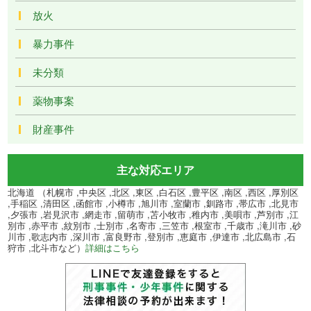
放火
暴力事件
未分類
薬物事案
財産事件
主な対応エリア
北海道 （札幌市 ,中央区 ,北区 ,東区 ,白石区 ,豊平区 ,南区 ,西区 ,厚別区
,手稲区 ,清田区 ,函館市 ,小樽市 ,旭川市 ,室蘭市 ,釧路市 ,帯広市 ,北見市
,夕張市 ,岩見沢市 ,網走市 ,留萌市 ,苫小牧市 ,稚内市 ,美唄市 ,芦別市 ,江
別市 ,赤平市 ,紋別市 ,士別市 ,名寄市 ,三笠市 ,根室市 ,千歳市 ,滝川市 ,砂
川市 ,歌志内市 ,深川市 ,富良野市 ,登別市 ,恵庭市 ,伊達市 ,北広島市 ,石
狩市 ,北斗市など）
詳細はこちら