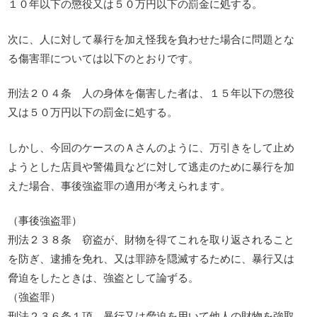
１０年以下の懲役又は５０万円以下の罰金に処する。
次に、人に対して暴行を加え怪我を負わせた場合に問題とな
る傷害罪については以下のとおりです。
刑法２０４条 人の身体を傷害した者は、１５年以下の懲役
又は５０万円以下の罰金に処する。
しかし、今回のケースのＡさんのように、万引きをして止め
ようとした店員や警備員などに対して逃走のために暴行を加
えた場合、事後強盗罪の適用が考えられます。
（事後強盗罪）
刑法２３８条 窃盗が、財物を得てこれを取り返されること
を防ぎ、逮捕を免れ、又は罪跡を隠滅するために、暴行又は
脅迫をしたときは、強盗として論ずる。
（強盗罪）
刑法２３６条１項 暴行又は脅迫を用いて他人の財物を強取