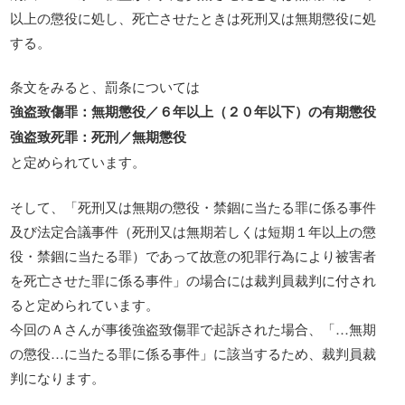
以上の懲役に処し、死亡させたときは死刑又は無期懲役に処
する。
条文をみると、罰条については
強盗致傷罪：無期懲役／６年以上（２０年以下）の有期懲役
強盗致死罪：死刑／無期懲役
と定められています。
そして、「死刑又は無期の懲役・禁錮に当たる罪に係る事件
及び法定合議事件（死刑又は無期若しくは短期１年以上の懲
役・禁錮に当たる罪）であって故意の犯罪行為により被害者
を死亡させた罪に係る事件」の場合には裁判員裁判に付され
ると定められています。
今回のＡさんが事後強盗致傷罪で起訴された場合、「…無期
の懲役…に当たる罪に係る事件」に該当するため、裁判員裁
判になります。