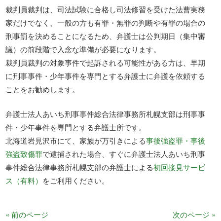
裁判員裁判は、司法試験に合格し司法修習を受けた法曹実務
家だけでなく、一般の方も有罪・無罪の判断や有罪の場合の
刑事罰を決めることになるため、弁護士は公判期日（集中審
議）の前段階で入念な準備が必要になります。
裁判員裁判の対象事件で起訴される可能性がある方は、早期
に刑事事件・少年事件を専門とする弁護士に弁護を依頼する
ことをお勧めします。
弁護士法人あいち刑事事件総合法律事務所札幌支部は刑事事
件・少年事件を専門とする弁護士所です。
北海道岩見沢市にて、家族が万引きによる
事後強盗罪・事後
強盗致傷罪
で逮捕された場合、すぐに弁護士法人あいち刑事
事件総合法律事務所札幌支部の弁護士による
初回接見サービ
ス（有料）
をご利用ください。
« 前のページ
次のページ »