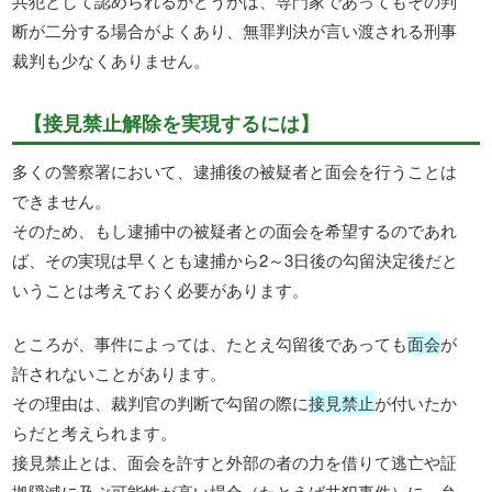
共犯として認められるかどうかは、専門家であってもその判
断が二分する場合がよくあり、無罪判決が言い渡される刑事
裁判も少なくありません。
【接見禁止解除を実現するには】
多くの警察署において、逮捕後の被疑者と面会を行うことは
できません。
そのため、もし逮捕中の被疑者との面会を希望するのであれ
ば、その実現は早くとも逮捕から2～3日後の勾留決定後だと
いうことは考えておく必要があります。
ところが、事件によっては、たとえ勾留後であっても
面会
が
許されないことがあります。
その理由は、裁判官の判断で勾留の際に
接見禁止
が付いたか
らだと考えられます。
接見禁止とは、面会を許すと外部の者の力を借りて逃亡や証
拠隠滅に及ぶ可能性が高い場合（たとえば共犯事件）に、弁