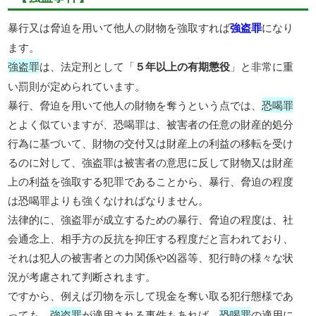
暴行又は脅迫を用いて他人の財物を強取すれば
強盗罪
になり
ます。
強盗罪
は、法定刑として「
５年以上の有期懲役
」と非常に重
い罰則が定められています。
暴行、脅迫を用いて他人の財物を奪うという点では、
恐喝罪
とよく似ていますが、恐喝罪は、被害者の任意の財産的処分
行為に基づいて、財物の交付又は財産上の利益の移転を受け
るのに対して、強盗罪は被害者の意思に反して財物又は財産
上の利益を強取する犯罪であることから、暴行、脅迫の程度
は恐喝罪よりも強くなければなりません。
法律的に、強盗罪が成立するための暴行、脅迫の程度は、社
会通念上、相手方の反抗を抑圧する程度だと言われており、
それは犯人の被害者との力関係や凶器等、犯行時の様々な状
況が考慮されて判断されます。
ですから、例えば刃物を示して現金を奪い取る犯行態様であ
っても、
強盗罪
が適用される事件もあれば、
恐喝罪
の適用に