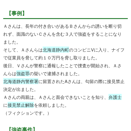
【事例】
Ａさんは、長年の付き合いがあるＢさんからの誘いを断り切
れず、面識のないＣさんを含む３人で強盗をすることになり
ました。
そして、Ａさんらは
北海道静内町
のコンビニVに入り、ナイフ
で従業員を脅して約１０万円を脅し取りました。
後日、Ｖさんが警察に通報したことで捜査が開始され、Ａさ
んらは
強盗罪
の疑いで逮捕されました。
北海道静内警察署
に留置されたAさんは、勾留の際に接見禁止
決定が出ました。
Ａさんの両親は、Ａさんと面会できないことを知り、
弁護士
に
接見禁止解除
を依頼しました。
（フィクションです。）
【強盗事件】