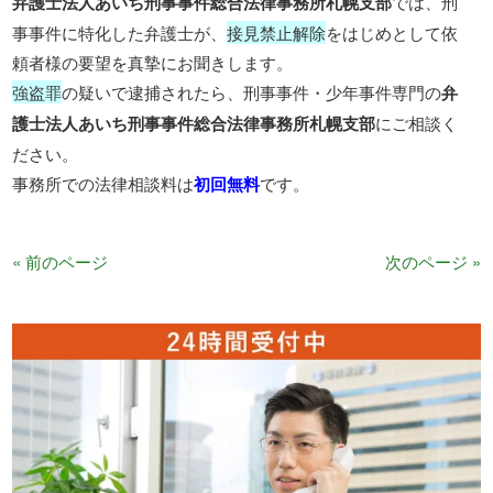
弁護士法人あいち刑事事件総合法律事務所札幌支部
では、刑
事事件に特化した弁護士が、
接見禁止解除
をはじめとして依
頼者様の要望を真摯にお聞きします。
強盗罪
の疑いで逮捕されたら、刑事事件・少年事件専門の
弁
護士法人あいち刑事事件総合法律事務所札幌支部
にご相談く
ださい。
事務所での法律相談料は
初回無料
です。
« 前のページ
次のページ »