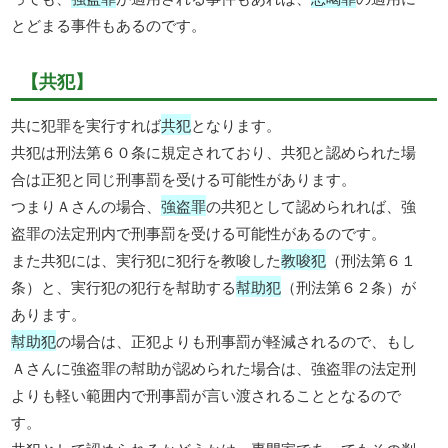
とどまる事件もあるのです。
【共犯】
共に犯罪を実行すれば
共犯
となります。
共犯は刑法第６０条に規定されており、共犯と認められた場
合は正犯と同じ刑事罰を受ける可能性があります。
つまりＡさんの場合、
強盗罪
の共犯として認められれば、強
盗罪の法定刑内で刑事罰を受ける可能性があるのです。
また共犯には、実行犯に犯行を教唆した
教唆犯
（刑法第６１
条）と、実行犯の犯行を幇助する
幇助犯
（刑法第６２条）が
あります。
幇助犯
の場合は、正犯よりも刑事罰が軽減されるので、もし
Ａさんに強盗罪の幇助が認められた場合は、強盗罪の法定刑
よりも軽い範囲内で刑事罰が言い渡されることとなるので
す。