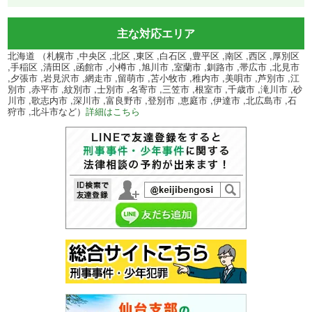
主な対応エリア
北海道 （札幌市 ,中央区 ,北区 ,東区 ,白石区 ,豊平区 ,南区 ,西区 ,厚別区
,手稲区 ,清田区 ,函館市 ,小樽市 ,旭川市 ,室蘭市 ,釧路市 ,帯広市 ,北見市
,夕張市 ,岩見沢市 ,網走市 ,留萌市 ,苫小牧市 ,稚内市 ,美唄市 ,芦別市 ,江
別市 ,赤平市 ,紋別市 ,士別市 ,名寄市 ,三笠市 ,根室市 ,千歳市 ,滝川市 ,砂
川市 ,歌志内市 ,深川市 ,富良野市 ,登別市 ,恵庭市 ,伊達市 ,北広島市 ,石
狩市 ,北斗市など）
詳細はこちら