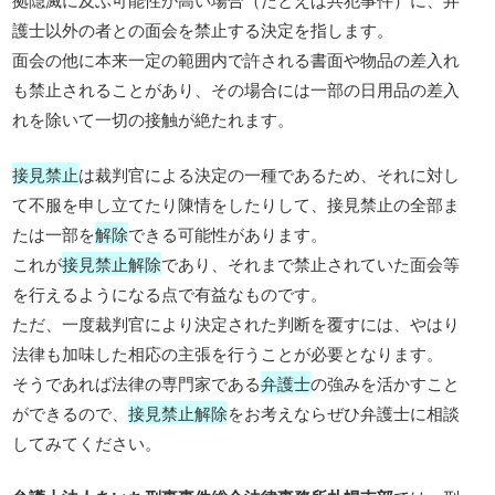
護士以外の者との面会を禁止する決定を指します。
面会の他に本来一定の範囲内で許される書面や物品の差入れ
も禁止されることがあり、その場合には一部の日用品の差入
れを除いて一切の接触が絶たれます。
接見禁止
は裁判官による決定の一種であるため、それに対し
て不服を申し立てたり陳情をしたりして、接見禁止の全部ま
たは一部を
解除
できる可能性があります。
これが
接見禁止解除
であり、それまで禁止されていた面会等
を行えるようになる点で有益なものです。
ただ、一度裁判官により決定された判断を覆すには、やはり
法律も加味した相応の主張を行うことが必要となります。
そうであれば法律の専門家である
弁護士
の強みを活かすこと
ができるので、
接見禁止解除
をお考えならぜひ弁護士に相談
してみてください。