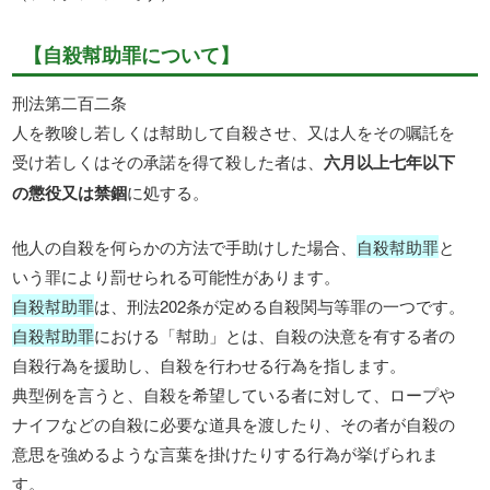
【自殺幇助罪について】
刑法第二百二条
人を教唆し若しくは幇助して自殺させ、又は人をその嘱託を
受け若しくはその承諾を得て殺した者は、
六月以上七年以下
の懲役又は禁錮
に処する。
他人の自殺を何らかの方法で手助けした場合、
自殺幇助罪
と
いう罪により罰せられる可能性があります。
自殺幇助罪
は、刑法202条が定める自殺関与等罪の一つです。
自殺幇助罪
における「幇助」とは、自殺の決意を有する者の
自殺行為を援助し、自殺を行わせる行為を指します。
典型例を言うと、自殺を希望している者に対して、ロープや
ナイフなどの自殺に必要な道具を渡したり、その者が自殺の
意思を強めるような言葉を掛けたりする行為が挙げられま
す。