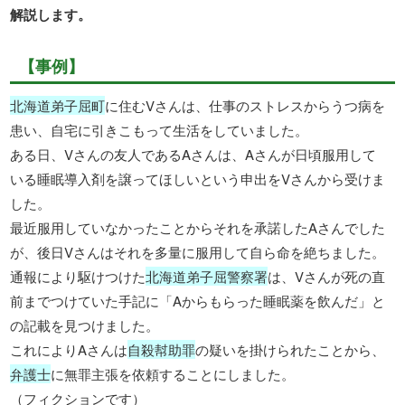
解説します。
【事例】
北海道弟子屈町
に住むVさんは、仕事のストレスからうつ病を
患い、自宅に引きこもって生活をしていました。
ある日、Vさんの友人であるAさんは、Aさんが日頃服用して
いる睡眠導入剤を譲ってほしいという申出をVさんから受けま
した。
最近服用していなかったことからそれを承諾したAさんでした
が、後日Vさんはそれを多量に服用して自ら命を絶ちました。
通報により駆けつけた
北海道弟子屈警察署
は、Vさんが死の直
前までつけていた手記に「Aからもらった睡眠薬を飲んだ」と
の記載を見つけました。
これによりAさんは
自殺幇助罪
の疑いを掛けられたことから、
弁護士
に無罪主張を依頼することにしました。
（フィクションです）