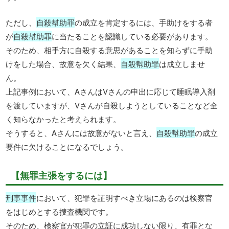
ただし、
自殺幇助罪
の成立を肯定するには、手助けをする者
が
自殺幇助罪
に当たることを認識している必要があります。
そのため、相手方に自殺する意思があることを知らずに手助
けをした場合、故意を欠く結果、
自殺幇助罪
は成立しませ
ん。
上記事例において、AさんはVさんの申出に応じて睡眠導入剤
を渡していますが、Vさんが自殺しようとしていることなど全
く知らなかったと考えられます。
そうすると、Aさんには故意がないと言え、
自殺幇助罪
の成立
要件に欠けることになるでしょう。
【無罪主張をするには】
刑事事件
において、犯罪を証明すべき立場にあるのは検察官
をはじめとする捜査機関です。
そのため、検察官が犯罪の立証に成功しない限り、有罪とな