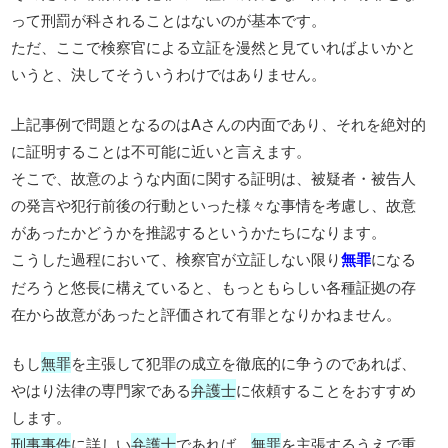
って刑罰が科されることはないのが基本です。
ただ、ここで検察官による立証を漫然と見ていればよいかと
いうと、決してそういうわけではありません。
上記事例で問題となるのはAさんの内面であり、それを絶対的
に証明することは不可能に近いと言えます。
そこで、故意のような内面に関する証明は、被疑者・被告人
の発言や犯行前後の行動といった様々な事情を考慮し、故意
があったかどうかを推認するというかたちになります。
こうした過程において、検察官が立証しない限り
無罪
になる
だろうと悠長に構えていると、もっともらしい各種証拠の存
在から故意があったと評価されて有罪となりかねません。
もし
無罪
を主張して犯罪の成立を徹底的に争うのであれば、
やはり法律の専門家である
弁護士
に依頼することをおすすめ
します。
刑事事件
に詳しい
弁護士
であれば、
無罪
を主張するうえで重