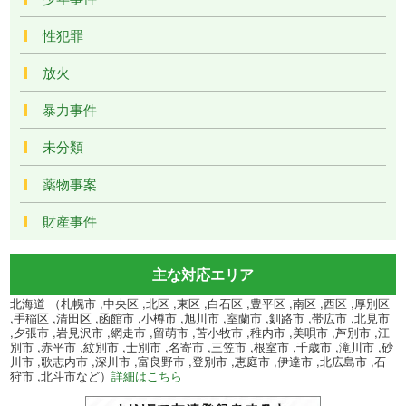
性犯罪
放火
暴力事件
未分類
薬物事案
財産事件
主な対応エリア
北海道 （札幌市 ,中央区 ,北区 ,東区 ,白石区 ,豊平区 ,南区 ,西区 ,厚別区
,手稲区 ,清田区 ,函館市 ,小樽市 ,旭川市 ,室蘭市 ,釧路市 ,帯広市 ,北見市
,夕張市 ,岩見沢市 ,網走市 ,留萌市 ,苫小牧市 ,稚内市 ,美唄市 ,芦別市 ,江
別市 ,赤平市 ,紋別市 ,士別市 ,名寄市 ,三笠市 ,根室市 ,千歳市 ,滝川市 ,砂
川市 ,歌志内市 ,深川市 ,富良野市 ,登別市 ,恵庭市 ,伊達市 ,北広島市 ,石
狩市 ,北斗市など）
詳細はこちら