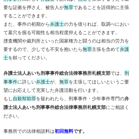
要な証拠を押さえ、被告人が
無罪
であることを説得的に主張
することができます。
また、事件の初期から
弁護士
の力を借りれば、取調べにおい
て墓穴を掘る可能性も相当程度抑えることができます。
捜査機関や裁判所といった国家権力と闘うのは相当の労力を
要するので、少しでも不安を抱いたら
無罪
主張を含めて
弁護
士
を頼ってください。
弁護士法人あいち刑事事件総合法律事務所札幌支部
では、
刑
事事件
に詳しい
弁護士
が、
無罪
を主張してほしいというご要
望にお応えして充実した弁護活動を行います。
もし
自殺幇助罪
を疑われたら、刑事事件・少年事件専門の
弁
護士法人あいち刑事事件総合法律事務所札幌支部
にご相談く
ださい。
事務所での法律相談料は
初回無料
です。