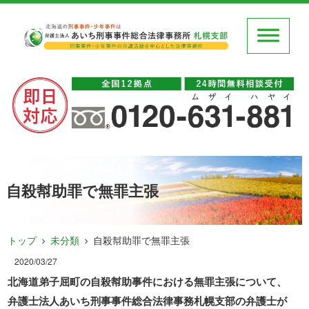
自殺幇助罪で無罪主張
トップ
未分類
自殺幇助罪で無罪主張
2020/03/27
北海道弟子屈町の自殺幇助事件における無罪主張について、
弁護士法人あいち刑事事件総合法律事務札幌支部の弁護士が