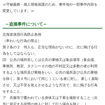
≪守秘義務・個人情報保護のため、事件地や一部事件内容を
変更しています。≫
～盗撮事件について～
北海道迷惑行為防止条例
（卑わいな行為の禁止）
第２条の２ 何人も、正当な理由がないのに、次に掲げる行
為をしてはならない。
⑵ 公共の場所若しくは公共の乗物又は集会場等（集会場、
事務所、教室、タクシーその他の不特定又は多数の者が利用
するような場所及び乗物をいい、公共の場所及び公共の乗物
を除く。第４号において同じ ）にいる者に対し、著しく羞恥
させ、又は不安を覚えさせるような方法で、次に掲げる行為
をすること。
ア 衣服等で覆われている身体又は下着を撮影すること（次
号に規定する状態の他人に対して行う場合を除く 。）