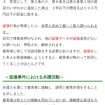
２ 常習として、第２条の２、第６条又は第９条第１項の規
定のいずれかに違反した者は、１年以下の懲役又は１００万
円以下の罰金に処する。
盗撮
行為が発覚したら、
余罪も含めて厳しく取り調べられま
す。
自宅で捜索差押がなされ、他の
盗撮
データや
盗撮
道具がない
か調べられ、押収され、解析されます。
被害者に対して示談活動をする必要がありますが、
盗撮
をし
た本人が直接接触しようとすると、被害者が怖がって拒否し
てくることがほとんどです。
～盗撮事件における弁護活動～
弁護士を通じて被害者に接触し、謝罪と被害弁償をすること
を示しました。
被害者は犯人との接触を恐れているため、接触禁止条項を入