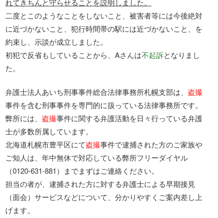
れてきちんと守らせることを説明しました。
二度とこのようなことをしないこと、被害者等には今後絶対
に近づかないこと、犯行時間帯の駅には近づかないこと、を
約束し、示談が成立しました。
初犯で反省もしていることから、Aさんは
不起訴
となりまし
た。
弁護士法人あいち刑事事件総合法律事務所札幌支部は、
盗撮
事件を含む刑事事件を専門的に扱っている法律事務所です。
弊所には、
盗撮
事件に関する弁護活動を日々行っている弁護
士が多数所属しています。
北海道札幌市豊平区にて
盗撮
事件で逮捕された方のご家族や
ご知人は、年中無休で対応している弊所フリーダイヤル
（0120-631-881）までまずはご連絡ください。
担当の者が、逮捕された方に対する弁護士による早期接見
（面会）サービスなどについて、分かりやすくご案内差し上
げます。