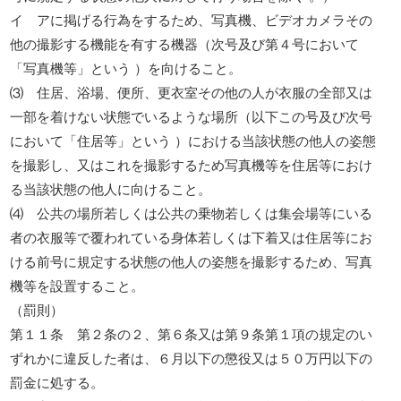
イ アに掲げる行為をするため、写真機、ビデオカメラその
他の撮影する機能を有する機器（次号及び第４号において
「写真機等」という ）を向けること。
⑶ 住居、浴場、便所、更衣室その他の人が衣服の全部又は
一部を着けない状態でいるような場所（以下この号及び次号
において「住居等」という ）における当該状態の他人の姿態
を撮影し、又はこれを撮影するため写真機等を住居等におけ
る当該状態の他人に向けること。
⑷ 公共の場所若しくは公共の乗物若しくは集会場等にいる
者の衣服等で覆われている身体若しくは下着又は住居等にお
ける前号に規定する状態の他人の姿態を撮影するため、写真
機等を設置すること。
（罰則）
第１１条 第２条の２、第６条又は第９条第１項の規定のい
ずれかに違反した者は、６月以下の懲役又は５０万円以下の
罰金に処する。