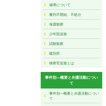
補導について
審判不開始、不処分
保護観察
少年院送致
試験観察
鑑別所
検察官送致とは
事件別―概要と弁護活動につい
て
事件別―概要と弁護活動につい
て