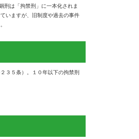
び禁錮刑は「拘禁刑」に一本化されま
していますが、旧制度や過去の事件
す。
法２３５条）。１０年以下の拘禁刑