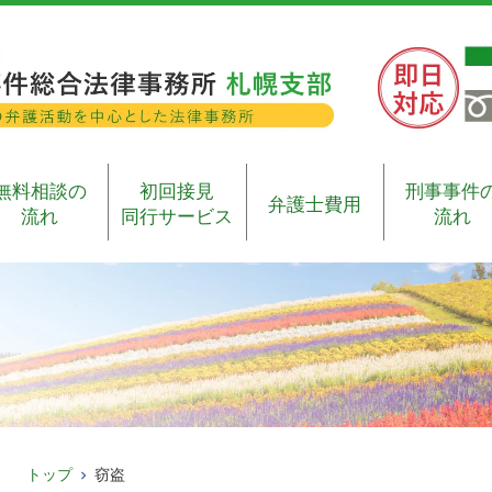
無料相談の
初回接見
刑事事件
弁護士費用
流れ
同行サービス
流れ
トップ
窃盗