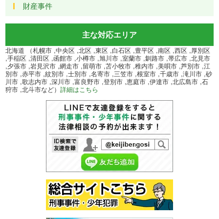
財産事件
主な対応エリア
北海道 （札幌市 ,中央区 ,北区 ,東区 ,白石区 ,豊平区 ,南区 ,西区 ,厚別区
,手稲区 ,清田区 ,函館市 ,小樽市 ,旭川市 ,室蘭市 ,釧路市 ,帯広市 ,北見市
,夕張市 ,岩見沢市 ,網走市 ,留萌市 ,苫小牧市 ,稚内市 ,美唄市 ,芦別市 ,江
別市 ,赤平市 ,紋別市 ,士別市 ,名寄市 ,三笠市 ,根室市 ,千歳市 ,滝川市 ,砂
川市 ,歌志内市 ,深川市 ,富良野市 ,登別市 ,恵庭市 ,伊達市 ,北広島市 ,石
狩市 ,北斗市など）
詳細はこちら