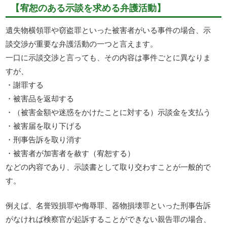
【宥恕のある示談を求める弁護活動】
遺失物横領罪や窃盗罪といった被害者がいる事件の場合、示
談交渉が重要な弁護活動の一つと言えます。
一口に示談交渉と言っても、その内容は事件ごとに異なりま
すが、
・謝罪する
・被害品を返却する
・（被害金額や迷惑をかけたことに対する）示談金を支払う
・被害届を取り下げる
・刑事告訴を取り消す
・被害者が加害者を赦す（宥恕する）
などの内容であり、示談書として取り交わすことが一般的で
す。
例えば、名誉毀損罪や侮辱罪、器物損壊罪といった刑事告訴
がなければ検察官が起訴することができない親告罪の場合、