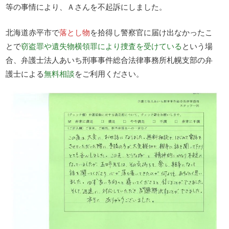
等の事情により、Ａさんを不起訴にしました。
北海道赤平市で
落とし物
を拾得し警察官に届け出なかったこ
とで
窃盗罪や遺失物横領罪により捜査を受けている
という場
合、弁護士法人あいち刑事事件総合法律事務所札幌支部の弁
護士による
無料相談
をご利用ください。