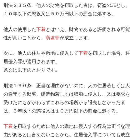
刑法２３５条 他人の財物を窃取した者は、窃盗の罪とし、
１０年以下の懲役又は５０万円以下の罰金に処する。
他人の使用した
下着
とはいえ、財物であると評価される可能
性が高いことから、
窃盗罪
が成立します。
次に、他人の住居や敷地に侵入して
下着
を窃取した場合、住
居侵入罪が適用されます。
条文は以下のとおりです。
刑法１３０条 正当な理由がないのに、人の住居若しくは人
の看守する邸宅、建造物若しくは艦船に侵入し、又は要求を
受けたにもかかわらずこれらの場所から退去しなかった者
は、３年以下の懲役又は１０万円以下の罰金に処する。
下着
を窃取するために他人の敷地に侵入する行為は正当な理
由があるとは言えないことから、住居侵入罪についても成立