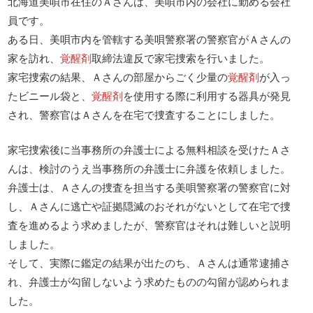
北海道美唄市在住のＡさんは、美唄市内の会社に勤める会社
員です。
ある日、美唄市内を管轄する美唄警察署の警察官がＡさんの
家を訪れ、
覚醒剤
取締法違反で家宅捜索を行いました。
家宅捜索の結果、Ａさんの部屋からごく少量の
覚醒剤
が入っ
たビニール袋と、
覚醒剤
を使用する際に利用する器具が発見
され、警察官はＡさんを在宅で捜査することにしました。
家宅捜索後に当事務所の弁護士による無料相談を受けたＡさ
んは、検討のうえ当事務所の弁護士に弁護を依頼しました。
弁護士は、Ａさんの捜査を担当する美唄警察署の警察官に対
し、Ａさんに逃亡や証拠隠滅のおそれがないとして在宅で捜
査を進めるよう求めましたが、警察官はそれは難しいと説明
しました。
そして、実際に鑑定の結果が出たのち、Ａさんは通常逮捕さ
れ、弁護士が勾留しないよう求めたものの勾留が認められま
した。