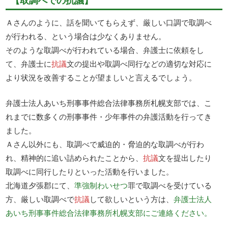
【取調べでの抗議】
Ａさんのように、話を聞いてもらえず、厳しい口調で取調べ
が行われる、という場合は少なくありません。
そのような取調べが行われている場合、弁護士に依頼をし
て、弁護士に
抗議
文の提出や取調べ同行などの適切な対応に
より状況を改善することが望ましいと言えるでしょう。
弁護士法人あいち刑事事件総合法律事務所札幌支部では、こ
れまでに数多くの刑事事件・少年事件の弁護活動を行ってき
ました。
Ａさん以外にも、取調べで威迫的・脅迫的な取調べが行わ
れ、精神的に追い詰められたことから、
抗議
文を提出したり
取調べに同行したりといった活動を行いました。
北海道夕張郡にて、
準強制わいせつ
罪で取調べを受けている
方、厳しい取調べで
抗議
して欲しいという方は、
弁護士法人
あいち刑事事件総合法律事務所札幌支部にご連絡ください。