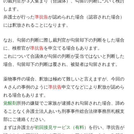
の裁判官が３人集まり（合議体）、勾留の判断について検討
します。
弁護士が行った
準抗告
が認められた場合（認容された場合）
には釈放されることになります。
なお、勾留の判断に際し裁判官が勾留却下の判断をした場合
に、検察官が
準抗告
を申立てる場合もあります。
これについて合議体が勾留の判断が妥当ではないと判断した
場合、勾留却下の判断は覆され、被疑者は勾留されます。
薬物事件の場合、釈放は極めて難しいと言えますが、今回の
Ａさんの事例のように
準抗告
申立てなどにより釈放が認めら
れる場合もあります。
覚醒剤
所持の嫌疑でご家族が逮捕され勾留された場合、諦め
ることなく弁護士法人あいち刑事事件総合法律事務所札幌支
部にご連絡ください。
まずは弁護士が
初回接見サービス（有料）
を行い、準抗告が