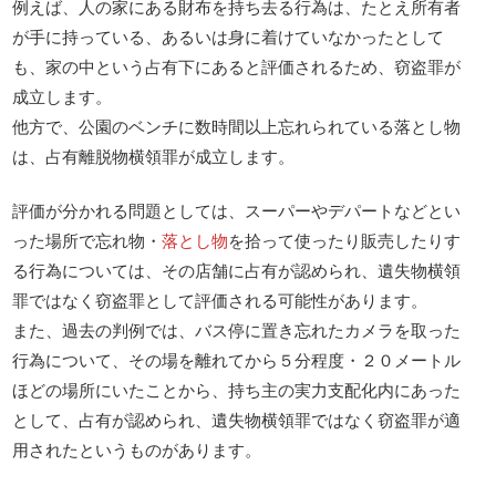
例えば、人の家にある財布を持ち去る行為は、たとえ所有者
が手に持っている、あるいは身に着けていなかったとして
も、家の中という占有下にあると評価されるため、窃盗罪が
成立します。
他方で、公園のベンチに数時間以上忘れられている落とし物
は、占有離脱物横領罪が成立します。
評価が分かれる問題としては、スーパーやデパートなどとい
った場所で忘れ物・
落とし物
を拾って使ったり販売したりす
る行為については、その店舗に占有が認められ、遺失物横領
罪ではなく窃盗罪として評価される可能性があります。
また、過去の判例では、バス停に置き忘れたカメラを取った
行為について、その場を離れてから５分程度・２０メートル
ほどの場所にいたことから、持ち主の実力支配化内にあった
として、占有が認められ、遺失物横領罪ではなく窃盗罪が適
用されたというものがあります。