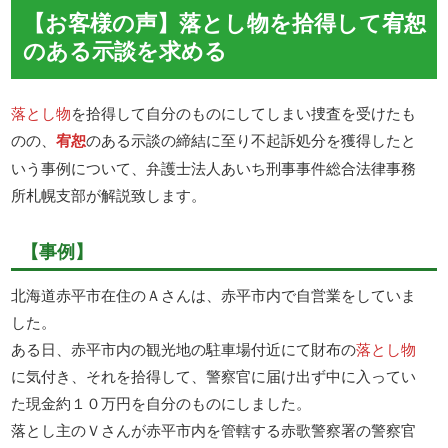
【お客様の声】落とし物を拾得して宥恕
のある示談を求める
落とし物
を拾得して自分のものにしてしまい捜査を受けたも
のの、
宥恕
のある示談の締結に至り不起訴処分を獲得したと
いう事例について、弁護士法人あいち刑事事件総合法律事務
所札幌支部が解説致します。
【事例】
北海道赤平市在住のＡさんは、赤平市内で自営業をしていま
した。
ある日、赤平市内の観光地の駐車場付近にて財布の
落とし物
に気付き、それを拾得して、警察官に届け出ず中に入ってい
た現金約１０万円を自分のものにしました。
落とし主のＶさんが赤平市内を管轄する赤歌警察署の警察官