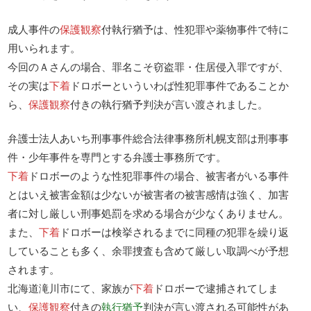
成人事件の
保護観察
付執行猶予は、性犯罪や薬物事件で特に
用いられます。
今回のＡさんの場合、罪名こそ窃盗罪・住居侵入罪ですが、
その実は
下着
ドロボーといういわば性犯罪事件であることか
ら、
保護観察
付きの執行猶予判決が言い渡されました。
弁護士法人あいち刑事事件総合法律事務所札幌支部は刑事事
件・少年事件を専門とする弁護士事務所です。
下着
ドロボーのような性犯罪事件の場合、被害者がいる事件
とはいえ被害金額は少ないが被害者の被害感情は強く、加害
者に対し厳しい刑事処罰を求める場合が少なくありません。
また、
下着
ドロボーは検挙されるまでに同種の犯罪を繰り返
していることも多く、余罪捜査も含めて厳しい取調べが予想
されます。
北海道滝川市にて、家族が
下着
ドロボーで逮捕されてしま
い、
保護観察
付きの
執行猶予
判決が言い渡される可能性があ