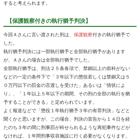
すると考えられます。
【保護観察付きの執行猶予判決】
今回Ａさんに言い渡された刑は、
保護観察
付きの執行猶予で
した。
執行猶予判決には一部執行猶予と全部執行猶予があります
が、Ａさんの場合は全部執行猶予でした。
全部執行猶予は、刑法２５条各項で、禁錮以上の前科がない
などの一定の条件下で「３年以下の懲役若しくは禁錮又は５
０万円以下の罰金の言渡しを受けた」あるいは「情状によ
り」、「１年以上５年以下の期間、その刑の全部の執行を猶
予することができる」と定められています。
よく報道などで「懲役１年執行猶予３年の有罪判決」などと
聞くかと思いますが、この場合、判決の宣告から１４日を経
たのち３年の間に刑事罰が科せられるような再犯事件などが
なければ、１年間刑事収容施設に行く必要がなくなります。