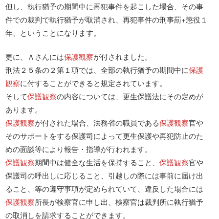
但し、執行猶予の期間中に再犯事件を起こした場合、その事
件での裁判で執行猶予が取消され、再犯事件の刑事罰+懲役１
年、ということになります。
更に、Ａさんには
保護観察
が付されました。
刑法２５条の２第１項では、全部の執行猶予の期間中に
保護
観察
に付することができると規定されています。
そして
保護観察
の内容については、更生保護法にその定めが
あります。
保護観察
が付された場合、法務省の職員である
保護観察
官や
そのサポートをする保護司によって更生保護や再犯防止のた
めの面談等により報告・指導が行われます。
保護観察
期間中は健全な生活を保持すること、
保護観察
官や
保護司の呼出しに応じること、引越しの際には事前に届け出
ること、等の遵守事項が定められていて、違反した場合には
保護観察
所長が検察官に申し出、検察官は裁判所に執行猶予
の取消しを請求することができます。