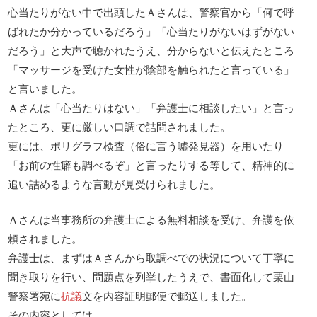
心当たりがない中で出頭したＡさんは、警察官から「何で呼
ばれたか分かっているだろう」「心当たりがないはずがない
だろう」と大声で聴かれたうえ、分からないと伝えたところ
「マッサージを受けた女性が陰部を触られたと言っている」
と言いました。
Ａさんは「心当たりはない」「弁護士に相談したい」と言っ
たところ、更に厳しい口調で詰問されました。
更には、ポリグラフ検査（俗に言う噓発見器）を用いたり
「お前の性癖も調べるぞ」と言ったりする等して、精神的に
追い詰めるような言動が見受けられました。
Ａさんは当事務所の弁護士による無料相談を受け、弁護を依
頼されました。
弁護士は、まずはＡさんから取調べでの状況について丁寧に
聞き取りを行い、問題点を列挙したうえで、書面化して栗山
警察署宛に
抗議
文を内容証明郵便で郵送しました。
その内容としては、