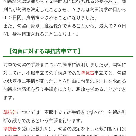
勾留請求は逮捕から７２時間以内に行われる必要があり、裁
判官が勾留を決定したことから、Ａさんは勾留請求の日から
１０日間、身柄拘束されることになりました。
また、勾留は原則１度延長ができることから、最大で２０日
間、身柄拘束されることになります。
【勾留に対する準抗告申立て】
前章で勾留の手続きについて簡単に説明しましたが、勾留に
対しては、不服申立ての手続きである
準抗告
申立てと、勾留
の決定後に事情が変ったことを理由に勾留の取消しを求める
勾留取消請求を行う手続きにより、釈放を求めることができ
ます。
準抗告
については、不服申立ての手続きですので、勾留の判
断が誤りであるという主張を行います。
準抗告
を受けた裁判所は、勾留の決定を下した裁判官とは別