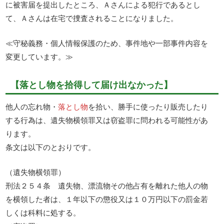
に被害届を提出したところ、Ａさんによる犯行であるとし
て、Ａさんは在宅で捜査されることになりました。
≪守秘義務・個人情報保護のため、事件地や一部事件内容を
変更しています。≫
【落とし物を拾得して届け出なかった】
他人の忘れ物・
落とし物
を拾い、勝手に使ったり販売したり
する行為は、遺失物横領罪又は窃盗罪に問われる可能性があ
ります。
条文は以下のとおりです。
（遺失物横領罪）
刑法２５４条 遺失物、漂流物その他占有を離れた他人の物
を横領した者は、１年以下の懲役又は１０万円以下の罰金若
しくは科料に処する。