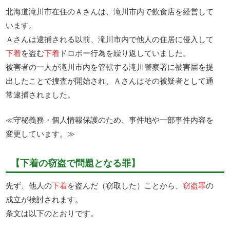
北海道滝川市在住のＡさんは、滝川市内で飲食店を経営して
います。
Ａさんは逮捕される以前、滝川市内で他人の住居に侵入して
下着
を盗む
下着
ドロボー行為を繰り返していました。
被害者の一人が滝川市内を管轄する滝川警察署に被害届を提
出したことで捜査が開始され、Ａさんはその被疑者として通
常逮捕されました。
≪守秘義務・個人情報保護のため、事件地や一部事件内容を
変更しています。≫
【下着の窃盗で問題となる罪】
先ず、他人の
下着
を盗んだ（窃取した）ことから、
窃盗罪
の
成立が検討されます。
条文は以下のとおりです。