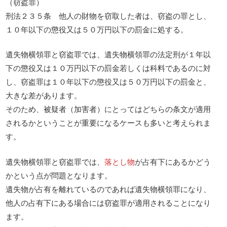
（窃盗罪）
刑法２３５条 他人の財物を窃取した者は、窃盗の罪とし、
１０年以下の懲役又は５０万円以下の罰金に処する。
遺失物横領罪と窃盗罪では、遺失物横領罪の法定刑が１年以
下の懲役又は１０万円以下の罰金若しくは科料であるのに対
し、窃盗罪は１０年以下の懲役又は５０万円以下の罰金と、
大きな差があります。
そのため、被疑者（加害者）にとってはどちらの条文が適用
されるかということが重要になるケースも多いと考えられま
す。
遺失物横領罪と窃盗罪では、
落とし物
が占有下にあるかどう
かという点が問題となります。
遺失物が占有を離れているのであれば遺失物横領罪になり、
他人の占有下にある場合には窃盗罪が適用されることになり
ます。