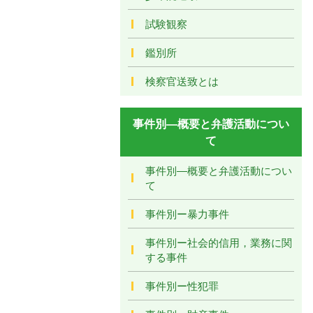
試験観察
鑑別所
検察官送致とは
事件別―概要と弁護活動につい
て
事件別―概要と弁護活動につい
て
事件別ー暴力事件
事件別ー社会的信用，業務に関
する事件
事件別ー性犯罪