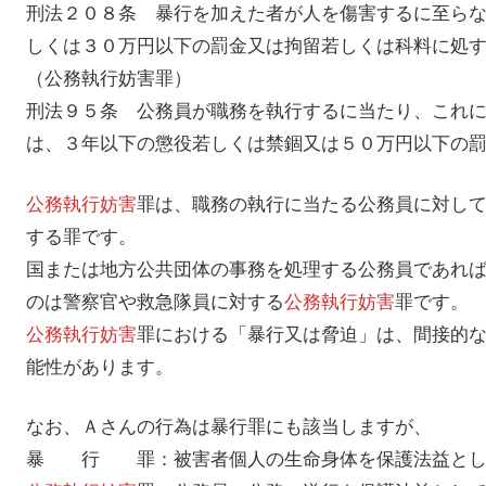
刑法２０８条 暴行を加えた者が人を傷害するに至ら
しくは３０万円以下の罰金又は拘留若しくは科料に処
（公務執行妨害罪）
刑法９５条 公務員が職務を執行するに当たり、これ
は、３年以下の懲役若しくは禁錮又は５０万円以下の
公務執行妨害
罪は、職務の執行に当たる公務員に対し
する罪です。
国または地方公共団体の事務を処理する公務員であれ
のは警察官や救急隊員に対する
公務執行妨害
罪です。
公務執行妨害
罪における「暴行又は脅迫」は、間接的
能性があります。
なお、Ａさんの行為は暴行罪にも該当しますが、
暴 行 罪：被害者個人の生命身体を保護法益とし