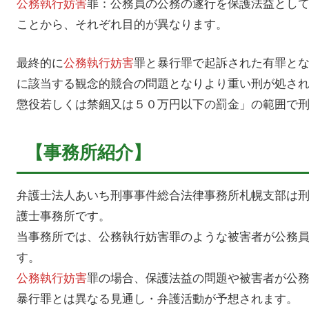
公務執行妨害
罪：公務員の公務の遂行を保護法益とし
ことから、それぞれ目的が異なります。
最終的に
公務執行妨害
罪と暴行罪で起訴された有罪と
に該当する観念的競合の問題となりより重い刑が処さ
懲役若しくは禁錮又は５０万円以下の罰金」の範囲で
【事務所紹介】
弁護士法人あいち刑事事件総合法律事務所札幌支部は
護士事務所です。
当事務所では、公務執行妨害罪のような被害者が公務
す。
公務執行妨害
罪の場合、保護法益の問題や被害者が公
暴行罪とは異なる見通し・弁護活動が予想されます。