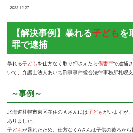
2022-12-27
【解決事例】暴れる
子ども
を
罪で逮捕
暴れる
子ども
を仕方なく取り押さえたら
傷害罪
で逮捕
いて、弁護士法人あいち刑事事件総合法律事務所札幌
～事例～
北海道札幌市東区在住のＡさんには
子ども
がいますが
ありました。
子ども
が暴れたため、仕方なくAさんは子供の後ろから