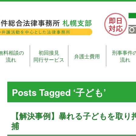
無料相談の
初回接見
刑事事件
弁護士費用
流れ
同行サービス
流れ
Posts Tagged ‘子ども’
【解決事例】暴れる子どもを取り
捕