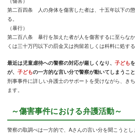
（傷害）
第二百四条 人の身体を傷害した者は、十五年以下の
る。
（暴行）
第二百八条 暴行を加えた者が人を傷害するに至らな
くは三十万円以下の罰金又は拘留若しくは科料に処す
最近は児童虐待への警察の対応が厳しくなり、
子ども
が、
子ども
の一方的な言い分で警察が動いてしまうこ
刑事事件に詳しい弁護士のサポートを受けながら、き
ます。
～傷害事件における弁護活動～
警察の取調べは一方的で、Aさんの言い分を聞こうとし