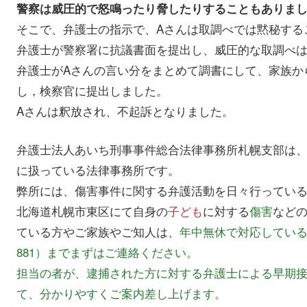
警察は威圧的で怒鳴ったり脅したりすることもありま
そこで、弁護士の指示で、Aさんは取調べでは黙秘する
弁護士が警察署に抗議書面を提出し、威圧的な取調べ
弁護士がAさんの言い分をまとめて調書にして、家族か
し，検察官に提出しました。
Aさんは釈放され、不起訴となりました。
弁護士法人あいち刑事事件総合法律事務所札幌支部は
に扱っている法律事務所です。
弊所には、傷害事件に関する弁護活動を日々行ってい
北海道札幌市東区にて自身の
子ども
に対する
傷害
など
ている方やご家族やご知人は、
年中無休で対応している弊
881）までまずはご連絡ください。
担当の者が、逮捕された方に対する弁護士による早期
て、分かりやすくご案内差し上げます。