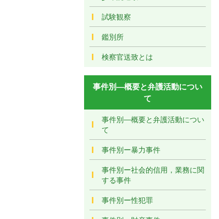
試験観察
鑑別所
検察官送致とは
事件別―概要と弁護活動につい
て
事件別―概要と弁護活動につい
て
事件別ー暴力事件
事件別ー社会的信用，業務に関
する事件
事件別ー性犯罪