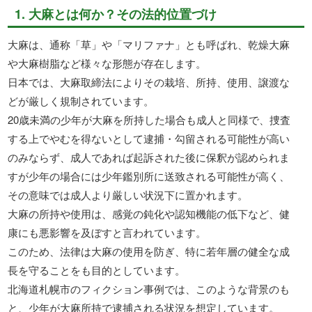
1. 大麻とは何か？その法的位置づけ
大麻は、通称「草」や「マリファナ」とも呼ばれ、乾燥大麻
や大麻樹脂など様々な形態が存在します。
日本では、大麻取締法によりその栽培、所持、使用、譲渡な
どが厳しく規制されています。
20歳未満の少年が大麻を所持した場合も成人と同様で、捜査
する上でやむを得ないとして逮捕・勾留される可能性が高い
のみならず、成人であれば起訴された後に保釈が認められま
すが少年の場合には少年鑑別所に送致される可能性が高く、
その意味では成人より厳しい状況下に置かれます。
大麻の所持や使用は、感覚の鈍化や認知機能の低下など、健
康にも悪影響を及ぼすと言われています。
このため、法律は大麻の使用を防ぎ、特に若年層の健全な成
長を守ることをも目的としています。
北海道札幌市のフィクション事例では、このような背景のも
と、少年が大麻所持で逮捕される状況を想定しています。