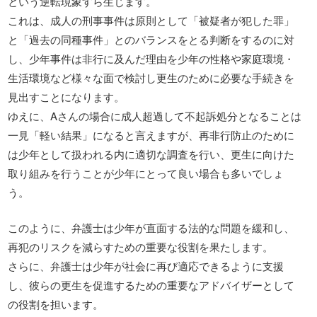
という逆転現象すら生じます。
これは、成人の刑事事件は原則として「被疑者が犯した罪」
と「過去の同種事件」とのバランスをとる判断をするのに対
し、少年事件は非行に及んだ理由を少年の性格や家庭環境・
生活環境など様々な面で検討し更生のために必要な手続きを
見出すことになります。
ゆえに、Aさんの場合に成人超過して不起訴処分となることは
一見「軽い結果」になると言えますが、再非行防止のために
は少年として扱われる内に適切な調査を行い、更生に向けた
取り組みを行うことが少年にとって良い場合も多いでしょ
う。
このように、弁護士は少年が直面する法的な問題を緩和し、
再犯のリスクを減らすための重要な役割を果たします。
さらに、弁護士は少年が社会に再び適応できるように支援
し、彼らの更生を促進するための重要なアドバイザーとして
の役割を担います。