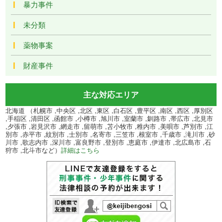
暴力事件
未分類
薬物事案
財産事件
主な対応エリア
北海道 （札幌市 ,中央区 ,北区 ,東区 ,白石区 ,豊平区 ,南区 ,西区 ,厚別区
,手稲区 ,清田区 ,函館市 ,小樽市 ,旭川市 ,室蘭市 ,釧路市 ,帯広市 ,北見市
,夕張市 ,岩見沢市 ,網走市 ,留萌市 ,苫小牧市 ,稚内市 ,美唄市 ,芦別市 ,江
別市 ,赤平市 ,紋別市 ,士別市 ,名寄市 ,三笠市 ,根室市 ,千歳市 ,滝川市 ,砂
川市 ,歌志内市 ,深川市 ,富良野市 ,登別市 ,恵庭市 ,伊達市 ,北広島市 ,石
狩市 ,北斗市など）
詳細はこちら