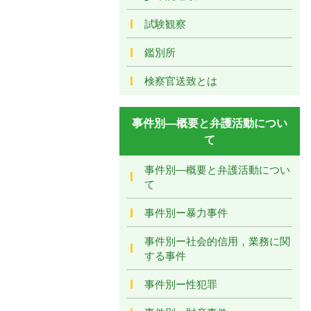
試験観察
鑑別所
検察官送致とは
事件別―概要と弁護活動につい
て
事件別―概要と弁護活動につい
て
事件別ー暴力事件
事件別ー社会的信用，業務に関
する事件
事件別ー性犯罪