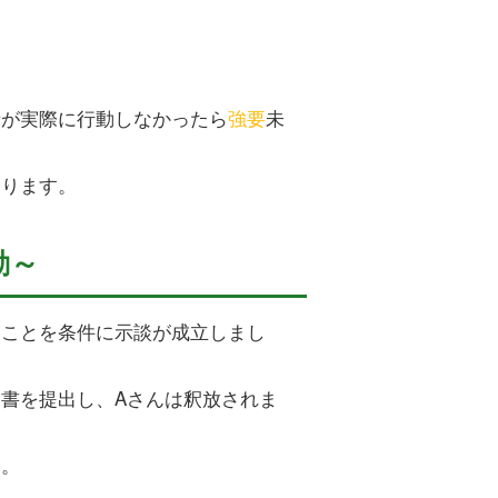
。
者が実際に行動しなかったら
強要
未
あります。
動～
いことを条件に示談が成立しまし
書を提出し、Aさんは釈放されま
た。