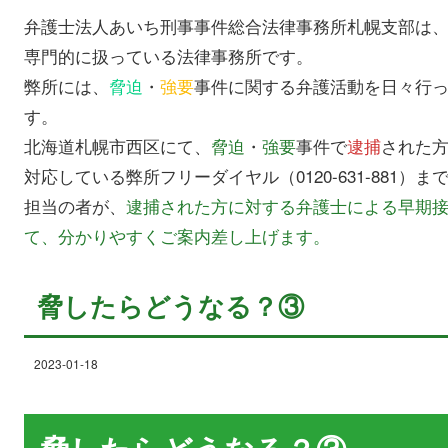
弁護士法人あいち刑事事件総合法律事務所札幌支部は
専門的に扱っている法律事務所です。
弊所には、
脅迫
・
強要
事件に関する弁護活動を日々行
す。
北海道札幌市西区にて、
脅迫
・
強要
事件で
逮捕
された
対応している弊所フリーダイヤル（0120-631-881）
担当の者が、
逮捕された方に対する弁護士による早期
て、分かりやすくご案内差し上げます。
脅したらどうなる？③
2023-01-18