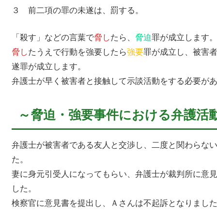
３ 前二項の罪の未遂は、罰する。
「殺す」などの言葉で
脅し
たら、
脅迫
罪が成立します
脅し
たうえで行動を強要したら
強要
罪が成立し、被害
遂罪が成立します。
弁護士が早く被害者と接触して示談活動をする必要が
～脅迫・強要事件における弁護活
弁護士が被害者である友人と交渉し、二度と関わらな
た。
妻に身元引受人になってもらい、弁護士が裁判所に意見
した。
検察官に意見書を提出し、Ａさんは不起訴となりまし