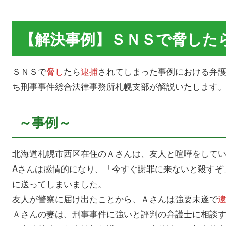
【解決事例】ＳＮＳで脅した
ＳＮＳで
脅し
たら
逮捕
されてしまった事例における弁
ち刑事事件総合法律事務所札幌支部が解説いたします
～事例～
北海道札幌市西区在住のＡさんは、友人と喧嘩をして
Aさんは感情的になり、「今すぐ謝罪に来ないと殺すぞ
に送ってしまいました。
友人が警察に届け出たことから、Ａさんは強要未遂で
Ａさんの妻は、刑事事件に強いと評判の弁護士に相談