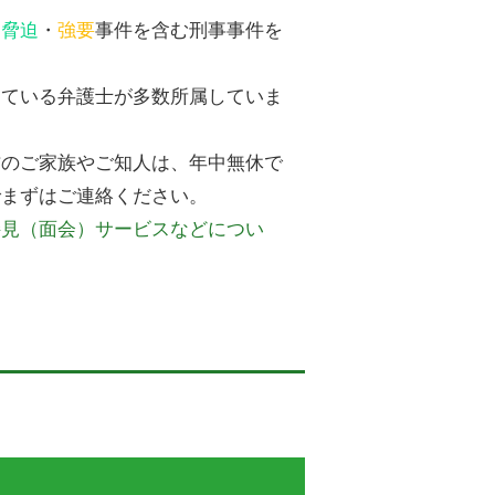
、
脅迫
・
強要
事件を含む刑事事件を
っている弁護士が多数所属していま
方のご家族やご知人は、年中無休で
までまずはご連絡ください。
接見（面会）サービスなどについ