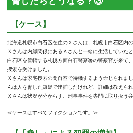
脅したらどうなる？③
【ケース】
北海道札幌市白石区在住のＸさんは、札幌市白石区内
Ｘさんは内縁関係にあるＡさんと一緒に生活していた
白石区を管轄する札幌方面白石警察署の警察官が来て
捜索を受けました。
Ｘさんは家宅捜索の間自室で待機するよう命じられま
んは人を脅した嫌疑で逮捕したけれど、詳細は教えら
Ｘさんは状況が分からず、刑事事件を専門に取り扱う
≪ケースはすべてフィクションです。≫
【「脅し」による犯罪の増加】