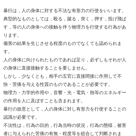
暴行は，人の身体に対する不法な有形力の行使をいいます。
典型的なものとしては，殴る，蹴る，突く，押す，投げ飛ば
す，等の人の身体への接触を伴う物理力を行使する行為があ
ります。
傷害の結果を生じさせる程度のものでなくても認められま
す。
人の身体に向けられたものであれば足り，必ずしもそれが人
の身体に直接接触することを要しません。
しかし，少なくとも，相手の五官に直接間接に作用して不
快・苦痛を与える性質のものであることが必要です。
物理力・力学的作用や，音響・光・電気・熱等のエネルギー
の作用を人に及ぼすことも含まれます。
暴行の故意として，人の身体に対し有形力を行使することの
認識が必要です。
不法性は，行為の目的，行為当時の状況，行為の態様，被害
者に与えられた苦痛の有無・程度等を総合して判断されま