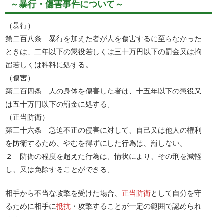
～暴行・傷害事件について～
（暴行）
第二百八条 暴行を加えた者が人を傷害するに至らなかった
ときは、二年以下の懲役若しくは三十万円以下の罰金又は拘
留若しくは科料に処する。
（傷害）
第二百四条 人の身体を傷害した者は、十五年以下の懲役又
は五十万円以下の罰金に処する。
（正当防衛）
第三十六条 急迫不正の侵害に対して、自己又は他人の権利
を防衛するため、やむを得ずにした行為は、罰しない。
２ 防衛の程度を超えた行為は、情状により、その刑を減軽
し、又は免除することができる。
相手から不当な攻撃を受けた場合、
正当防衛
として自分を守
るために相手に
抵抗
・攻撃することが一定の範囲で認められ