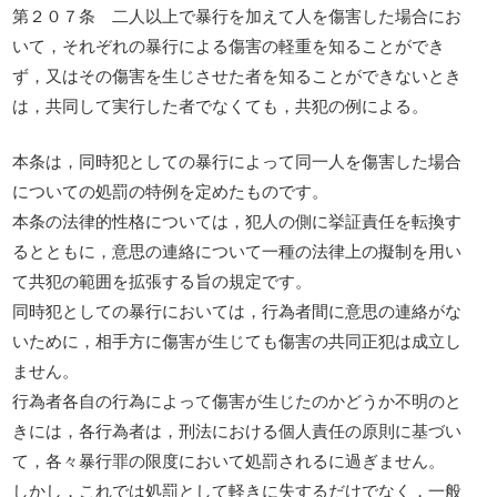
第２０７条 二人以上で暴行を加えて人を傷害した場合にお
いて，それぞれの暴行による傷害の軽重を知ることができ
ず，又はその傷害を生じさせた者を知ることができないとき
は，共同して実行した者でなくても，共犯の例による。
本条は，同時犯としての暴行によって同一人を傷害した場合
についての処罰の特例を定めたものです。
本条の法律的性格については，犯人の側に挙証責任を転換す
るとともに，意思の連絡について一種の法律上の擬制を用い
て共犯の範囲を拡張する旨の規定です。
同時犯としての暴行においては，行為者間に意思の連絡がな
いために，相手方に傷害が生じても傷害の共同正犯は成立し
ません。
行為者各自の行為によって傷害が生じたのかどうか不明のと
きには，各行為者は，刑法における個人責任の原則に基づい
て，各々暴行罪の限度において処罰されるに過ぎません。
しかし，これでは処罰として軽きに失するだけでなく，一般