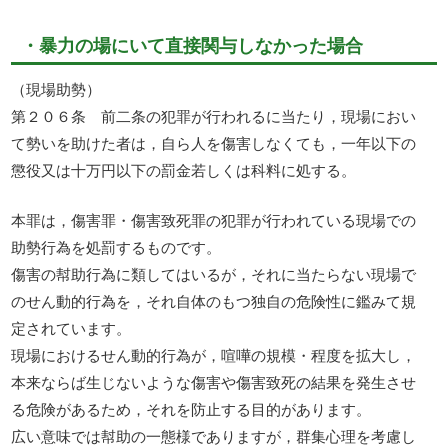
・暴力の場にいて直接関与しなかった場合
（現場助勢）
第２０６条 前二条の犯罪が行われるに当たり，現場におい
て勢いを助けた者は，自ら人を傷害しなくても，一年以下の
懲役又は十万円以下の罰金若しくは科料に処する。
本罪は，傷害罪・傷害致死罪の犯罪が行われている現場での
助勢行為を処罰するものです。
傷害の幇助行為に類してはいるが，それに当たらない現場で
のせん動的行為を，それ自体のもつ独自の危険性に鑑みて規
定されています。
現場におけるせん動的行為が，喧嘩の規模・程度を拡大し，
本来ならば生じないような傷害や傷害致死の結果を発生させ
る危険があるため，それを防止する目的があります。
広い意味では幇助の一態様でありますが，群集心理を考慮し