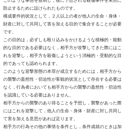
防止するために設けられたものです。
構成要件的状況として，２人以上の者が他人の生命・身体・
財産に対して共同して害を加える目的で集合することが必要
です。
この目的は，必ずしも殴り込みをかけるような積極的・能動
的な目的である必要はなく，相手方が攻撃してきた際にはこ
れを迎撃し，相手方を殺傷しようという消極的・受動的な目
的であっても認められます。
このような迎撃形態の本罪が成立するためには，相手方から
の襲撃の蓋然性・切迫性が客観的状況として存在する必要は
なく，行為者においても相手方からの襲撃の蓋然性・切迫性
を認識している必要はありません。
相手方からの襲撃のあり得ることを予想し，襲撃があった際
にはこれを迎撃して，他人の生命・身体・財産に対し共同し
て害を加える意思があれば足ります。
相手方の行為その他の事情を条件とし，条件成就のときは加