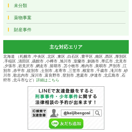
未分類
薬物事案
財産事件
主な対応エリア
北海道 （札幌市 ,中央区 ,北区 ,東区 ,白石区 ,豊平区 ,南区 ,西区 ,厚別区
,手稲区 ,清田区 ,函館市 ,小樽市 ,旭川市 ,室蘭市 ,釧路市 ,帯広市 ,北見市
,夕張市 ,岩見沢市 ,網走市 ,留萌市 ,苫小牧市 ,稚内市 ,美唄市 ,芦別市 ,江
別市 ,赤平市 ,紋別市 ,士別市 ,名寄市 ,三笠市 ,根室市 ,千歳市 ,滝川市 ,砂
川市 ,歌志内市 ,深川市 ,富良野市 ,登別市 ,恵庭市 ,伊達市 ,北広島市 ,石
狩市 ,北斗市など）
詳細はこちら