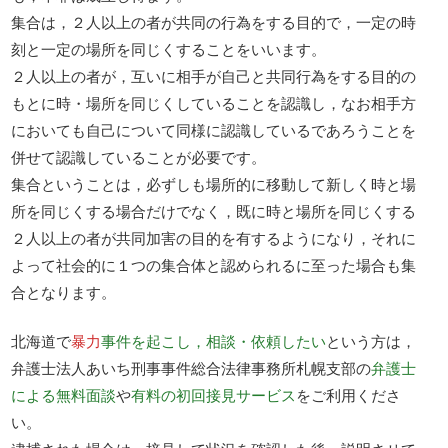
集合は，２人以上の者が共同の行為をする目的で，一定の時
刻と一定の場所を同じくすることをいいます。
２人以上の者が，互いに相手が自己と共同行為をする目的の
もとに時・場所を同じくしていることを認識し，なお相手方
においても自己について同様に認識しているであろうことを
併せて認識していることが必要です。
集合ということは，必ずしも場所的に移動して新しく時と場
所を同じくする場合だけでなく，既に時と場所を同じくする
２人以上の者が共同加害の目的を有するようになり，それに
よって社会的に１つの集合体と認められるに至った場合も集
合となります。
北海道で
暴力
事件を起こし，相談・依頼したい
という方は，
弁護士法人あいち刑事事件総合法律事務所札幌支部の
弁護士
による無料面談
や
有料の初回接見サービス
をご利用くださ
い。