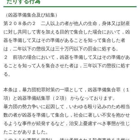
たりする行為
（凶器準備集合及び結集）
第２０８条の２ 二人以上の者が他人の生命，身体又は財産
に対し共同して害を加える目的で集合した場合において，凶
器を準備して又はその準備があることを知って集合した者
は，二年以下の懲役又は三十万円以下の罰金に処する。
２ 前項の場合において，凶器を準備して又はその準備があ
ることを知って人を集合させた者は，三年以下の懲役に処す
る。
本条は，暴力団犯罪対策の一環として，凶器準備集合罪（１
項）と凶器準備結集罪（２項） からなっております。
暴力団の勢力争いに起因して，いわゆる殴り込みのため相当
数の者が凶器を準備して集合し，社会に著しい不安を抱かせ
るような事件が続発するなど，治安上憂慮すべき事態が生じ
たことがありました。
このような事態を規制し，後に予想される殺傷事件を未然に