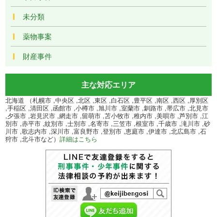
未分類
薬物事案
財産事件
主な対応エリア
北海道 （札幌市 ,中央区 ,北区 ,東区 ,白石区 ,豊平区 ,南区 ,西区 ,厚別区
,手稲区 ,清田区 ,函館市 ,小樽市 ,旭川市 ,室蘭市 ,釧路市 ,帯広市 ,北見市
,夕張市 ,岩見沢市 ,網走市 ,留萌市 ,苫小牧市 ,稚内市 ,美唄市 ,芦別市 ,江
別市 ,赤平市 ,紋別市 ,士別市 ,名寄市 ,三笠市 ,根室市 ,千歳市 ,滝川市 ,砂
川市 ,歌志内市 ,深川市 ,富良野市 ,登別市 ,恵庭市 ,伊達市 ,北広島市 ,石
狩市 ,北斗市など）
詳細はこちら