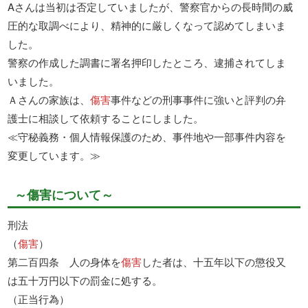
Aさんは当初は否定していましたが、警察官からの長時間の威
圧的な取調べにより、精神的に厳しくなって認めてしまいま
した。
警察の作成した調書に署名押印したところ、逮捕されてしま
いました。
Ａさんの家族は、
傷害
事件などの刑事事件に強いと評判の弁
護士に相談して依頼することにしました。
≪守秘義務・個人情報保護のため、事件地や一部事件内容を
変更しています。≫
～傷害について～
刑法
（
傷害
）
第二百四条 人の身体を
傷害
した者は、十五年以下の懲役又
は五十万円以下の罰金に処する。
（正当行為）