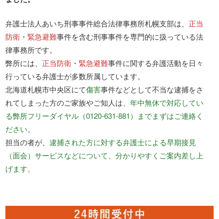
弁護士法人あいち刑事事件総合法律事務所札幌支部は、
正当
防衛
・
緊急避難
事件を含む刑事事件を専門的に扱っている法
律事務所です。
弊所には、
正当防衛
・
緊急避難
事件に関する弁護活動を日々
行っている弁護士が多数所属しています。
北海道札幌市中央区にて
傷害
事件などとして不当な逮捕をさ
れてしまった方のご家族やご知人は、
年中無休で対応してい
る弊所フリーダイヤル（0120-631-881）までまずはご連絡く
ださい。
担当の者が、
逮捕された方に対する弁護士による早期接見
（面会）サービスなどについて、分かりやすくご案内差し上
げます。