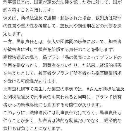
刑事責任とは、国家が定めた法律を犯した者に対して、国が
罰を科すことを指します。
例えば、商標法違反で逮捕・起訴された場合、裁判所は犯罪
の性質や重大性を考慮して、懲役刑や罰金刑などの刑罰を決
定します。
一方、民事責任とは、個人や団体間の紛争において、加害者
が被害者に対して損害を賠償する責任のことを指します。
商標法違反の場合、偽ブランド品の販売によってブランドの
信用を損なったり、消費者を欺いたりした結果、経済的損害
を与えたとして、被害者やブランド所有者から損害賠償請求
を受ける可能性があります。
北海道札幌市で発生した架空の事例では、Aさんが商標法違反
と関税法違反で刑事責任を問われると同時に、ブランド所有
者からの民事訴訟にも直面する可能性があります。
このように、法律違反には刑事責任だけでなく、民事責任も
伴うことが多く、加害者は法的な制裁だけでなく、経済的な
負担も背負うことになります。