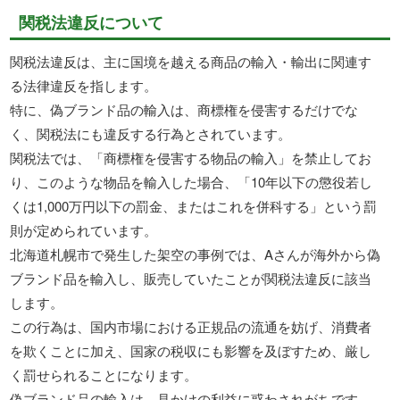
関税法違反について
関税法違反は、主に国境を越える商品の輸入・輸出に関連す
る法律違反を指します。
特に、偽ブランド品の輸入は、商標権を侵害するだけでな
く、関税法にも違反する行為とされています。
関税法では、「商標権を侵害する物品の輸入」を禁止してお
り、このような物品を輸入した場合、「10年以下の懲役若し
くは1,000万円以下の罰金、またはこれを併科する」という罰
則が定められています。
北海道札幌市で発生した架空の事例では、Aさんが海外から偽
ブランド品を輸入し、販売していたことが関税法違反に該当
します。
この行為は、国内市場における正規品の流通を妨げ、消費者
を欺くことに加え、国家の税収にも影響を及ぼすため、厳し
く罰せられることになります。
偽ブランド品の輸入は、見かけの利益に惑わされがちです