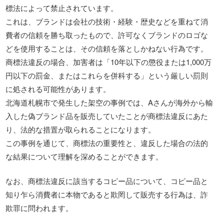
標法によって禁止されています。
これは、ブランドは会社の技術・経験・歴史などを重ねて消
費者の信頼を勝ち取ったもので、許可なくブランドのロゴな
どを使用することは、その信頼を落としかねない行為です。
商標法違反の場合、加害者は「10年以下の懲役または1,000万
円以下の罰金、またはこれらを併科する」という厳しい罰則
に処される可能性があります。
北海道札幌市で発生した架空の事例では、Aさんが海外から輸
入した偽ブランド品を販売していたことが商標法違反にあた
り、法的な措置が取られることになります。
この事例を通じて、商標法の重要性と、違反した場合の法的
な結果について理解を深めることができます。
なお、商標法違反に該当するコピー品について、コピー品と
知り乍ら消費者に本物であると欺罔して販売する行為は、詐
欺罪に問われます。