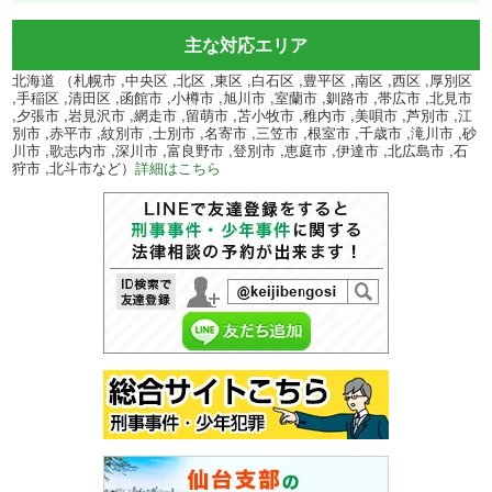
主な対応エリア
北海道 （札幌市 ,中央区 ,北区 ,東区 ,白石区 ,豊平区 ,南区 ,西区 ,厚別区
,手稲区 ,清田区 ,函館市 ,小樽市 ,旭川市 ,室蘭市 ,釧路市 ,帯広市 ,北見市
,夕張市 ,岩見沢市 ,網走市 ,留萌市 ,苫小牧市 ,稚内市 ,美唄市 ,芦別市 ,江
別市 ,赤平市 ,紋別市 ,士別市 ,名寄市 ,三笠市 ,根室市 ,千歳市 ,滝川市 ,砂
川市 ,歌志内市 ,深川市 ,富良野市 ,登別市 ,恵庭市 ,伊達市 ,北広島市 ,石
狩市 ,北斗市など）
詳細はこちら