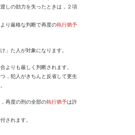
言渡しの効力を失ったときは，２項
項より厳格な判断で再度の
執行猶予
受け」た人が対象になります。
場合よりも厳しく判断されます。
かつ，犯人がきちんと反省して更生
す。
は，再度の刑の全部の
執行猶予
は許
に付されます。