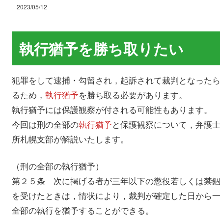
2023/05/12
執行猶予を勝ち取りたい
犯罪をして逮捕・勾留され，起訴されて裁判となった
るため，
執行猶予
を勝ち取る必要があります。
執行猶予には保護観察が付される可能性もあります。
今回は刑の全部の
執行猶予
と保護観察について，弁護
所札幌支部が解説いたします。
（刑の全部の執行猶予）
第２５条 次に掲げる者が三年以下の懲役若しくは禁
を受けたときは，情状により，裁判が確定した日から
全部の執行を猶予することができる。