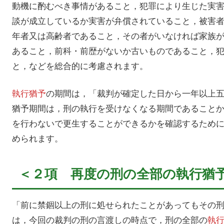
動機に酌むべき事情があること，犯罪により生じた実
談が成立しているか実害が弁償されていること，被害
年者又は高齢者であること，その者がいなければ家族
あること，前科・前歴がないか古いものであること，
と，などを総合的に考慮されます。
執行猶予
の期間は，「裁判が確定した日から一年以上
猶予期間は，刑の執行を受けなくなる期間であること
を行わないで更生することができるかを確認するため
められます。
＜２項 再度の刑の全部の執行猶
「前に禁錮以上の刑に処せられたことがあってもその
は，今回の裁判の刑の言渡しの時点で，刑の全部の
執