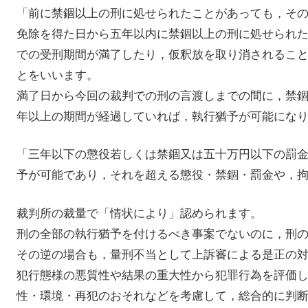
「前に禁錮以上の刑に処せられたことがあっても，そ
免除を得た日から五年以内に禁錮以上の刑に処せられ
での受刑期間が満了したり，仮釈放を取り消されるこ
とをいいます。
満了日から今回の裁判での刑の言渡しまでの間に，禁
年以上の期間が経過していれば，執行猶予が可能にな
「三年以下の懲役若しくは禁錮又は五十万円以下の罰
予が可能であり，それを超える懲役・禁錮・罰金や，
裁判所の裁量で「情状により」認められます。
刑の全部の執行猶予を付けるべき事案でないのに，刑
その逆の場合も，量刑不当として上訴審による是正の
犯行態様の悪質性や結果の重大性から犯罪行為を評価
性・環境・再犯のおそれなどを考慮して，総合的に判