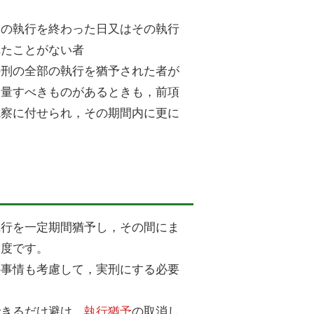
その執行を終わった日又はその執行
れたことがない者
の刑の全部の執行を猶予された者が
酌量すべきものがあるときも，前項
観察に付せられ，その期間内に更に
執行を一定期間猶予し，その間にま
制度です。
の事情も考慮して，実刑にする必要
できるだけ避け，
執行猶予
の取消し