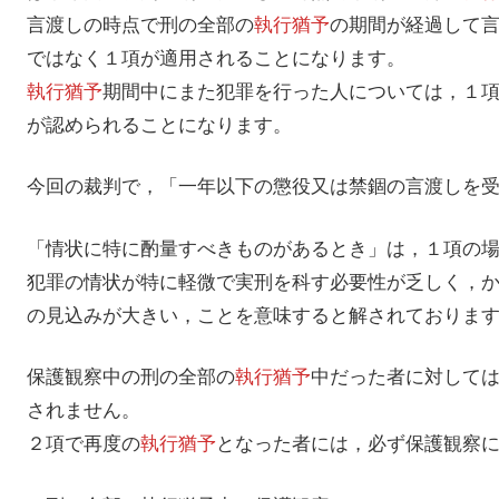
言渡しの時点で刑の全部の
執行猶予
の期間が経過して
ではなく１項が適用されることになります。
執行猶予
期間中にまた犯罪を行った人については，１
が認められることになります。
今回の裁判で，「一年以下の懲役又は禁錮の言渡しを
「情状に特に酌量すべきものがあるとき」は，１項の
犯罪の情状が特に軽微で実刑を科す必要性が乏しく，
の見込みが大きい，ことを意味すると解されておりま
保護観察中の刑の全部の
執行猶予
中だった者に対して
されません。
２項で再度の
執行猶予
となった者には，必ず保護観察