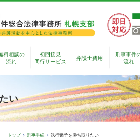
無料相談の
初回接見
刑事事件
弁護士費用
流れ
同行サービス
流れ
たい
トップ
刑事手続
執行猶予を勝ち取りたい