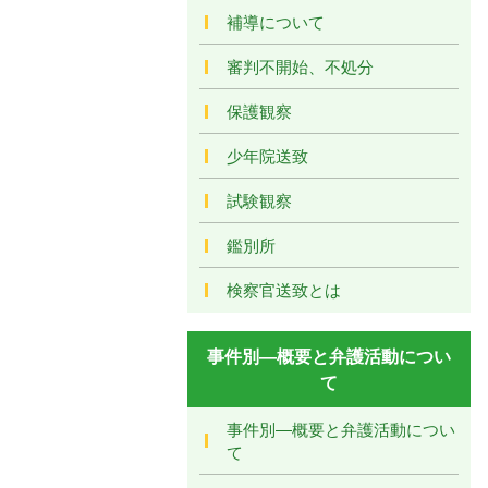
補導について
審判不開始、不処分
保護観察
少年院送致
試験観察
鑑別所
検察官送致とは
事件別―概要と弁護活動につい
て
事件別―概要と弁護活動につい
て