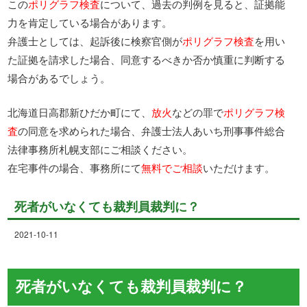
この
ポリグラフ検査
について、過去の判例を見ると、証拠能
力を肯定している場合があります。
弁護士としては、起訴後に検察官側が
ポリグラフ検査
を用い
た証拠を請求した場合、同意するべきか否か慎重に判断する
場合があるでしょう。
北海道日高郡新ひだか町にて、
放火
などの罪で
ポリグラフ検
査
の同意を求められた場合、弁護士法人あいち刑事事件総合
法律事務所札幌支部にご相談ください。
在宅事件の場合、事務所にて
無料でご相談
いただけます。
死者がいなくても裁判員裁判に？
2021-10-11
死者がいなくても裁判員裁判に？