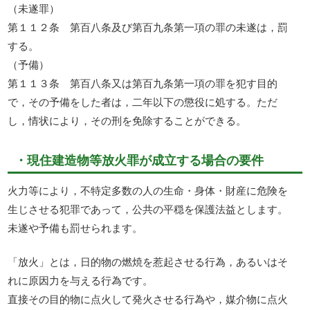
（未遂罪）
第１１２条 第百八条及び第百九条第一項の罪の未遂は，罰
する。
（予備）
第１１３条 第百八条又は第百九条第一項の罪を犯す目的
で，その予備をした者は，二年以下の懲役に処する。ただ
し，情状により，その刑を免除することができる。
・現住建造物等放火罪が成立する場合の要件
火力等により，不特定多数の人の生命・身体・財産に危険を
生じさせる犯罪であって，公共の平穏を保護法益とします。
未遂や予備も罰せられます。
「放火」とは，日的物の燃焼を惹起させる行為，あるいはそ
れに原因力を与える行為です。
直接その目的物に点火して発火させる行為や，媒介物に点火