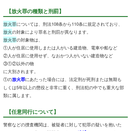
【放火罪の種類と刑罰】
放火罪
については、刑法108条から110条に規定されており、
放火
の対象により罪名と刑罰が異なります。
放火罪
の対象物は、
①人が住居に使用しまたは人がいる建造物、電車や船など
②人が住居に使用せず、なおかつ人がいない建造物など
③①②以外の物
に大別されます。
①の
放火罪
にあたった場合には、法定刑が死刑または無期も
しくは5年以上の懲役と非常に重く、刑法犯の中でも重大な部
類に属します。
【任意同行について】
警察などの捜査機関は、被疑者に対して犯罪の疑いを抱いた