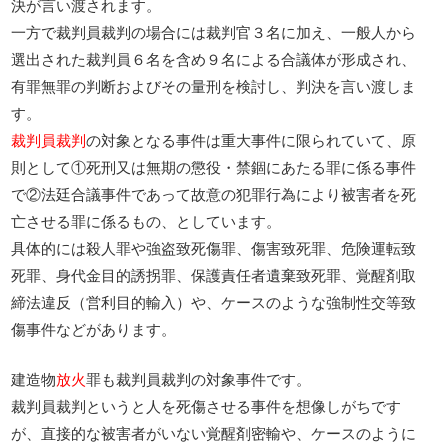
決が言い渡されます。
一方で裁判員裁判の場合には裁判官３名に加え、一般人から
選出された裁判員６名を含め９名による合議体が形成され、
有罪無罪の判断およびその量刑を検討し、判決を言い渡しま
す。
裁判員裁判
の対象となる事件は重大事件に限られていて、原
則として①死刑又は無期の懲役・禁錮にあたる罪に係る事件
で②法廷合議事件であって故意の犯罪行為により被害者を死
亡させる罪に係るもの、としています。
具体的には殺人罪や強盗致死傷罪、傷害致死罪、危険運転致
死罪、身代金目的誘拐罪、保護責任者遺棄致死罪、覚醒剤取
締法違反（営利目的輸入）や、ケースのような強制性交等致
傷事件などがあります。
建造物
放火
罪も裁判員裁判の対象事件です。
裁判員裁判というと人を死傷させる事件を想像しがちです
が、直接的な被害者がいない覚醒剤密輸や、ケースのように