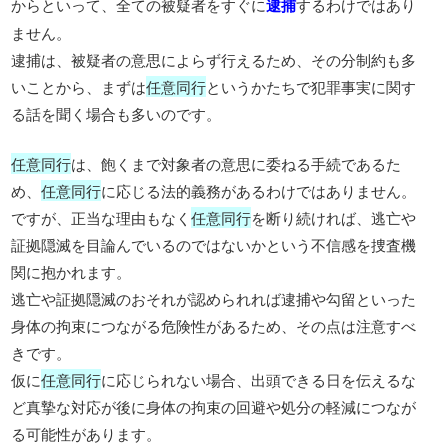
からといって、全ての被疑者をすぐに
逮捕
するわけではあり
ません。
逮捕は、被疑者の意思によらず行えるため、その分制約も多
いことから、まずは
任意同行
というかたちで犯罪事実に関す
る話を聞く場合も多いのです。
任意同行
は、飽くまで対象者の意思に委ねる手続であるた
め、
任意同行
に応じる法的義務があるわけではありません。
ですが、正当な理由もなく
任意同行
を断り続ければ、逃亡や
証拠隠滅を目論んでいるのではないかという不信感を捜査機
関に抱かれます。
逃亡や証拠隠滅のおそれが認められれば逮捕や勾留といった
身体の拘束につながる危険性があるため、その点は注意すべ
きです。
仮に
任意同行
に応じられない場合、出頭できる日を伝えるな
ど真摯な対応が後に身体の拘束の回避や処分の軽減につなが
る可能性があります。