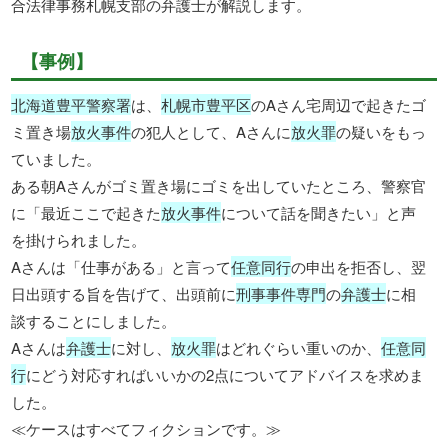
合法律事務札幌支部の弁護士が解説します。
【事例】
北海道豊平警察署
は、
札幌市豊平区
のAさん宅周辺で起きたゴ
ミ置き場
放火事件
の犯人として、Aさんに
放火罪
の疑いをもっ
ていました。
ある朝Aさんがゴミ置き場にゴミを出していたところ、警察官
に「最近ここで起きた
放火事件
について話を聞きたい」と声
を掛けられました。
Aさんは「仕事がある」と言って
任意同行
の申出を拒否し、翌
日出頭する旨を告げて、出頭前に
刑事事件専門
の
弁護士
に相
談することにしました。
Aさんは
弁護士
に対し、
放火罪
はどれぐらい重いのか、
任意同
行
にどう対応すればいいかの2点についてアドバイスを求めま
した。
≪ケースはすべてフィクションです。≫