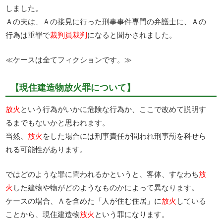
しました。
Ａの夫は、Ａの接見に行った刑事事件専門の弁護士に、Ａの
行為は重罪で
裁判員裁判
になると聞かされました。
≪ケースは全てフィクションです。≫
【現住建造物放火罪について】
放火
という行為がいかに危険な行為か、ここで改めて説明す
るまでもないかと思われます。
当然、
放火
をした場合には刑事責任が問われ刑事罰を科せら
れる可能性があります。
ではどのような罪に問われるかというと、客体、すなわち
放
火
した建物や物がどのようなものかによって異なります。
ケースの場合、Ａを含めた「人が住む住居」に
放火
している
ことから、現住建造物
放火
という罪になります。