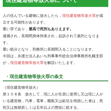
人の住んでいる建物に放火したら，
現住建造物等放火罪
が成
立する可能性があります。
重い罪であり，
最高で死刑もありえます。
逮捕され，長期間身体拘束され，起訴されて裁判となりま
す。
重い処分となり，刑務所に長期間入ることになります。
今回は，弁護士法人あいち刑事事件総合法律事務所札幌支部
が，
現住建造物等放火罪
を解説いたします。
・現住建造物等放火罪の条文
（現住建造物等放火）
第１０８条 放火して，現に人が住居に使用し又は現に人が
いる建造物，汽車，電車，艦船又は鉱坑を焼損した者は，死
刑又は無期若しくは五年以上の懲役に処する。