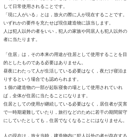
して日常使用されることです。
「現に人がいる」とは，放火の際に人が現在することです。
いずれかの要件を充たせば現住建造物に該当します。
人は犯人以外の者をいい，犯人の家族や同居人も犯人以外の
者に当たります。
「住居」は，その本来の用途が住居として使用することを目
的としたものである必要はありません。
昼夜にわたって人が生活している必要はなく，夜だけ寝泊ま
りするという場合でも認められます。
１個の建造物の一部が起臥寝食の場として使用されていれ
ば，全体が住居に当たることになります。
住居としての使用が継続している必要はなく，居住者が災害
で一時期避難していたり，旅行などのために若干の期間留守
にしていたとしても，住居でなくなることにはなりません。
人の現在は，放火当時，建造物内に犯人以外の者が存在する