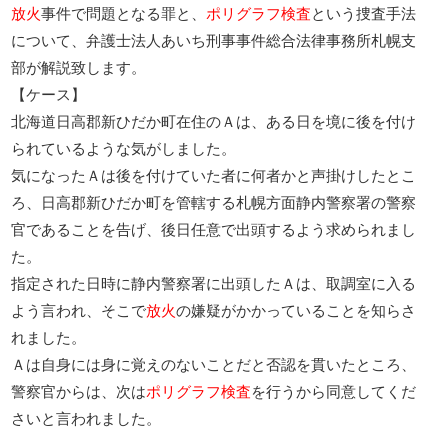
放火
事件で問題となる罪と、
ポリグラフ検査
という捜査手法
について、弁護士法人あいち刑事事件総合法律事務所札幌支
部が解説致します。
【ケース】
北海道日高郡新ひだか町在住のＡは、ある日を境に後を付け
られているような気がしました。
気になったＡは後を付けていた者に何者かと声掛けしたとこ
ろ、日高郡新ひだか町を管轄する札幌方面静内警察署の警察
官であることを告げ、後日任意で出頭するよう求められまし
た。
指定された日時に静内警察署に出頭したＡは、取調室に入る
よう言われ、そこで
放火
の嫌疑がかかっていることを知らさ
れました。
Ａは自身には身に覚えのないことだと否認を貫いたところ、
警察官からは、次は
ポリグラフ検査
を行うから同意してくだ
さいと言われました。