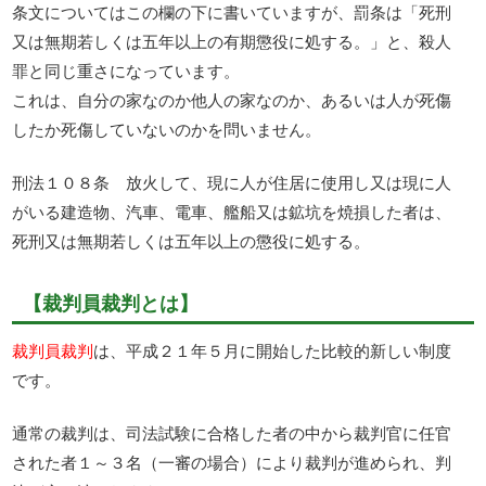
条文についてはこの欄の下に書いていますが、罰条は「死刑
又は無期若しくは五年以上の有期懲役に処する。」と、殺人
罪と同じ重さになっています。
これは、自分の家なのか他人の家なのか、あるいは人が死傷
したか死傷していないのかを問いません。
刑法１０８条 放火して、現に人が住居に使用し又は現に人
がいる建造物、汽車、電車、艦船又は鉱坑を焼損した者は、
死刑又は無期若しくは五年以上の懲役に処する。
【裁判員裁判とは】
裁判員裁判
は、平成２１年５月に開始した比較的新しい制度
です。
通常の裁判は、司法試験に合格した者の中から裁判官に任官
された者１～３名（一審の場合）により裁判が進められ、判