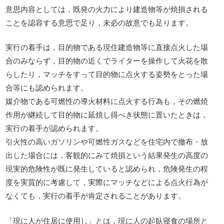
意思内容としては，既発の火力により建造物等が焼損される
ことを認容する意思で足り，未必の故意でも足ります。
実行の着手は，目的物である現住建造物等に直接点火した場
合のみならず，目的物の近くでライターを操作して火花を散
らしたり，マッチをすって目的物に点火する姿勢をとった場
合等にも認められます。
媒介物である可燃性の導火材料に点火する行為も，その燃焼
作用が継続して目的物に延焼し得べき状態に置いたときは，
実行の着手が認められます。
引火性の高いガソリンや可燃性ガスなどを住宅内で撤布・放
出した場合には，客観的にみて焼損という結果発生の高度の
現実的危険性が既に発生していると認められ，危険発生の程
度を実質的に考慮して，実際にマッチなどによる点火行為が
なくても，実行の着手が肯定されることがあります。
「現に人が住居に使用し」とは，現に人の起臥寝食の場所と