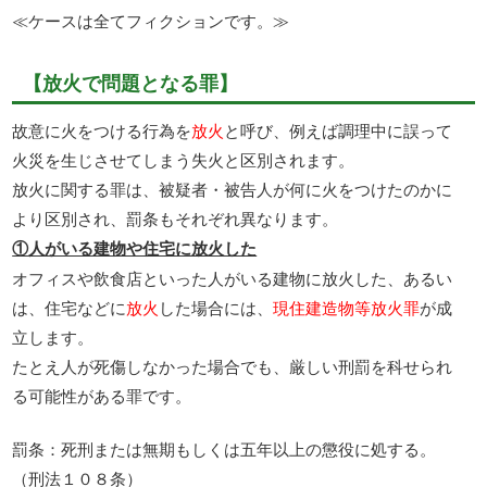
≪ケースは全てフィクションです。≫
【放火で問題となる罪】
故意に火をつける行為を
放火
と呼び、例えば調理中に誤って
火災を生じさせてしまう失火と区別されます。
放火に関する罪は、被疑者・被告人が何に火をつけたのかに
より区別され、罰条もそれぞれ異なります。
①人がいる建物や住宅に放火した
オフィスや飲食店といった人がいる建物に放火した、あるい
は、住宅などに
放火
した場合には、
現住建造物等放火罪
が成
立します。
たとえ人が死傷しなかった場合でも、厳しい刑罰を科せられ
る可能性がある罪です。
罰条：死刑または無期もしくは五年以上の懲役に処する。
（刑法１０８条）