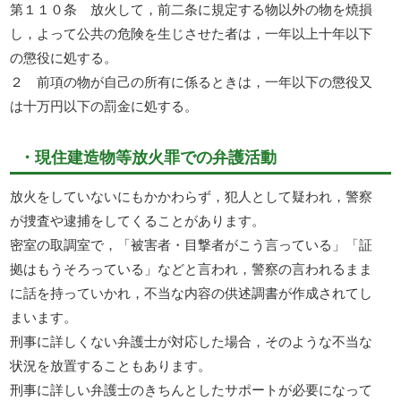
第１１０条 放火して，前二条に規定する物以外の物を焼損
し，よって公共の危険を生じさせた者は，一年以上十年以下
の懲役に処する。
２ 前項の物が自己の所有に係るときは，一年以下の懲役又
は十万円以下の罰金に処する。
・現住建造物等放火罪での弁護活動
放火をしていないにもかかわらず，犯人として疑われ，警察
が捜査や逮捕をしてくることがあります。
密室の取調室で，「被害者・目撃者がこう言っている」「証
拠はもうそろっている」などと言われ，警察の言われるまま
に話を持っていかれ，不当な内容の供述調書が作成されてし
まいます。
刑事に詳しくない弁護士が対応した場合，そのような不当な
状況を放置することもあります。
刑事に詳しい弁護士のきちんとしたサポートが必要になって