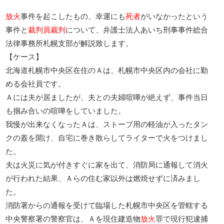
放火
事件を起こしたもの、幸運にも
死者
がいなかったという
事件と
裁判員裁判
について、弁護士法人あいち刑事事件総合
法律事務所札幌支部が解説致します。
【ケース】
北海道札幌市中央区在住のＡは、札幌市中央区内の会社に勤
める会社員です。
Ａには夫が居ましたが、夫との夫婦喧嘩が絶えず、事件当日
も掴み合いの喧嘩をしていました。
我慢が出来なくなったＡは、ストーブ用の軽油が入ったタン
クの蓋を開け、自宅に巻き散らしてライターで火をつけまし
た。
夫は火災に気が付きすぐに家を出て、消防局に通報して消火
が行われた結果、Ａらの住む家以外は燃焼せずに済みまし
た。
消防署からの通報を受けて臨場した札幌市中央区を管轄する
中央警察署の警察官は、Ａを現住建造物
放火
罪で現行犯逮捕