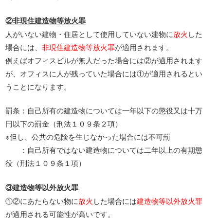
②非現住建造物等放火罪
人がいない建物・住居として使用していない建物に
放火
した
場合には、
非現住建造物等放火罪
が適用されます。
例えばオフィスビルが無人だった場合には②が適用されます
が、オフィスに人が残っていた場合には①が適用されるとい
うことになります。
罰条：自己所有の建造物については一年以下の懲役又は十万
円以下の罰金（刑法１０９条２項）
※但し、公共の危険を生じなかった場合には不可罰
：自己所有ではない建造物については二年以上の有期懲
役（刑法１０９条１項）
③建造物等以外放火罪
①②にあたらない物に
放火
した場合には
建造物等以外放火罪
が適用される可能性が高いです。