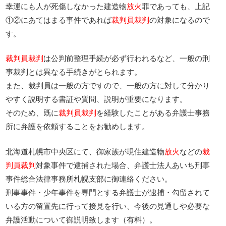
幸運にも人が死傷しなかった建造物
放火
罪であっても、上記
①②にあてはまる事件であれば
裁判員裁判
の対象になるので
す。
裁判員裁判
は公判前整理手続が必ず行われるなど、一般の刑
事裁判とは異なる手続きがとられます。
また、裁判員は一般の方ですので、一般の方に対して分かり
やすく説明する書証や質問、説明が重要になります。
そのため、既に
裁判員裁判
を経験したことがある弁護士事務
所に弁護を依頼することをお勧めします。
北海道札幌市中央区にて、御家族が現住建造物
放火
などの
裁
判員裁判
対象事件で逮捕された場合、弁護士法人あいち刑事
事件総合法律事務所札幌支部に御連絡ください。
刑事事件・少年事件を専門とする弁護士が逮捕・勾留されて
いる方の留置先に行って接見を行い、今後の見通しや必要な
弁護活動について御説明致します（有料）。