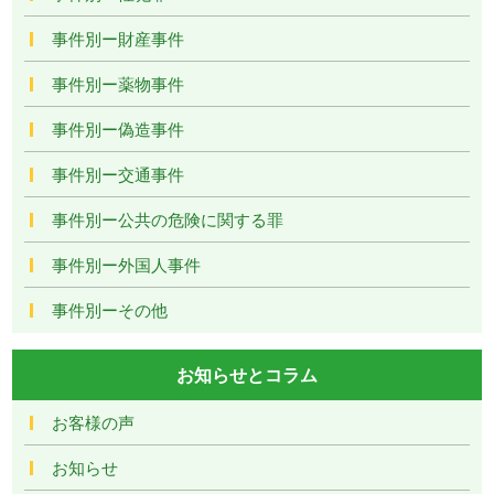
事件別ー財産事件
事件別ー薬物事件
事件別ー偽造事件
事件別ー交通事件
事件別ー公共の危険に関する罪
事件別ー外国人事件
事件別ーその他
お知らせとコラム
お客様の声
お知らせ