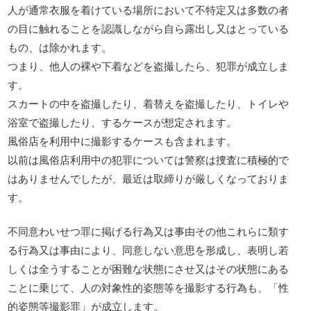
人が通常衣服を着けている場所において不特定又は多数の者
の目に触れることを認識しながら自ら露出し又はとっている
もの、は除かれます。
つまり、他人の裸や下着などを盗撮したら、犯罪が成立しま
す。
スカートの中を盗撮したり、着替えを盗撮したり、トイレや
浴室で盗撮したり、するケースが想定されます。
風俗店を利用中に撮影するケースも含まれます。
以前は風俗店利用中の犯罪については警察は捜査に積極的で
はありませんでしたが、最近は取締りが厳しくなっておりま
す。
不同意わいせつ罪に掲げる行為又は事由その他これらに類す
る行為又は事由により、同意しない意思を形成し、表明し若
しくは全うすることが困難な状態にさせ又はその状態にある
ことに乗じて、人の対象性的姿態等を撮影する行為も、「性
的姿態等撮影罪」が成立します。