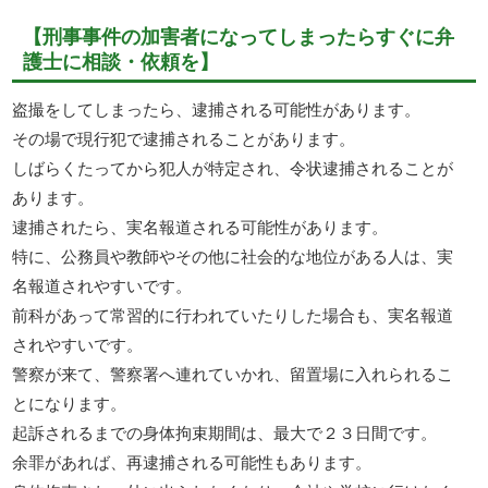
【刑事事件の加害者になってしまったらすぐに弁
護士に相談・依頼を】
盗撮をしてしまったら、逮捕される可能性があります。
その場で現行犯で逮捕されることがあります。
しばらくたってから犯人が特定され、令状逮捕されることが
あります。
逮捕されたら、実名報道される可能性があります。
特に、公務員や教師やその他に社会的な地位がある人は、実
名報道されやすいです。
前科があって常習的に行われていたりした場合も、実名報道
されやすいです。
警察が来て、警察署へ連れていかれ、留置場に入れられるこ
とになります。
起訴されるまでの身体拘束期間は、最大で２３日間です。
余罪があれば、再逮捕される可能性もあります。