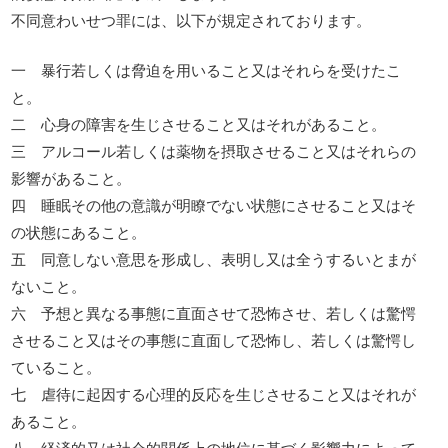
不同意わいせつ罪には、以下が規定されております。
一 暴行若しくは脅迫を用いること又はそれらを受けたこ
と。
二 心身の障害を生じさせること又はそれがあること。
三 アルコール若しくは薬物を摂取させること又はそれらの
影響があること。
四 睡眠その他の意識が明瞭でない状態にさせること又はそ
の状態にあること。
五 同意しない意思を形成し、表明し又は全うするいとまが
ないこと。
六 予想と異なる事態に直面させて恐怖させ、若しくは驚愕
させること又はその事態に直面して恐怖し、若しくは驚愕し
ていること。
七 虐待に起因する心理的反応を生じさせること又はそれが
あること。
八 経済的又は社会的関係上の地位に基づく影響力によって