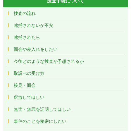
捜査手続について
捜査の流れ
逮捕されないか不安
逮捕されたら
面会や差入れをしたい
今後どのような捜査が予想されるか
取調べの受け方
接見・面会
釈放してほしい
無実・無罪を証明してほしい
事件のことを秘密にしたい