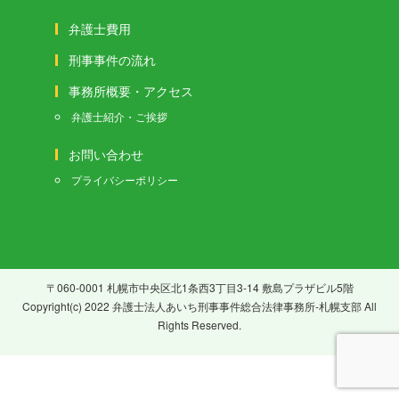
弁護士費用
刑事事件の流れ
事務所概要・アクセス
弁護士紹介・ご挨拶
お問い合わせ
プライバシーポリシー
〒060-0001 札幌市中央区北1条西3丁目3-14 敷島プラザビル5階
Copyright(c) 2022 弁護士法人あいち刑事事件総合法律事務所-札幌支部 All
Rights Reserved.