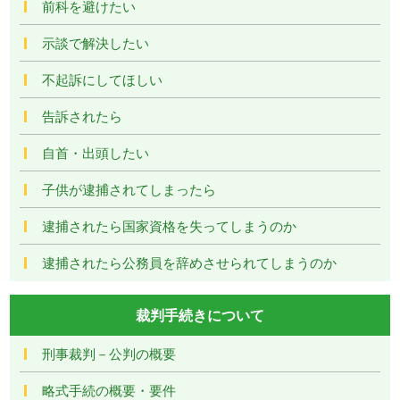
前科を避けたい
示談で解決したい
不起訴にしてほしい
告訴されたら
自首・出頭したい
子供が逮捕されてしまったら
逮捕されたら国家資格を失ってしまうのか
逮捕されたら公務員を辞めさせられてしまうのか
裁判手続きについて
刑事裁判－公判の概要
略式手続の概要・要件