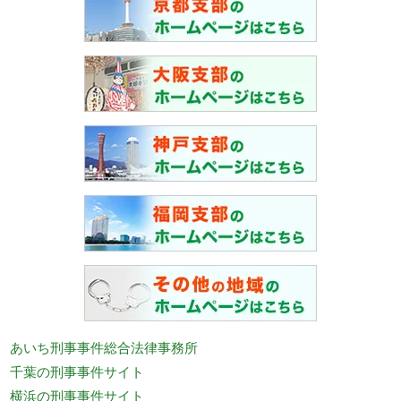
あいち刑事事件総合法律事務所
千葉の刑事事件サイト
横浜の刑事事件サイト