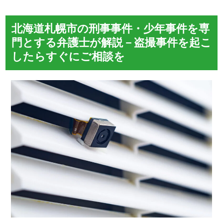
北海道札幌市の刑事事件・少年事件を専
門とする弁護士が解説－盗撮事件を起こ
したらすぐにご相談を