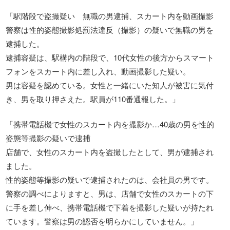
「駅階段で盗撮疑い 無職の男逮捕、スカート内を動画撮影
警察は性的姿態撮影処罰法違反（撮影）の疑いで無職の男を
逮捕した。
逮捕容疑は、駅構内の階段で、10代女性の後方からスマート
フォンをスカート内に差し入れ、動画撮影した疑い。
男は容疑を認めている。女性と一緒にいた知人が被害に気付
き、男を取り押さえた。駅員が110番通報した。」
「携帯電話機で女性のスカート内を撮影か…40歳の男を性的
姿態等撮影の疑いで逮捕
店舗で、女性のスカート内を盗撮したとして、男が逮捕され
ました。
性的姿態等撮影の疑いで逮捕されたのは、会社員の男です。
警察の調べによりますと、男は、店舗で女性のスカートの下
に手を差し伸べ、携帯電話機で下着を撮影した疑いが持たれ
ています。警察は男の認否を明らかにしていません。」