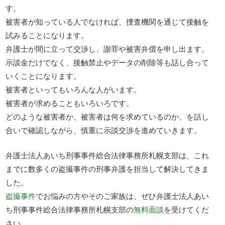
す。
被害者が知っている人でなければ、捜査機関を通じて接触を
試みることになります。
弁護士が間に立って交渉し、謝罪や被害弁償を申し出ます。
示談金だけでなく、接触禁止やデータの削除等も話し合って
いくことになります。
被害者といってもいろんな人がいます。
被害者が求めることもいろいろです。
どのような被害者か、被害者は何を求めているのか、を話し
合いで確認しながら、慎重に示談交渉を進めていきます。
弁護士法人あいち刑事事件総合法律事務所札幌支部は、これ
までに数多くの盗撮事件の刑事弁護を担当して解決してきま
した。
盗撮事件
でお悩みの方やそのご家族は、ぜひ弁護士法人あい
ち刑事事件総合法律事務所札幌支部の
無料面談
を受けてくだ
さい。