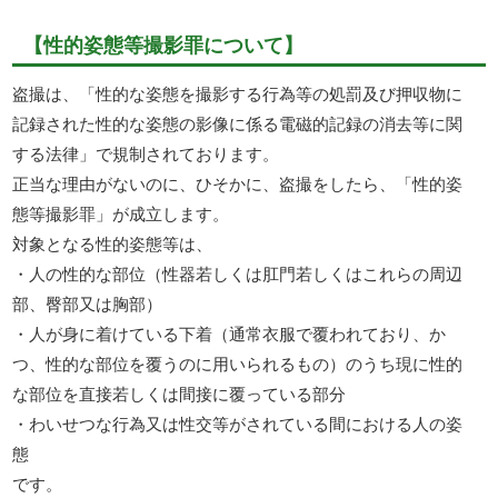
【性的姿態等撮影罪について】
盗撮は、「性的な姿態を撮影する行為等の処罰及び押収物に
記録された性的な姿態の影像に係る電磁的記録の消去等に関
する法律」で規制されております。
正当な理由がないのに、ひそかに、盗撮をしたら、「性的姿
態等撮影罪」が成立します。
対象となる性的姿態等は、
・人の性的な部位（性器若しくは肛門若しくはこれらの周辺
部、臀部又は胸部）
・人が身に着けている下着（通常衣服で覆われており、か
つ、性的な部位を覆うのに用いられるもの）のうち現に性的
な部位を直接若しくは間接に覆っている部分
・わいせつな行為又は性交等がされている間における人の姿
態
です。