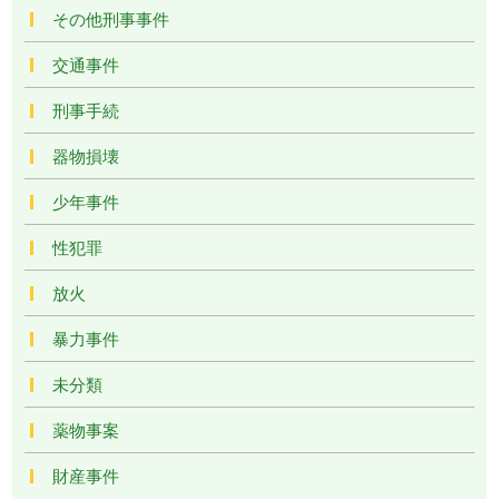
その他刑事事件
交通事件
刑事手続
器物損壊
少年事件
性犯罪
放火
暴力事件
未分類
薬物事案
財産事件