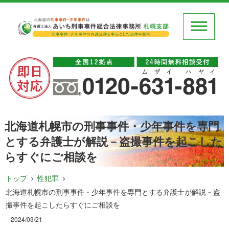
北海道札幌市の刑事事件・少年事件を専門
とする弁護士が解説－盗撮事件を起こした
らすぐにご相談を
トップ
性犯罪
北海道札幌市の刑事事件・少年事件を専門とする弁護士が解説－盗
撮事件を起こしたらすぐにご相談を
2024/03/21