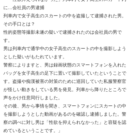
に…会社員の男逮捕
列車内で女子高生のスカートの中を盗撮して逮捕された男。
その手口とは？
性的姿態等撮影未遂の疑いで逮捕されたのは会社員の男で
す。
男は列車内で通学中の女子高生のスカートの中を撮影しよう
とした疑いがもたれています。
警察によりますと、男は録画状態のスマートフォンを入れた
バッグを女子高生の足下に置いて撮影していたということで
す。盗撮や痴漢被害の対策のために巡回していた私服警察官
が怪しい動きをしている男を発見。列車から降りたところで
声をかけ任意同行しました。
その後、男から事情を聞き、スマートフォンにスカートの中
を撮影しようとした動画があるのを確認し逮捕しました。警
察の調べに対し男は「性欲を抑えられなかった」と容疑を認
めているということです。」