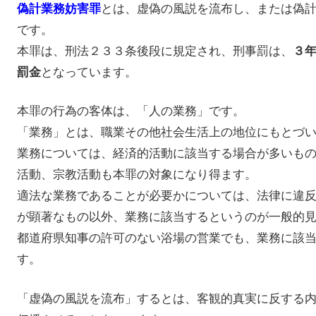
とは、虚偽の風説を流布し、または偽
偽計業務妨害罪
です。
本罪は、刑法２３３条後段に規定され、刑事罰は、
３
となっています。
罰金
本罪の行為の客体は、「人の業務」です。
「業務」とは、職業その他社会生活上の地位にもとづ
業務については、経済的活動に該当する場合が多いも
活動、宗教活動も本罪の対象になり得ます。
適法な業務であることが必要かについては、法律に違
が顕著なもの以外、業務に該当するというのが一般的
都道府県知事の許可のない浴場の営業でも、業務に該
す。
「虚偽の風説を流布」するとは、客観的真実に反する