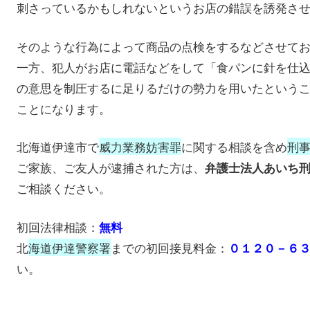
刺さっているかもしれないというお店の錯誤を誘発さ
そのような行為によって商品の点検をするなどさせて
一方、犯人がお店に電話などをして「食パンに針を仕
の意思を制圧するに足りるだけの勢力を用いたという
ことになります。
北海道伊達市で
威力業務妨害罪
に関する相談を含め
刑
ご家族、ご友人が逮捕された方は、
弁護士法人あいち
ご相談ください。
初回法律相談：
無料
北
海道伊達警察署
までの初回接見料金：
０１２０－６
い。