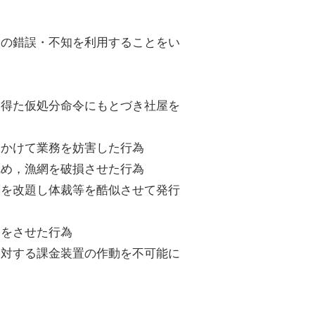
人の錯誤・不知を利用することをい
て得た仮処分命令にもとづき社屋を
をかけて業務を妨害した行為
沈め，漁網を破損させた行為
聞を改題し体裁等を酷似させて発行
配達をさせた行為
に対する課金装置の作動を不可能に