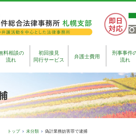
無料相談の
初回接見
刑事事件
弁護士費用
流れ
同行サービス
流れ
捕
トップ
未分類
偽計業務妨害罪で逮捕