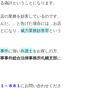
せる偽計ということになります。
お店の業務を妨害しているのです。
込んだ。」と告げた場合には，お店
ことになり，
威力業務妨害罪
という
事事件
に強い
弁護士
をお探しの方、
に
刑事事件総合法律事務所札幌支部
にお問い合わせくださ
３１－８８１