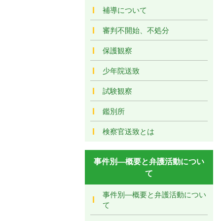
補導について
審判不開始、不処分
保護観察
少年院送致
試験観察
鑑別所
検察官送致とは
事件別―概要と弁護活動につい
て
事件別―概要と弁護活動につい
て