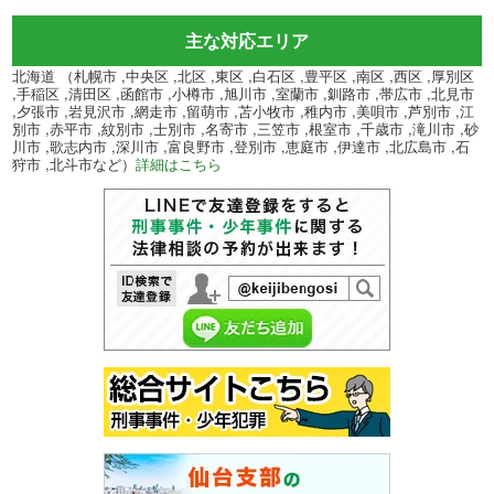
主な対応エリア
北海道 （札幌市 ,中央区 ,北区 ,東区 ,白石区 ,豊平区 ,南区 ,西区 ,厚別区
,手稲区 ,清田区 ,函館市 ,小樽市 ,旭川市 ,室蘭市 ,釧路市 ,帯広市 ,北見市
,夕張市 ,岩見沢市 ,網走市 ,留萌市 ,苫小牧市 ,稚内市 ,美唄市 ,芦別市 ,江
別市 ,赤平市 ,紋別市 ,士別市 ,名寄市 ,三笠市 ,根室市 ,千歳市 ,滝川市 ,砂
川市 ,歌志内市 ,深川市 ,富良野市 ,登別市 ,恵庭市 ,伊達市 ,北広島市 ,石
狩市 ,北斗市など）
詳細はこちら