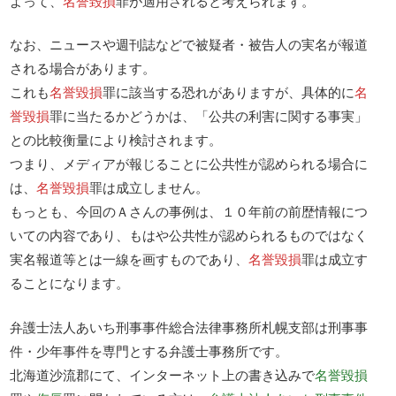
よって、
名誉毀損
罪が適用されると考えられます。
なお、ニュースや週刊誌などで被疑者・被告人の実名が報道
される場合があります。
これも
名誉毀損
罪に該当する恐れがありますが、具体的に
名
誉毀損
罪に当たるかどうかは、「公共の利害に関する事実」
との比較衡量により検討されます。
つまり、メディアが報じることに公共性が認められる場合に
は、
名誉毀損
罪は成立しません。
もっとも、今回のＡさんの事例は、１０年前の前歴情報につ
いての内容であり、もはや公共性が認められるものではなく
実名報道等とは一線を画すものであり、
名誉毀損
罪は成立す
ることになります。
弁護士法人あいち刑事事件総合法律事務所札幌支部は刑事事
件・少年事件を専門とする弁護士事務所です。
北海道沙流郡にて、インターネット上の書き込みで
名誉毀損