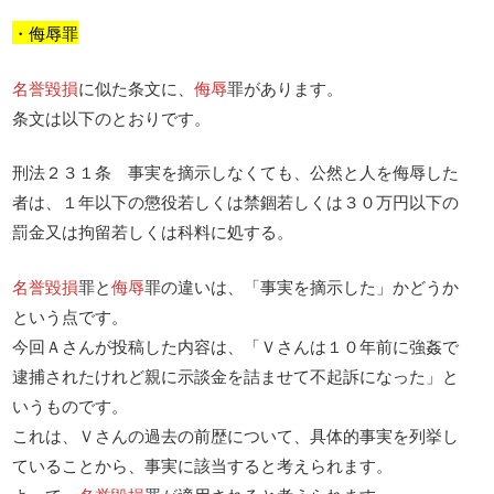
・侮辱罪
名誉毀損
に似た条文に、
侮辱
罪があります。
条文は以下のとおりです。
刑法２３１条 事実を摘示しなくても、公然と人を侮辱した
者は、１年以下の懲役若しくは禁錮若しくは３０万円以下の
罰金又は拘留若しくは科料に処する。
名誉毀損
罪と
侮辱
罪の違いは、「事実を摘示した」かどうか
という点です。
今回Ａさんが投稿した内容は、「Ｖさんは１０年前に強姦で
逮捕されたけれど親に示談金を詰ませて不起訴になった」と
いうものです。
これは、Ｖさんの過去の前歴について、具体的事実を列挙し
ていることから、事実に該当すると考えられます。