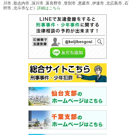
川市 ,歌志内市 ,深川市 ,富良野市 ,登別市 ,恵庭市 ,伊達市 ,北広島市 ,石
狩市 ,北斗市など）
詳細はこちら