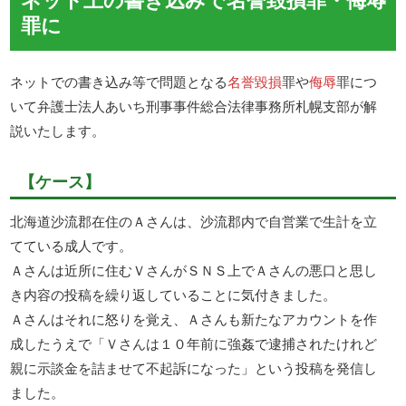
罪に
ネットでの書き込み等で問題となる
名誉毀損
罪や
侮辱
罪につ
いて弁護士法人あいち刑事事件総合法律事務所札幌支部が解
説いたします。
【ケース】
北海道沙流郡在住のＡさんは、沙流郡内で自営業で生計を立
てている成人です。
Ａさんは近所に住むＶさんがＳＮＳ上でＡさんの悪口と思し
き内容の投稿を繰り返していることに気付きました。
Ａさんはそれに怒りを覚え、Ａさんも新たなアカウントを作
成したうえで「Ｖさんは１０年前に強姦で逮捕されたけれど
親に示談金を詰ませて不起訴になった」という投稿を発信し
ました。