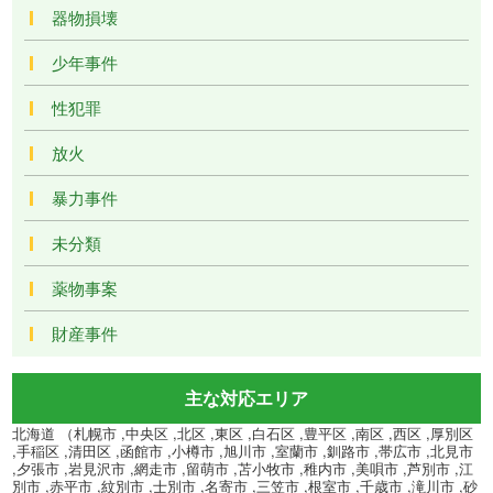
器物損壊
少年事件
性犯罪
放火
暴力事件
未分類
薬物事案
財産事件
主な対応エリア
北海道 （札幌市 ,中央区 ,北区 ,東区 ,白石区 ,豊平区 ,南区 ,西区 ,厚別区
,手稲区 ,清田区 ,函館市 ,小樽市 ,旭川市 ,室蘭市 ,釧路市 ,帯広市 ,北見市
,夕張市 ,岩見沢市 ,網走市 ,留萌市 ,苫小牧市 ,稚内市 ,美唄市 ,芦別市 ,江
別市 ,赤平市 ,紋別市 ,士別市 ,名寄市 ,三笠市 ,根室市 ,千歳市 ,滝川市 ,砂