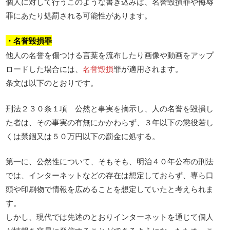
個人に対して行うこのような書き込みは、名誉毀損罪や侮辱
罪にあたり処罰される可能性があります。
・名誉毀損罪
他人の名誉を傷つける言葉を流布したり画像や動画をアップ
ロードした場合には、
名誉毀損
罪が適用されます。
条文は以下のとおりです。
刑法２３０条１項 公然と事実を摘示し、人の名誉を毀損し
た者は、その事実の有無にかかわらず、３年以下の懲役若し
くは禁錮又は５０万円以下の罰金に処する。
第一に、公然性について、そもそも、明治４０年公布の刑法
では、インターネットなどの存在は想定しておらず、専ら口
頭や印刷物で情報を広めることを想定していたと考えられま
す。
しかし、現代では先述のとおりインターネットを通じて個人