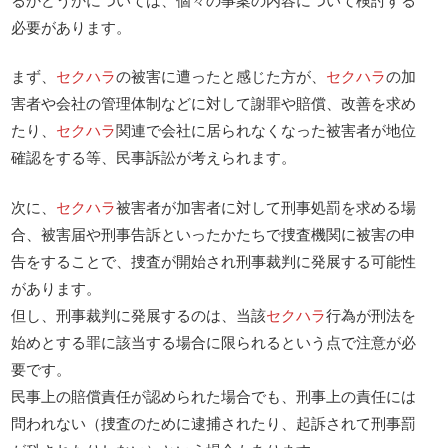
必要があります。
まず、
セクハラ
の被害に遭ったと感じた方が、
セクハラ
の加
害者や会社の管理体制などに対して謝罪や賠償、改善を求め
たり、
セクハラ
関連で会社に居られなくなった被害者が地位
確認をする等、民事訴訟が考えられます。
次に、
セクハラ
被害者が加害者に対して刑事処罰を求める場
合、被害届や刑事告訴といったかたちで捜査機関に被害の申
告をすることで、捜査が開始され刑事裁判に発展する可能性
があります。
但し、刑事裁判に発展するのは、当該
セクハラ
行為が刑法を
始めとする罪に該当する場合に限られるという点で注意が必
要です。
民事上の賠償責任が認められた場合でも、刑事上の責任には
問われない（捜査のために逮捕されたり、起訴されて刑事罰