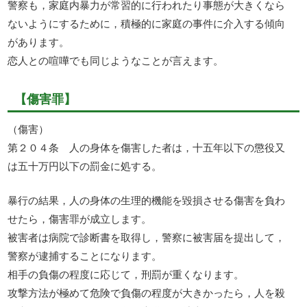
警察も，家庭内暴力が常習的に行われたり事態が大きくなら
ないようにするために，積極的に家庭の事件に介入する傾向
があります。
恋人との喧嘩でも同じようなことが言えます。
【傷害罪】
（傷害）
第２０４条 人の身体を傷害した者は，十五年以下の懲役又
は五十万円以下の罰金に処する。
暴行の結果，人の身体の生理的機能を毀損させる傷害を負わ
せたら，傷害罪が成立します。
被害者は病院で診断書を取得し，警察に被害届を提出して，
警察が逮捕することになります。
相手の負傷の程度に応じて，刑罰が重くなります。
攻撃方法が極めて危険で負傷の程度が大きかったら，人を殺