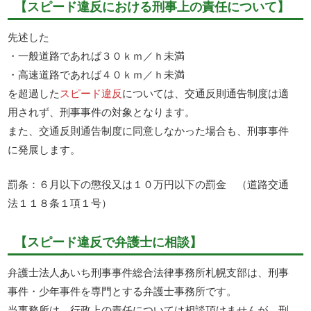
【スピード違反における刑事上の責任について】
先述した
・一般道路であれば３０ｋｍ／ｈ未満
・高速道路であれば４０ｋｍ／ｈ未満
を超過した
スピード違反
については、交通反則通告制度は適
用されず、刑事事件の対象となります。
また、交通反則通告制度に同意しなかった場合も、刑事事件
に発展します。
罰条：６月以下の懲役又は１０万円以下の罰金 （道路交通
法１１８条１項１号）
【スピード違反で弁護士に相談】
弁護士法人あいち刑事事件総合法律事務所札幌支部は、刑事
事件・少年事件を専門とする弁護士事務所です。
当事務所は、行政上の責任については相談頂けませんが、刑