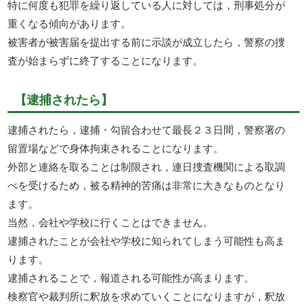
特に何度も犯罪を繰り返している人に対しては，刑事処分が
重くなる傾向があります。
被害者が被害届を提出する前に示談が成立したら，警察の捜
査が始まらずに終了することになります。
【逮捕されたら】
逮捕されたら，逮捕・勾留合わせて最長２３日間，警察署の
留置場などで身体拘束されることになります。
外部と連絡を取ることは制限され，連日捜査機関による取調
べを受けるため，被る精神的苦痛は非常に大きなものとなり
ます。
当然，会社や学校に行くことはできません。
逮捕されたことが会社や学校に知られてしまう可能性も高ま
ります。
逮捕されることで，報道される可能性が高まります。
検察官や裁判所に釈放を求めていくことになりますが，釈放