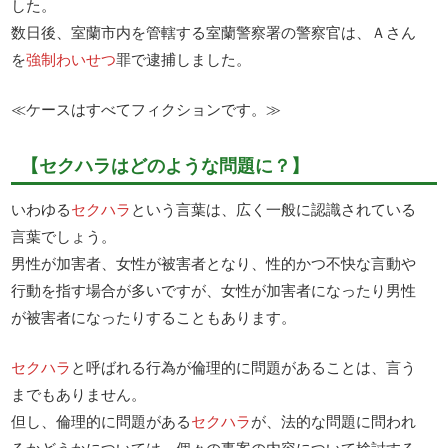
した。
数日後、室蘭市内を管轄する室蘭警察署の警察官は、Ａさん
を
強制わいせつ
罪で逮捕しました。
≪ケースはすべてフィクションです。≫
【セクハラはどのような問題に？】
いわゆる
セクハラ
という言葉は、広く一般に認識されている
言葉でしょう。
男性が加害者、女性が被害者となり、性的かつ不快な言動や
行動を指す場合が多いですが、女性が加害者になったり男性
が被害者になったりすることもあります。
セクハラ
と呼ばれる行為が倫理的に問題があることは、言う
までもありません。
但し、倫理的に問題がある
セクハラ
が、法的な問題に問われ
るかどうかについては、個々の事案の内容について検討する