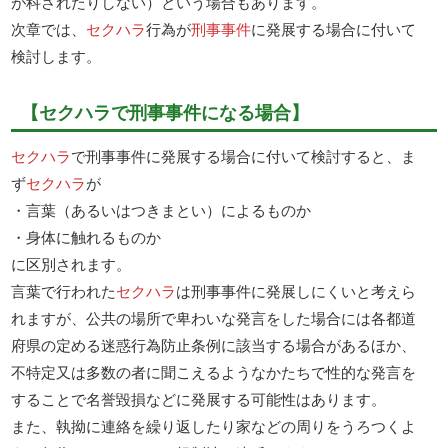
が科されたりしない）という場合もあります。
次章では、
セクハラ
行為が
刑事事件
に発展する場合に付いて
検討します。
【セクハラで刑事事件になる場合】
セクハラ
で刑事事件に発展する場合に付いて検討すると、ま
ず
セクハラ
が
・言葉（あるいはつきまとい）によるものか
・身体に触れるものか
に区別されます。
言葉で行われた
セクハラ
は刑事事件に発展しにくいと考えら
れますが、公共の場所で卑わいな発言をした場合には各都道
府県の定める迷惑行為防止条例に該当する場合があるほか、
不特定又は多数の者に聞こえるようなかたちで性的な発言を
することで名誉毀損などに発展する可能性はあります。
また、執拗に連絡を繰り返したり家などの周りをうろつくよ