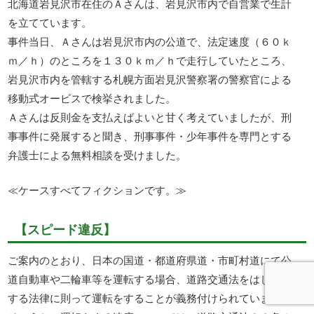
北海道岩見沢市在住のＡさんは、岩見沢市内で自営業で生計
を立てています。
事件当日、Ａさんは岩見沢市内の公道で、法定速度（６０ｋ
ｍ／ｈ）のところを１３０ｋｍ／ｈで走行していたところ、
岩見沢市内を管轄する札幌方面岩見沢警察署の警察官による
移動式オービスで検挙されました。
Ａさんは反則金を支払えばよいと甘く考えていましたが、刑
事事件に発展すると聞き、刑事事件・少年事件を専門とする
弁護士による無料相談を受けました。
≪ケースすべてフィクションです。≫
【スピード違反】
ご案内のとおり、日本の国道・都道府県道・市町村道にて公
道自動車や二輪車等を運転する場合、道路交通法をはじめと
する法律に則って運転をすることが義務付けられています。