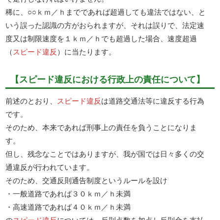
稀に、○○ｋｍ／ｈまでであれば超過しても違法ではない、と
いう誤った認識の方がおられますが、それは誤りで、法定速
度又は制限速度を１ｋｍ／ｈでも超過した場合、速度超過
（
スピード違反
）に当たります。
【スピード違反における行政上の責任について】
前述のとおり、
スピード違反
は道路交通法等に違反する行為
です。
そのため、本来であれば刑事上の責任を負うことになりま
す。
但し、残念なことではありますが、我が国では日々多くの交
通違反が行われています。
そのため、交通反則通告制度というルールを設け
・一般道路であれば３０ｋｍ／ｈ未満
・高速道路であれば４０ｋｍ／ｈ未満
の
スピード違反
については、反則点数を加点し反則金を支払