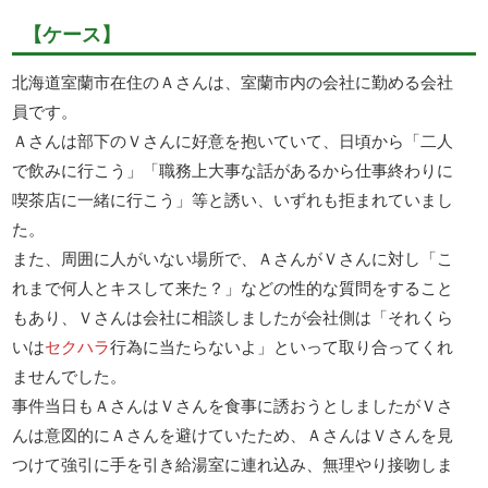
【ケース】
北海道室蘭市在住のＡさんは、室蘭市内の会社に勤める会社
員です。
Ａさんは部下のＶさんに好意を抱いていて、日頃から「二人
で飲みに行こう」「職務上大事な話があるから仕事終わりに
喫茶店に一緒に行こう」等と誘い、いずれも拒まれていまし
た。
また、周囲に人がいない場所で、ＡさんがＶさんに対し「こ
れまで何人とキスして来た？」などの性的な質問をすること
もあり、Ｖさんは会社に相談しましたが会社側は「それくら
いは
セクハラ
行為に当たらないよ」といって取り合ってくれ
ませんでした。
事件当日もＡさんはＶさんを食事に誘おうとしましたがＶさ
んは意図的にＡさんを避けていたため、ＡさんはＶさんを見
つけて強引に手を引き給湯室に連れ込み、無理やり接吻しま