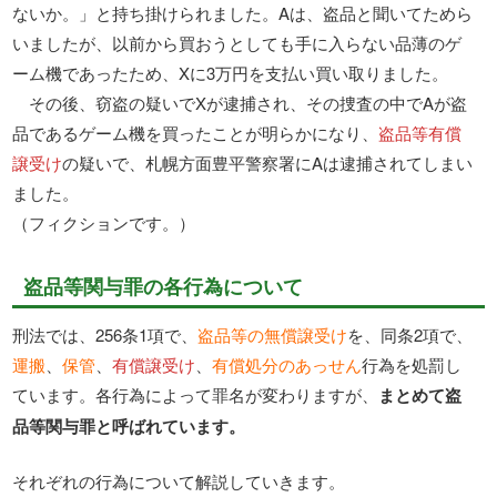
ないか。」と持ち掛けられました。Aは、盗品と聞いてためら
いましたが、以前から買おうとしても手に入らない品薄のゲ
ーム機であったため、Xに3万円を支払い買い取りました。
その後、窃盗の疑いでXが逮捕され、その捜査の中でAが盗
品であるゲーム機を買ったことが明らかになり、
盗品等有償
譲受け
の疑いで、札幌方面豊平警察署にAは逮捕されてしまい
ました。
（フィクションです。）
盗品等関与罪の各行為について
刑法では、256条1項で、
盗品等の無償譲受け
を、同条2項で、
運搬
、
保管
、
有償譲受け
、
有償処分のあっせん
行為を処罰し
ています。各行為によって罪名が変わりますが、
まとめて盗
品等関与罪と呼ばれています。
それぞれの行為について解説していきます。