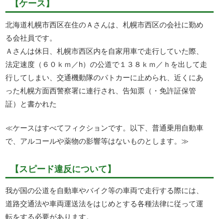
【ケース】
北海道札幌市西区在住のＡさんは、札幌市西区の会社に勤め
る会社員です。
Ａさんは休日、札幌市西区内を自家用車で走行していた際、
法定速度（６０ｋｍ／h）の公道で１３８ｋｍ／ｈを出して走
行してしまい、交通機動隊のパトカーに止められ、近くにあ
った札幌方面西警察署に連行され、告知票（・免許証保管
証）と書かれた
≪ケースはすべてフィクションです。以下、普通乗用自動車
で、アルコールや薬物の影響等はないものとします。≫
【スピード違反について】
我が国の公道を自動車やバイク等の車両で走行する際には、
道路交通法や車両運送法をはじめとする各種法律に従って運
転をする必要があります。