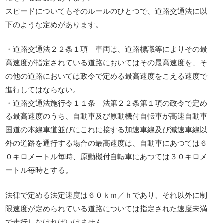
スピードについてもそのルールのひとつで、道路交通法に以
下のような定めがあります。
・道路交通法２２条１項 車両は、道路標識等によりその最
高速度が指定されている道路においてはその最高速度を、そ
の他の道路においては政令で定める最高速度をこえる速度で
進行してはならない。
・道路交通法施行令１１条 法第２２条第１項の政令で定め
る最高速度のうち、自動車及び原動機付自転車が高速自動車
国道の本線車道並びにこれに接する加速車線及び減速車線以
外の道路を通行する場合の最高速度は、自動車にあつては６
０キロメートル毎時、原動機付自転車にあつては３０キロメ
ートル毎時とする。
法律で定める法定速度は６０ｋｍ／ｈであり、それ以外に制
限速度が定められている道路については指定された速度未満
で走行しなければいけません。