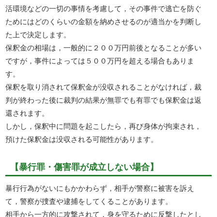
活環境などの一切の事情を考慮して，その事件で逃亡を防ぐ
ためにはどのくらいの金額を納めさせるのが適当かを判断し
た上で決定します。
保釈金の相場は，一般的に２００万円前後となることが多い
ですが，事件によっては５００万円を超える場合もありま
す。
保釈を取り消されて保釈金が没収されることがなければ，裁
判が終わった後に裁判の結果が無罪でも有罪でも保釈金は返
還されます。
しかし，保釈中に問題を起こしたら，再び身体が拘束され，
預けた保釈金は没収される可能性があります。
【暴行罪・傷害罪が成立しない場合】
暴行行為がないにもかかわらず，相手が警察に被害を訴え
て，警察が捜査や逮捕をしてくることがあります。
相手から一方的に攻撃されて，身を守るために反撃したとし