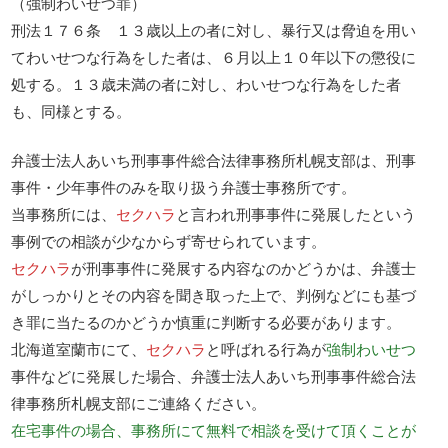
（強制わいせつ罪）
刑法１７６条 １３歳以上の者に対し、暴行又は脅迫を用い
てわいせつな行為をした者は、６月以上１０年以下の懲役に
処する。１３歳未満の者に対し、わいせつな行為をした者
も、同様とする。
弁護士法人あいち刑事事件総合法律事務所札幌支部は、刑事
事件・少年事件のみを取り扱う弁護士事務所です。
当事務所には、
セクハラ
と言われ刑事事件に発展したという
事例での相談が少なからず寄せられています。
セクハラ
が刑事事件に発展する内容なのかどうかは、弁護士
がしっかりとその内容を聞き取った上で、判例などにも基づ
き罪に当たるのかどうか慎重に判断する必要があります。
北海道室蘭市にて、
セクハラ
と呼ばれる行為が
強制わいせつ
事件などに発展した場合、弁護士法人あいち刑事事件総合法
律事務所札幌支部にご連絡ください。
在宅事件の場合、事務所にて無料で相談を受けて頂くことが