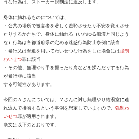
うな行為は、ストーカー規制法に違反します。
身体に触れるものについては、
・公共の場所で被害者を著しく羞恥させたり不安を覚えさせ
たりするかたちで、身体に触れる（いわゆる痴漢と同じよう
な）行為は各都道府県の定める迷惑行為防止条例に該当
・暴行又は脅迫を用いてわいせつな行為をした場合には
強制
わいせつ
罪に該当
・その他、無理やり手を握ったり肩などを揉んだりする行為
が暴行罪に該当
する可能性があります。
今回のＡさんについては、Ｖさんに対し無理やり給湯室に連
れ込んで接吻するという事例を想定していますので、
強制わ
いせつ
罪が適用されます。
条文は以下のとおりです。