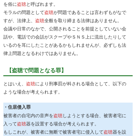
を俗に
盗聴
と呼ばれます。
モラルの問題として
盗聴
が問題であることは言わずもがなで
すが、法律上、
盗聴
全般を取り締まる法律はありません。
会議や日常のなかで、公開されることを前提としていない会
話や、電話での会話がスクープやＳＮＳ上に流出したりして
いるのを耳にしたことがあるかもしれませんが、必ずしも法
律上問題となるわけではありません。
【盗聴で問題となる罪】
とはいえ、
盗聴
により刑事罰が科される場合として、以下の
ような場合が考えられます。
・住居侵入罪
被害者の自宅内の音声を
盗聴
しようとする場合、被害者宅に
入って
盗聴
器を設置する場合が考えられます。
もしこれが、被害者に無断で被害者宅に侵入して
盗聴
器を設