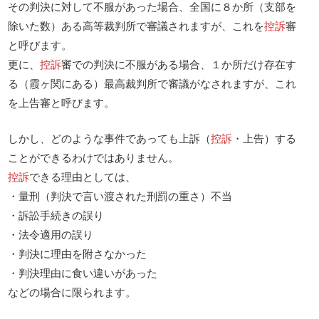
その判決に対して不服があった場合、全国に８か所（支部を
除いた数）ある高等裁判所で審議されますが、これを
控訴
審
と呼びます。
更に、
控訴
審での判決に不服がある場合、１か所だけ存在す
る（霞ヶ関にある）最高裁判所で審議がなされますが、これ
を上告審と呼びます。
しかし、どのような事件であっても上訴（
控訴
・上告）する
ことができるわけではありません。
控訴
できる理由としては、
・量刑（判決で言い渡された刑罰の重さ）不当
・訴訟手続きの誤り
・法令適用の誤り
・判決に理由を附さなかった
・判決理由に食い違いがあった
などの場合に限られます。