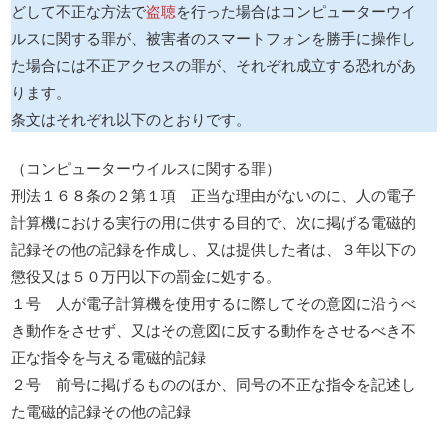
どして不正な方法で
盗聴
を行った場合はコンピューターウイ
ルスに関する罪が、被害者のスマートフォンを勝手に操作し
た場合には不正アクセスの罪が、それぞれ成立する恐れがあ
ります。
条文はそれぞれ以下のとおりです。
（コンピューターウイルスに関する罪）
刑法１６８条の２第１項 正当な理由がないのに、人の電子
計算機における実行の用に供する目的で、次に掲げる電磁的
記録その他の記録を作成し、又は提供した者は、３年以下の
懲役又は５０万円以下の罰金に処する。
１号 人が電子計算機を使用するに際してその意図に沿うべ
き動作をさせず、又はその意図に反する動作をさせるべき不
正な指令を与える電磁的記録
２号 前号に掲げるもののほか、同号の不正な指令を記述し
た電磁的記録その他の記録