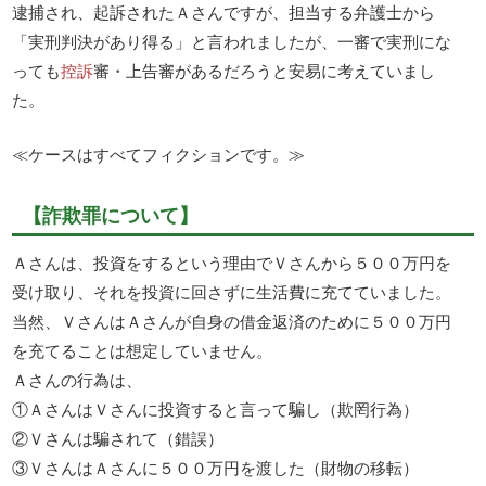
逮捕され、起訴されたＡさんですが、担当する弁護士から
「実刑判決があり得る」と言われましたが、一審で実刑にな
っても
控訴
審・上告審があるだろうと安易に考えていまし
た。
≪ケースはすべてフィクションです。≫
【詐欺罪について】
Ａさんは、投資をするという理由でＶさんから５００万円を
受け取り、それを投資に回さずに生活費に充てていました。
当然、ＶさんはＡさんが自身の借金返済のために５００万円
を充てることは想定していません。
Ａさんの行為は、
①ＡさんはＶさんに投資すると言って騙し（欺罔行為）
②Ｖさんは騙されて（錯誤）
③ＶさんはＡさんに５００万円を渡した（財物の移転）