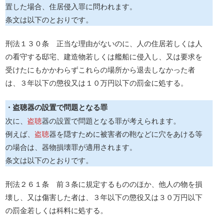
置した場合、住居侵入罪に問われます。
条文は以下のとおりです。
刑法１３０条 正当な理由がないのに、人の住居若しくは人
の看守する邸宅、建造物若しくは艦船に侵入し、又は要求を
受けたにもかかわらずこれらの場所から退去しなかった者
は、３年以下の懲役又は１０万円以下の罰金に処する。
・盗聴器の設置で問題となる罪
次に、
盗聴
器の設置で問題となる罪が考えられます。
例えば、
盗聴
器を隠すために被害者の鞄などに穴をあける等
の場合は、器物損壊罪が適用されます。
条文は以下のとおりです。
刑法２６１条 前３条に規定するもののほか、他人の物を損
壊し、又は傷害した者は、３年以下の懲役又は３０万円以下
の罰金若しくは科料に処する。