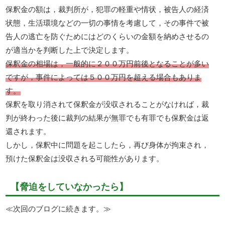
保釈金の額は，裁判所が，犯罪の軽重や情状，被告人の経済
状態，生活環境などの一切の事情を考慮して，その事件で被
告人の逃亡を防ぐためにはどのくらいの金額を納めさせるの
が適当かを判断した上で決定します。
保釈金の相場は，一般的に２００万円前後となることが多い
ですが，事件によっては５００万円を超える場合もありま
す。
保釈を取り消されて保釈金が没収されることがなければ，裁
判が終わった後に裁判の結果が無罪でも有罪でも保釈金は返
還されます。
しかし，保釈中に問題を起こしたら，再び身体が拘束され，
預けた保釈金は没収される可能性があります。
【脅迫をしていなかったら】
≪次回のブログに続きます。≫