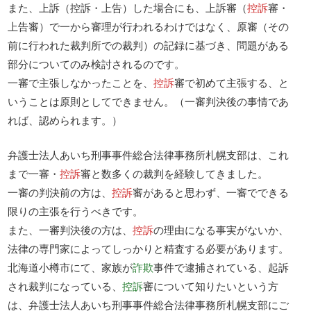
また、上訴（控訴・上告）した場合にも、上訴審（
控訴
審・
上告審）で一から審理が行われるわけではなく、原審（その
前に行われた裁判所での裁判）の記録に基づき、問題がある
部分についてのみ検討されるのです。
一審で主張しなかったことを、
控訴
審で初めて主張する、と
いうことは原則としてできません。（一審判決後の事情であ
れば、認められます。）
弁護士法人あいち刑事事件総合法律事務所札幌支部は、これ
まで一審・
控訴
審と数多くの裁判を経験してきました。
一審の判決前の方は、
控訴
審があると思わず、一審でできる
限りの主張を行うべきです。
また、一審判決後の方は、
控訴
の理由になる事実がないか、
法律の専門家によってしっかりと精査する必要があります。
北海道小樽市にて、家族が
詐欺
事件で逮捕されている、起訴
され裁判になっている、
控訴
審について知りたいという方
は、弁護士法人あいち刑事事件総合法律事務所札幌支部にご