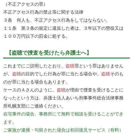
（不正アクセスの罪）
不正アクセス行為の禁止等に関する法律
３条 何人も、不正アクセス行為をしてはならない。
１１条 第３条の規定に違反した者は、３年以下の懲役又は
１００万円以下の罰金に処する。
【盗聴で捜査を受けたら弁護士へ】
これまでにご説明したとおり、
盗聴
罪という罪はありません
が、
盗聴
の目的でした行為が罪に当たる場合や、
盗聴
そのも
のが罪に当たる場合もあります。
ケースのＡさんのように、
盗聴
が理由で捜査を受けることに
なったという方は、弁護士法人あいち刑事事件総合法律事務
所札幌支部にご連絡ください。
在宅事件の場合、事務所にて無料で相談を受けることができ
ます。
ご家族が逮捕・勾留された場合は初回接見サービス（有料）