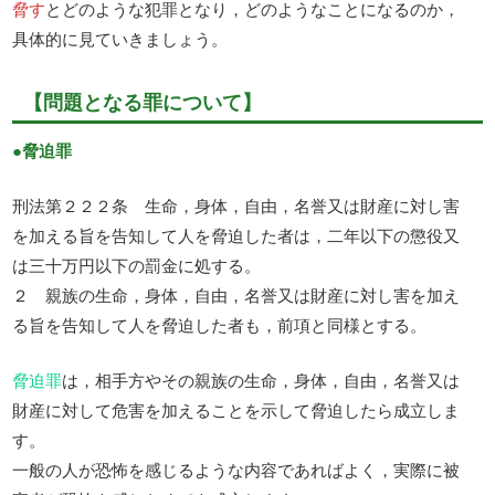
脅す
とどのような犯罪となり，どのようなことになるのか，
具体的に見ていきましょう。
【問題となる罪について】
●脅迫罪
刑法第２２２条 生命，身体，自由，名誉又は財産に対し害
を加える旨を告知して人を脅迫した者は，二年以下の懲役又
は三十万円以下の罰金に処する。
２ 親族の生命，身体，自由，名誉又は財産に対し害を加え
る旨を告知して人を脅迫した者も，前項と同様とする。
脅迫罪
は，相手方やその親族の生命，身体，自由，名誉又は
財産に対して危害を加えることを示して脅迫したら成立しま
す。
一般の人が恐怖を感じるような内容であればよく，実際に被