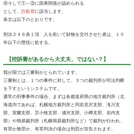
④そして①～③に因果関係が認められる
として、
詐欺罪
に該当します。
条文は以下のとおりです。
刑法２４６条１項 人を欺いて財物を交付させた者は、１０
年以下の懲役に処する。
【控訴審があるから大丈夫、ではない？】
我が国では三審制がとられています。
三審制とは、１つの事件に対して、３つの裁判所が司法判断
を下すというシステムです。
通常の刑事事件の場合、まずは各都道府県の地方裁判所（北
海道内であれば、札幌地方裁判所と同岩見沢支部、滝川支
部、室蘭支部、苫小牧支部、浦河支部、小樽支部、岩内支
部）や簡易裁判所（札幌簡易裁判所など）で裁判が行われ、
有罪か無罪か、有罪判決の場合は刑罰が宣告されます。