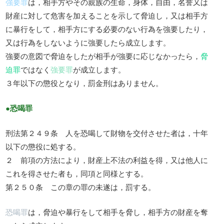
強要罪
は，相手方やその親族の生命，身体，自由，名誉又は
財産に対して危害を加えることを示して脅迫し，又は相手方
に暴行をして，相手方にする必要のない行為を強要したり，
又は行為をしないように強要したら成立します。
強要の意図で脅迫をしたが相手が強要に応じなかったら，
脅
迫罪
ではなく
強要罪
が成立します。
３年以下の懲役となり，罰金刑はありません。
●恐喝罪
刑法第２４９条 人を恐喝して財物を交付させた者は，十年
以下の懲役に処する。
２ 前項の方法により，財産上不法の利益を得，又は他人に
これを得させた者も，同項と同様とする。
第２５０条 この章の罪の未遂は，罰する。
恐喝罪
は，脅迫や暴行をして相手を脅し，相手方の財産を奪