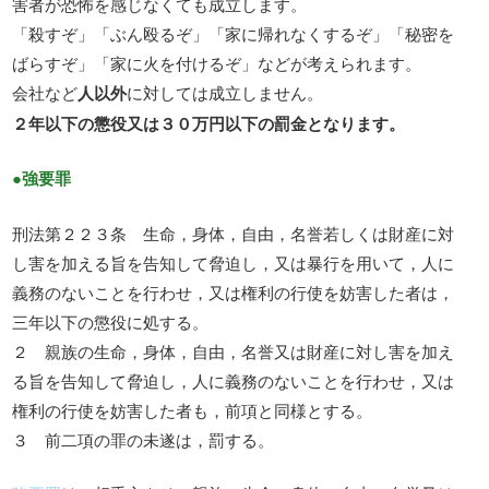
害者が恐怖を感じなくても成立します。
「殺すぞ」「ぶん殴るぞ」「家に帰れなくするぞ」「秘密を
ばらすぞ」「家に火を付けるぞ」などが考えられます。
会社など
人以外
に対しては成立しません。
２年以下の懲役又は３０万円以下の罰金となります。
●強要罪
刑法第２２３条 生命，身体，自由，名誉若しくは財産に対
し害を加える旨を告知して脅迫し，又は暴行を用いて，人に
義務のないことを行わせ，又は権利の行使を妨害した者は，
三年以下の懲役に処する。
２ 親族の生命，身体，自由，名誉又は財産に対し害を加え
る旨を告知して脅迫し，人に義務のないことを行わせ，又は
権利の行使を妨害した者も，前項と同様とする。
３ 前二項の罪の未遂は，罰する。