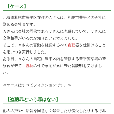
【ケース】
北海道札幌市豊平区在住のＡさんは、札幌市豊平区の会社に
勤める会社員です。
Ａさんは会社の同僚であるＶさんに恋慕していて、Ｖさんに
交際相手がいるのか知りたいと考えました。
そこで、Ｖさんの言動を確認するべく
盗聴
器を仕掛けること
を思いつき実行しました。
ある日、Ａさんの自宅に豊平区内を管轄する豊平警察署の警
察官が来て、
盗聴
の件で家宅捜索に来た旨説明を受けまし
た。
≪ケースはすべてフィクションです。≫
【盗聴罪という罪はない】
他人の声や生活音を同意なく録音したり傍受したりする行為