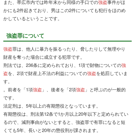
また、帯広市内では昨年末から同様の手口での
強盗
事件がほ
かにも2件起きており、男はこの2件についても犯行をほのめ
かしているということです。
強盗罪について
強盗
罪は、他人に暴力を振るったり、脅したりして無理やり
財産を奪った場合に成立する犯罪です。
刑法では、236条に定められており、1項で財物についての
強
盗
を、2項で財産上不法の利益についての
強盗
を処罰していま
す。
。前者を「1項
強盗
」、後者を「2項
強盗
」と呼ぶのが一般的
です。
法定刑は、5年以上の有期懲役となっています。
有期懲役は、刑法第12条で1か月以上20年以下と定められてい
るので、減刑事由がないとすると、強盗罪で有罪になると短
くても5年、長いと20年の懲役刑が課されます。