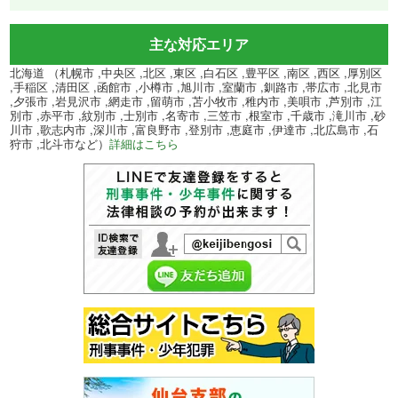
主な対応エリア
北海道 （札幌市 ,中央区 ,北区 ,東区 ,白石区 ,豊平区 ,南区 ,西区 ,厚別区
,手稲区 ,清田区 ,函館市 ,小樽市 ,旭川市 ,室蘭市 ,釧路市 ,帯広市 ,北見市
,夕張市 ,岩見沢市 ,網走市 ,留萌市 ,苫小牧市 ,稚内市 ,美唄市 ,芦別市 ,江
別市 ,赤平市 ,紋別市 ,士別市 ,名寄市 ,三笠市 ,根室市 ,千歳市 ,滝川市 ,砂
川市 ,歌志内市 ,深川市 ,富良野市 ,登別市 ,恵庭市 ,伊達市 ,北広島市 ,石
狩市 ,北斗市など）
詳細はこちら