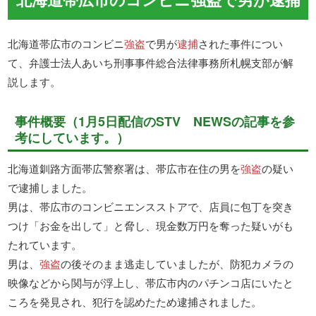
北海道帯広市のコンビニ
強盗
で男が
逮捕
された事件につい
て、弁護士法人あいち刑事事件総合法律事務所札幌支部が解
説します。
事件概要（1月5日配信のSTV NEWSの記事を参
考にしています。）
北海道釧路方面帯広警察署は、帯広市在住の男を
強盗
の疑い
で逮捕しました。
男は、帯広市のコンビニエンスストアで、店員に包丁を突き
つけ「お金を出して」と脅し、現金数万円を奪った疑いがも
たれています。
男は、
強盗
の後そのまま逃走していましたが、防犯カメラの
映像などから関与が浮上し、帯広市内のパチンコ店にいたと
ころを発見され、犯行を認めたため逮捕されました。