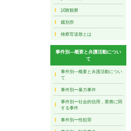
試験観察
鑑別所
検察官送致とは
事件別―概要と弁護活動につい
て
事件別―概要と弁護活動につい
て
事件別ー暴力事件
事件別ー社会的信用，業務に関
する事件
事件別ー性犯罪