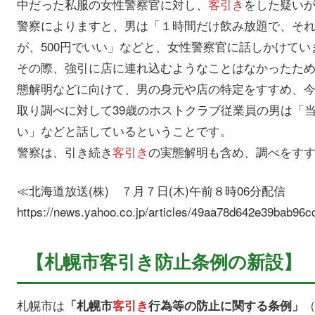
中だった私服の女性警察官に対し、
客引き
をした疑い
警察によりますと、男は「１時間だけ飲み放題で、それ以
が、500円でいい」などと、女性警察官に話しかけてい
その際、強引に店に連れ込むようなことはなかったた
態解明などに向けて、男の身元や店の特定をすすめ、
取り調べに対して39歳のホストクラブ従業員の男は「
い」などと話しているということです。
警察は、引き続き
客引き
の実態解明も含め、調べをす
≪北海道放送(株) ７月７日(木)午前８時06分配信
https://news.yahoo.co.jp/articles/49aa78d642e39bab96
【札幌市客引き防止条例の新設】
札幌市は
「札幌市
客引き
行為等の防止に関する条例」