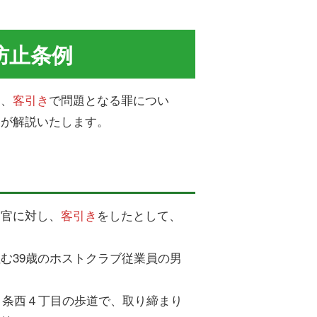
防止条例
に、
客引き
で問題となる罪につい
部が解説いたします。
察官に対し、
客引き
をしたとして、
む39歳のホストクラブ従業員の男
６条西４丁目の歩道で、取り締まり