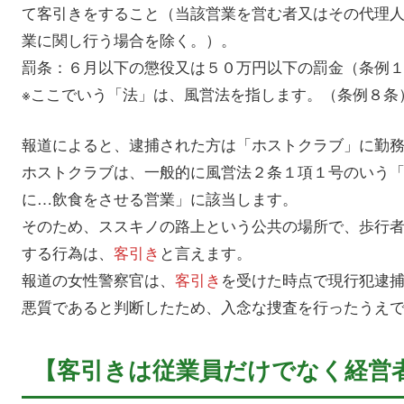
て客引きをすること（当該営業を営む者又はその代理
業に関し行う場合を除く。）。
罰条：６月以下の懲役又は５０万円以下の罰金（条例
※ここでいう「法」は、風営法を指します。（条例８条
報道によると、逮捕された方は「ホストクラブ」に勤
ホストクラブは、一般的に風営法２条１項１号のいう
に…飲食をさせる営業」に該当します。
そのため、ススキノの路上という公共の場所で、歩行
する行為は、
客引き
と言えます。
報道の女性警察官は、
客引き
を受けた時点で現行犯逮
悪質であると判断したため、入念な捜査を行ったうえ
【客引きは従業員だけでなく経営