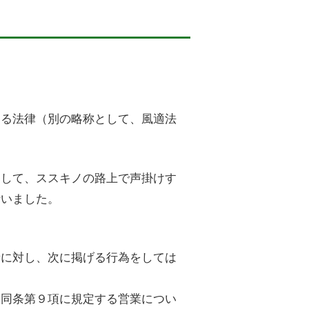
する法律（別の略称として、風適法
として、ススキノの路上で声掛けす
行いました。
者に対し、次に掲げる行為をしては
は同条第９項に規定する営業につい