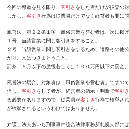
今回の報道を見る限り、
客引き
をした者だけが捜査の
しかし、
客引き
行為は従業員だけでなく経営者も罪に
風営法 第２２条１項 風俗営業を営む者は、次に掲
１号 当該営業に関し客引きをすること。
２号 当該営業に関し客引きをするため、道路その他
がり、又はつきまとうこと。
罰条：６月以下の懲役若しくは１００万円以下の罰金
風営法の場合、対象者は「風俗営業を営む者」ですの
但し、
客引き
をして者が、経営者の指示・判断で
客引
る必要がありますので、従業員が
客引き
行為で検挙さ
が検挙されるというわけではありません。
弁護士法人あいち刑事事件総合法律事務所札幌支部に