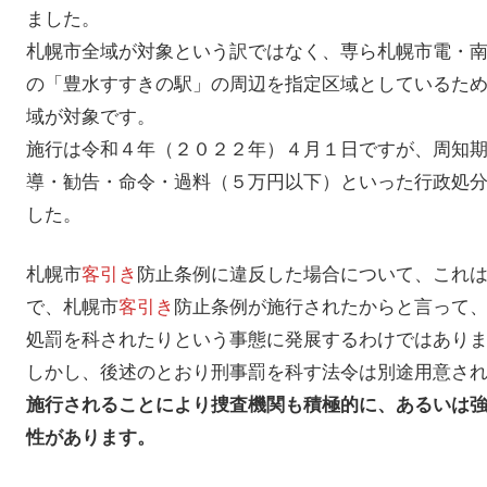
ました。
札幌市全域が対象という訳ではなく、専ら札幌市電・
の「豊水すすきの駅」の周辺を指定区域としているた
域が対象です。
施行は令和４年（２０２２年）４月１日ですが、周知
導・勧告・命令・過料（５万円以下）といった行政処
した。
札幌市
客引き
防止条例に違反した場合について、これ
で、札幌市
客引き
防止条例が施行されたからと言って
処罰を科されたりという事態に発展するわけではあり
しかし、後述のとおり刑事罰を科す法令は別途用意さ
施行されることにより捜査機関も積極的に、あるいは
性があります。