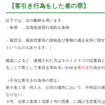
【客引き行為をした者の罪】
以下では、次の略称を用います。
・条例 …北海道迷惑行為防止条例
・風営法…風俗営業等の規制及び業務の適正化等に関
というものもあります。）
報道によると、逮捕された方はホストクラブの従業員
ることで客として来店を求めるいわゆる
客引き
行為を
（不当な客引き行為等の禁止）
第９条１項 何人も、公共の場所において、不特定の
ならない。
３号 法第２条第１項第１号の営業…に掲げる営業又