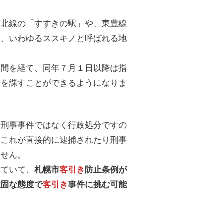
南北線の「すすきの駅」や、東豊線
め、いわゆるススキノと呼ばれる地
期間を経て、同年７月１日以降は指
分を課すことができるようになりま
は刑事事件ではなく行政処分ですの
、これが直接的に逮捕されたり刑事
ません。
れていて、
札幌市
客引き
防止条例が
強固な態度で
客引き
事件に挑む可能