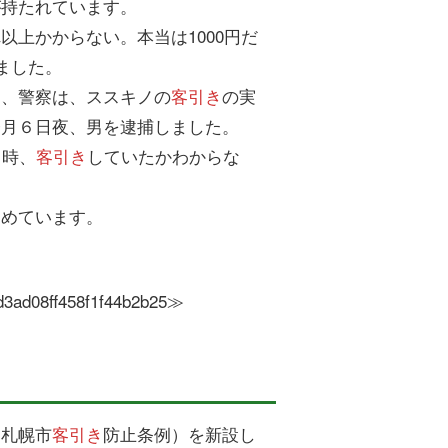
が持たれています。
上かからない。本当は1000円だ
ました。
め、警察は、ススキノの
客引き
の実
今月６日夜、男を逮捕しました。
当時、
客引き
していたかわからな
すめています。
cd3ad08ff458f1f44b2b25≫
（札幌市
客引き
防止条例）を新設し