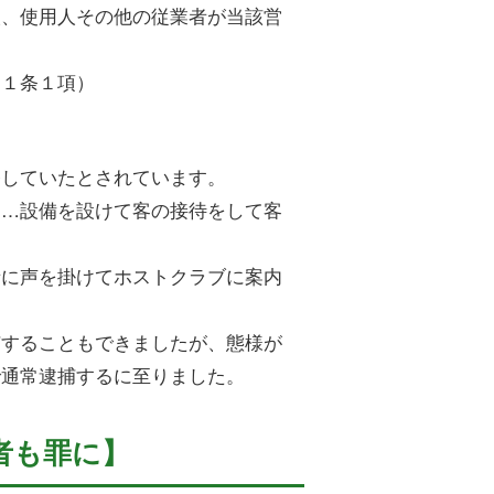
人、使用人その他の従業者が当該営
１１条１項）
）
務していたとされています。
「…設備を設けて客の接待をして客
者に声を掛けてホストクラブに案内
捕することもできましたが、態様が
で通常逮捕するに至りました。
者も罪に】