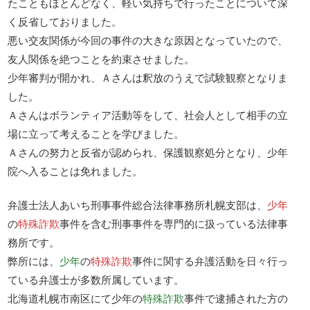
たこともほとんどなく、軽い気持ちで行ったことについて深
く反省しておりました。
悪い交友関係が今回の事件の大きな原因となっていたので、
友人関係を絶つことを約束させました。
少年審判が開かれ、Ａさんは釈放のうえで試験観察となりま
した。
Ａさんはボランティア活動等をして、社会人として相手の立
場に立って考えることを学びました。
Ａさんの努力と反省が認められ、保護観察処分となり、少年
院へ入ることは免れました。
弁護士法人あいち刑事事件総合法律事務所札幌支部は、
少年
の
特殊詐欺
事件を含む刑事事件を専門的に扱っている法律事
務所です。
弊所には、
少年
の
特殊詐欺
事件に関する弁護活動を日々行っ
ている弁護士が多数所属しています。
北海道札幌市南区にて少年の
特殊詐欺
事件で逮捕された方の