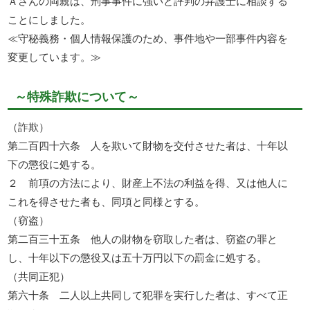
Ａさんの両親は、刑事事件に強いと評判の弁護士に相談する
ことにしました。
≪守秘義務・個人情報保護のため、事件地や一部事件内容を
変更しています。≫
～特殊詐欺について～
（詐欺）
第二百四十六条 人を欺いて財物を交付させた者は、十年以
下の懲役に処する。
２ 前項の方法により、財産上不法の利益を得、又は他人に
これを得させた者も、同項と同様とする。
（窃盗）
第二百三十五条 他人の財物を窃取した者は、窃盗の罪と
し、十年以下の懲役又は五十万円以下の罰金に処する。
（共同正犯）
第六十条 二人以上共同して犯罪を実行した者は、すべて正