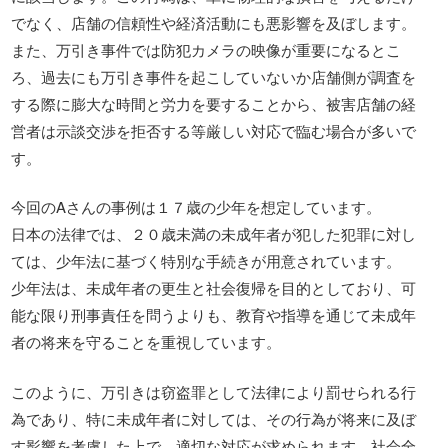
でなく、店舗の信頼性や経済活動にも悪影響を及ぼします。
また、万引き事件では防犯カメラの映像が重要になるとこ
ろ、過去にも万引き事件を起こしていないか店舗側が調査を
する際に膨大な時間と労力を要することから、被害店舗の経
営者は示談交渉を拒否する等厳しい対応で臨む場合が多いで
す。
今回のAさんの事例は１７歳の少年を想定しています。
日本の法律では、２０歳未満の未成年者が犯した犯罪に対し
ては、少年法に基づく特別な手続きが用意されています。
少年法は、未成年者の更生と社会復帰を目的としており、可
能な限り刑事責任を問うよりも、教育や指導を通じて未成年
者の将来を守ることを重視しています。
このように、万引きは窃盗罪として法律により罰せられる行
為であり、特に未成年者に対しては、その行為が将来に及ぼ
す影響を考慮した上で、適切な対応が求められます。社会全