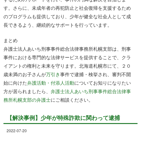
す。さらに、未成年者の再犯防止と社会復帰を支援するため
のプログラムも提供しており、少年が健全な社会人として成
長できるよう、継続的なサポートを行っています。
まとめ
弁護士法人あいち刑事事件総合法律事務所札幌支部は、刑事
事件における専門的な法律サービスを提供することで、クラ
イアントの権利と未来を守ります。北海道札幌市にて、２０
歳未満のお子さんが
万引き
事件で逮捕・検挙され、審判不開
始に向けた
弁護活動・付添人活動
についてお知りになりたい
方が居られましたら、
弁護士法人あいち刑事事件総合法律事
務所札幌支部の弁護士
にご相談ください。
【解決事例】少年が特殊詐欺に関わって逮捕
2022-07-20