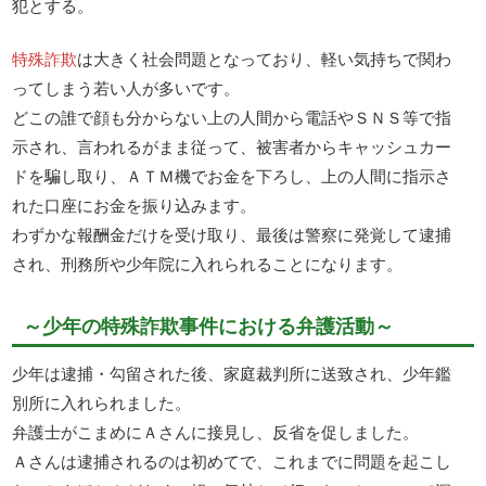
犯とする。
特殊詐欺
は大きく社会問題となっており、軽い気持ちで関わ
ってしまう若い人が多いです。
どこの誰で顔も分からない上の人間から電話やＳＮＳ等で指
示され、言われるがまま従って、被害者からキャッシュカー
ドを騙し取り、ＡＴＭ機でお金を下ろし、上の人間に指示さ
れた口座にお金を振り込みます。
わずかな報酬金だけを受け取り、最後は警察に発覚して逮捕
され、刑務所や少年院に入れられることになります。
～少年の特殊詐欺事件における弁護活動～
少年は逮捕・勾留された後、家庭裁判所に送致され、少年鑑
別所に入れられました。
弁護士がこまめにＡさんに接見し、反省を促しました。
Ａさんは逮捕されるのは初めてで、これまでに問題を起こし