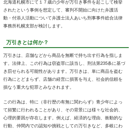
北海道札幌市にて１７歳の少年が万引き事件を起こして検挙
されたという事例を想定して、審判不開始に向けた弁護活
動・付添人活動について弁護士法人あいち刑事事件総合法律
事務所札幌支部が検討します。
万引きとは何か？
万引きは、店舗などから商品を無断で持ち出す行為を指しま
す。法律上、この行為は窃盗罪に該当し、刑法第235条に基づ
き罰せられる可能性があります。万引きは、単に商品を盗む
行為にとどまらず、店舗の経営に損害を与え、社会的信頼を
損なう重大な犯罪とみなされます。
この行為は、特に（非行歴の有無に関わらず）青少年によっ
て頻繁に行われることがあり、その背景には様々な社会的、
心理的要因が存在します。例えば、経済的な理由、衝動的な
行動、仲間内での認知や挑戦としての万引きなど、多岐にわ