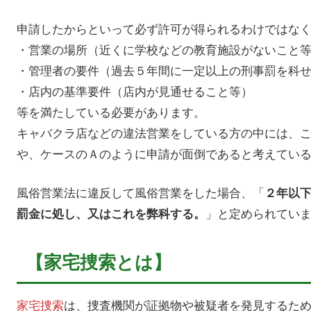
申請したからといって必ず許可が得られるわけではな
・営業の場所（近くに学校などの教育施設がないこと
・管理者の要件（過去５年間に一定以上の刑事罰を科
・店内の基準要件（店内が見通せること等）
等を満たしている必要があります。
キャバクラ店などの違法営業をしている方の中には、
や、ケースのＡのように申請が面倒であると考えてい
風俗営業法に違反して風俗営業をした場合、「
２年以
」と定められてい
罰金に処し、又はこれを弊科する。
【家宅捜索とは】
家宅捜索
は、捜査機関が証拠物や被疑者を発見するた