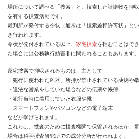
場所について調べる「捜索」と、捜索した証拠物を押
を有する捜査活動です。
裁判所が発付する令状（通常は「捜索差押許可状」と
き行われます。
令状が発付されている以上、
家宅捜索
を拒むことはで
た場合には公務執行妨害罪に問われることもあります
家宅捜索で押収されるものは、主として
・犯行に使われた凶器、所持が禁止されている薬物や
・違法な営業をしていた場合などの伝票や帳簿
・犯行当時に着用していた衣服や靴
・スマートフォンやパソコンなどの電子端末
などが挙げられます。
これらは、捜査のために捜査機関で保管されるほか、
場合は科学捜査研究所での成分分析が行われます。