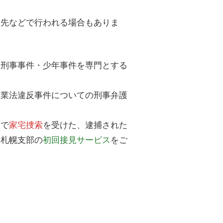
務先などで行われる場合もありま
、刑事事件・少年事件を専門とする
営業法違反事件についての刑事弁護
業
で
家宅捜索
を受けた、逮捕された
所札幌支部の
初回接見サービス
をご