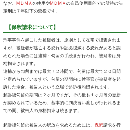
なお、
МＤМＡ
の使用や
МＤМＡ
の自己使用目的での所持の法
定刑は７年以下の懲役です。
【保釈請求について】
刑事事件を起こした被疑者は、原則として在宅で捜査されま
すが、被疑者が逃亡する恐れや証拠隠滅する恐れがあると認
められた場合には逮捕・勾留の手続きが行われ、被疑者は身
柄拘束されます。
逮捕から勾留までは最大７２時間で、勾留は最大で２０日間
と定められていますが、勾留の期間内に検察官が被疑者を起
訴した場合、被告人という立場で起訴後勾留されます。
起訴後勾留の期間は２ヶ月ですが、その後も１ヶ月毎の更新
が認められているため、基本的に判決言い渡しが行われるま
での間、被告人の身柄拘束は続きます。
起訴後勾留の被告人の釈放を求めるためには、
保釈
請求を行