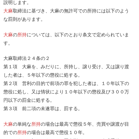
説明します。
大麻
取締法に基づき、大麻の無許可での所持には以下のよう
な罰則があります。
大麻
の
所持
については、以下のとおり条文で定められていま
す。
大麻取締法２４条の２
第１項 大麻を、みだりに、所持し、譲り受け、又は譲り渡
した者は、５年以下の懲役に処する。
第２項 営利の目的で前項の罪を犯した者は、１０年以下の
懲役に処し、又は情状により１０年以下の懲役及び３００万
円以下の罰金に処する。
第３項 前二項の未遂罪は、罰する。
大麻
の単純な
所持
の場合は最高で懲役５年、売買や譲渡が目
的での
所持
の場合は最高で懲役１０年。