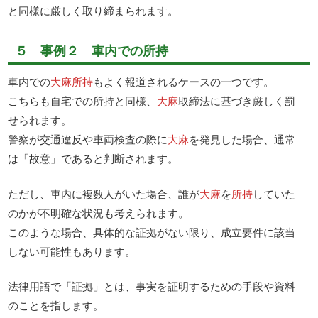
と同様に厳しく取り締まられます。
５ 事例２ 車内での所持
車内での
大麻所持
もよく報道されるケースの一つです。
こちらも自宅での所持と同様、
大麻
取締法に基づき厳しく罰
せられます。
警察が交通違反や車両検査の際に
大麻
を発見した場合、通常
は「故意」であると判断されます。
ただし、車内に複数人がいた場合、誰が
大麻
を
所持
していた
のかが不明確な状況も考えられます。
このような場合、具体的な証拠がない限り、成立要件に該当
しない可能性もあります。
法律用語で「証拠」とは、事実を証明するための手段や資料
のことを指します。