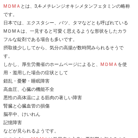
МＤМＡ
とは、3,4-メチレンジオキシメタンフェタミンの略称
です。
日本では、エクスタシー、バツ、タマなどとも呼ばれている
МＤМＡは、一見すると可愛く思えるような形状をしたカラ
フルな錠剤である場合も多いです。
摂取後少ししてから、気分の高揚が数時間みられるそうで
す。
しかし、厚生労働省のホームページによると、
МＤМＡ
を使
用・濫用した場合の症状として
錯乱・憂鬱・睡眠障害
高血圧、心臓の機能不全
悪性の高体温による筋肉の著しい障害
腎臓と心臓血管の損傷
脳卒中、けいれん
記憶障害
などが見られるようです。