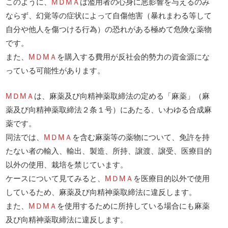
このように、
МＤМＡ
は濫用者の心身に悪影響を与えるのみ
ならず、幻覚等の症状によって自傷他害（暴れまわる等して
自分や他人を傷つける行為）の恐れがある極めて危険な薬物
です。
また、
МＤМＡ
を購入する費用が反社会的勢力の資金源にな
っている可能性があります。
МＤМＡ
は、麻薬及び向精神薬取締法の定める「麻薬」（麻
薬及び向精神薬取締法２条１号）にあたる、いわゆる合成麻
薬です。
同法では、
МＤМＡ
を含む麻薬等の薬物について、免許を持
たない者の輸入、輸出、製造、所持、譲渡、譲受、医療目的
以外の使用、栽培を禁じています。
ケースについて見てみると、
МＤМＡ
を医療目的以外で使用
しているため、麻薬及び向精神薬取締法に違反します。
また、
МＤМＡ
を使用するために所持している場合にも麻薬
及び向精神薬取締法に違反します。