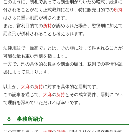
このように、初犯であっても罰金刑がないため略式手続きに
付されることがなく正式裁判になり、特に販売目的での
所持
はさらに重い刑罰が科されます。
また、営利目的での
所持
が認められた場合、懲役刑に加えて
罰金刑が併科されることも考えられます。
法律用語で「最高で」とは、その罪に対して科されることが
可能な最も重い刑罰を指します。
一方で、刑の具体的な長さや罰金の額は、裁判での事情や証
拠によって決まります。
以上が、
大麻
の
所持
に対する具体的な罰則です。
この記事を通じて、
大麻
の
所持
とその成立要件、罰則につい
て理解を深めていただければ幸いです。
８ 事務所紹介
この記事を通じて、
大麻
の
所持
に関する法的な成立要件や罰