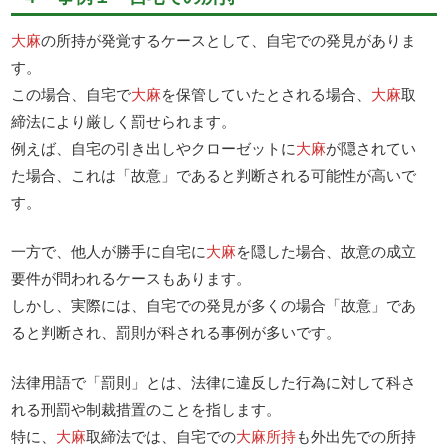
大麻
の所持が発覚するケースとして、自宅での発見がありま
す。
この場合、自宅で
大麻
を保管していたとされる場合、
大麻
取
締法により厳しく罰せられます。
例えば、自宅の引き出しやクローゼットに
大麻
が隠されてい
た場合、これは「故意」であると判断される可能性が高いで
す。
一方で、他人が勝手に自宅に
大麻
を隠した場合、故意の成立
要件が問われるケースもあります。
しかし、実際には、自宅での発見が多くの場合「故意」であ
ると判断され、罰則が科される事例が多いです。
法律用語で「罰則」とは、法律に違反した行為に対して科さ
れる刑罰や制裁措置のことを指します。
特に、
大麻
取締法では、自宅での
大麻所持
も外出先での所持