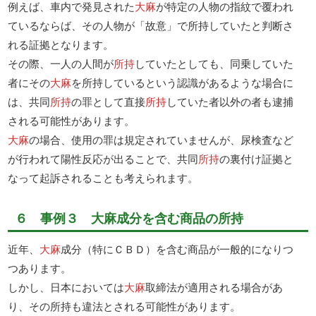
例えば、車内で発見された
大麻
が特定の人物の指紋で覆われ
ているならば、その人物が「故意」で所持していたと判断さ
れる証拠となります。
その際、一人の人間が
所持
していたとしても、同乗していた
者にその
大麻
を所持しているという認識があるような場合に
は、共同
所持
の罪として直接
所持
していた者以外の者も逮捕
される可能性があります。
大麻
の場合、使用の罪は規定されていませんが、尿検査など
が行われて陽性反応が出ることで、共同
所持
の裏付け証拠と
なって起訴されることも考えられます。
６ 事例３ 大麻成分を含む商品の所持
近年、
大麻
成分（特にＣＢＤ）を含む商品が一般的になりつ
つあります。
しかし、日本においては
大麻
取締法が適用される場合があ
り、その所持も違法とされる可能性があります。