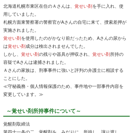
北海道札幌市東区在住のＡさんは、
覚せい剤
を手に入れ、使
用していました。
札幌方面東警察署の警察官がAさんの自宅に来て、捜索差押が
実施されました。
覚せい剤
を使用したのがかなり前だったため、Aさんの尿から
は
覚せい剤
成分は検出されませんでした。
しかし、
覚せい剤
の残りや器具が押収され、
覚せい剤
所持の
容疑でAさんは逮捕されました。
Ａさんの家族は、刑事事件に強いと評判の弁護士に相談する
ことにした。
≪守秘義務・個人情報保護のため、事件地や一部事件内容を
変更しています。≫
～覚せい剤所持事件について～
覚醒剤取締法
第四十一条の二 覚醒剤を、みだりに、所持し、譲り渡し、