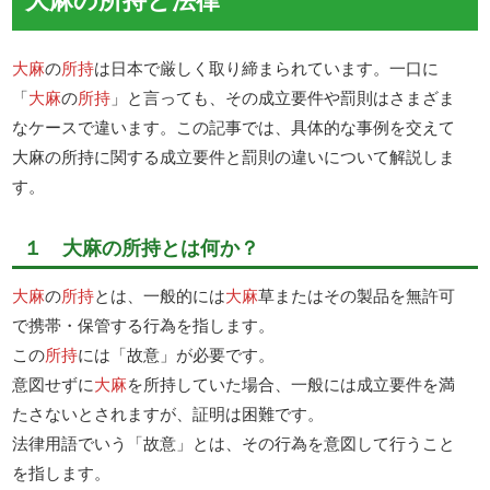
大麻
の
所持
は日本で厳しく取り締まられています。一口に
「
大麻
の
所持
」と言っても、その成立要件や罰則はさまざま
なケースで違います。この記事では、具体的な事例を交えて
大麻の所持に関する成立要件と罰則の違いについて解説しま
す。
１ 大麻の所持とは何か？
大麻
の
所持
とは、一般的には
大麻
草またはその製品を無許可
で携帯・保管する行為を指します。
この
所持
には「故意」が必要です。
意図せずに
大麻
を所持していた場合、一般には成立要件を満
たさないとされますが、証明は困難です。
法律用語でいう「故意」とは、その行為を意図して行うこと
を指します。