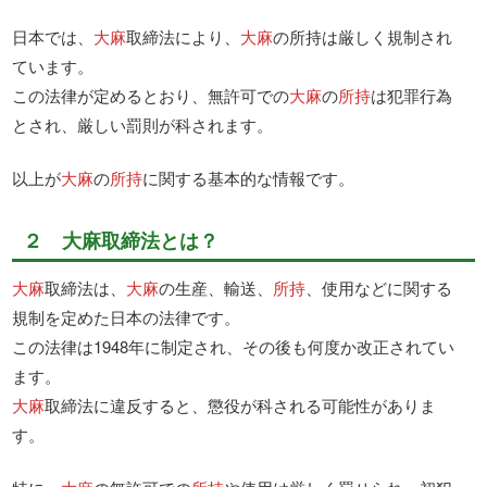
日本では、
大麻
取締法により、
大麻
の所持は厳しく規制され
ています。
この法律が定めるとおり、無許可での
大麻
の
所持
は犯罪行為
とされ、厳しい罰則が科されます。
以上が
大麻
の
所持
に関する基本的な情報です。
２ 大麻取締法とは？
大麻
取締法は、
大麻
の生産、輸送、
所持
、使用などに関する
規制を定めた日本の法律です。
この法律は1948年に制定され、その後も何度か改正されてい
ます。
大麻
取締法に違反すると、懲役が科される可能性がありま
す。