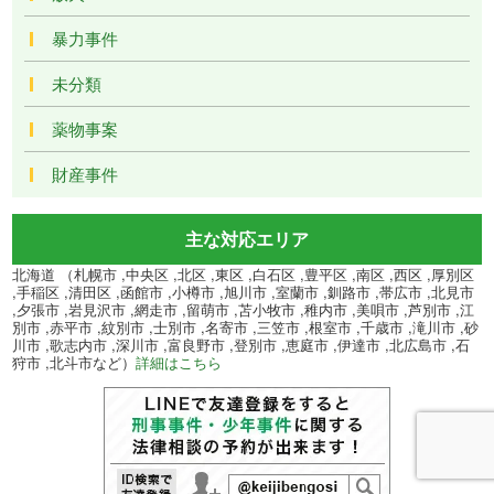
暴力事件
未分類
薬物事案
財産事件
主な対応エリア
北海道 （札幌市 ,中央区 ,北区 ,東区 ,白石区 ,豊平区 ,南区 ,西区 ,厚別区
,手稲区 ,清田区 ,函館市 ,小樽市 ,旭川市 ,室蘭市 ,釧路市 ,帯広市 ,北見市
,夕張市 ,岩見沢市 ,網走市 ,留萌市 ,苫小牧市 ,稚内市 ,美唄市 ,芦別市 ,江
別市 ,赤平市 ,紋別市 ,士別市 ,名寄市 ,三笠市 ,根室市 ,千歳市 ,滝川市 ,砂
川市 ,歌志内市 ,深川市 ,富良野市 ,登別市 ,恵庭市 ,伊達市 ,北広島市 ,石
狩市 ,北斗市など）
詳細はこちら