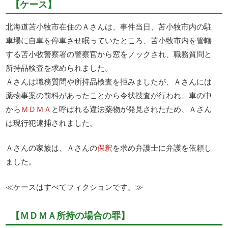
【ケース】
北海道苫小牧市在住のＡさんは、事件当日、苫小牧市内の駐
車場に自車を停車させ眠っていたところ、苫小牧市内を管轄
する苫小牧警察署の警察官から窓をノックされ、職務質問と
所持品検査を求められました。
Ａさんは職務質問や所持品検査を拒みましたが、Ａさんには
薬物事案の前科があったことから令状捜査が行われ、車の中
から
ＭＤＭＡ
と呼ばれる違法薬物が発見されたため、Ａさん
は現行犯逮捕されました。
Ａさんの家族は、Ａさんの
保釈
を求め弁護士に弁護を依頼し
ました。
≪ケースはすべてフィクションです。≫
【ＭＤＭＡ所持の場合の罪】