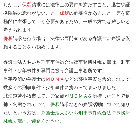
しかし、
保釈
請求には法律上の要件を満たすこと、逃亡や証
拠隠滅の恐れがないこと、
保釈
の必要性があること、等を積
極的に主張していく必要があるため、一般の方では難しいと
考えられます。
保釈
請求を行う場合、法律の専門家である弁護士に弁護を依
頼することをお勧めします。
弁護士法人あいち刑事事件総合法律事務所札幌支部は、刑事
事件・少年事件を専門に扱う弁護士事務所です。
当事務所の弁護士は
ＭＤＭＡ
などの薬物事案を含めこれまで
数多くの刑事事件・少年事件に携わってまいりました。
北海道苫小牧市にて、ご家族が
ＭＤＭＡ
を所持したことで逮
捕・勾留されていて、
保釈
請求などの弁護活動について知り
たいという方は、
弁護士法人あいち刑事事件総合法律事務所
札幌支部にご連絡ください。