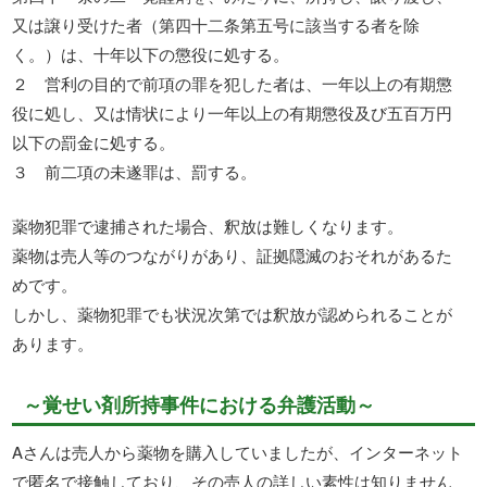
又は譲り受けた者（第四十二条第五号に該当する者を除
く。）は、十年以下の懲役に処する。
２ 営利の目的で前項の罪を犯した者は、一年以上の有期懲
役に処し、又は情状により一年以上の有期懲役及び五百万円
以下の罰金に処する。
３ 前二項の未遂罪は、罰する。
薬物犯罪で逮捕された場合、釈放は難しくなります。
薬物は売人等のつながりがあり、証拠隠滅のおそれがあるた
めです。
しかし、薬物犯罪でも状況次第では釈放が認められることが
あります。
～覚せい剤所持事件における弁護活動～
Aさんは売人から薬物を購入していましたが、インターネット
で匿名で接触しており、その売人の詳しい素性は知りません