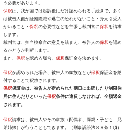
う必要があります。
保釈
は、我が国では起訴後にだけ認められる手続きで、多く
は被告人側が証拠隠滅や逃亡の恐れがないこと・身元引受人
がいること・
保釈
の必要性などを主張し裁判官に
保釈
を請求
します。
裁判官は、担当検察官の意見を踏まえ、被告人の
保釈
を認め
るかどうか判断します。
また、
保釈
を認める場合、
保釈
保証金を決めます。
保釈
が認められた場合、被告人の家族などが
保釈
保証金を納
付することで釈放されます。
保釈
保証金は、被告人が定められた期日に出廷したり制限住
居に住んだりといった
保釈
条件に違反しなければ、全額返金
されます。
保釈
請求は、被告人やその家族（配偶者、両親・子ども、兄
弟姉妹）が行うこともできます。（刑事訴訟法８８条１項）