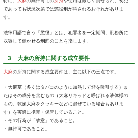
特に、
大麻
の無許可での
所持
や使用は厳しく罰せられ、初犯
であっても状況次第では懲役刑が科されるおそれがありま
す。
法律用語で言う「懲役」とは、犯罪者を一定期間、刑務所に
収容して働かせる刑罰のことを指します。
３ 大麻の所持に関する成立要件
大麻
の所持に関する成立要件は、主に以下の三点です。
・大麻草（多くはタバコのように加熱して煙を吸引する）ま
たはその成分を含むもの（大麻リキッドと呼ばれる液体様の
もの、乾燥大麻をクッキーなどに混ぜている場合もありま
す）を実際に携帯・保管していること。
・その行為が「故意」であること。
・無許可であること。