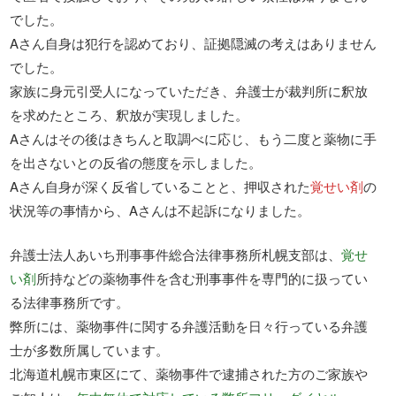
でした。
Aさん自身は犯行を認めており、証拠隠滅の考えはありません
でした。
家族に身元引受人になっていただき、弁護士が裁判所に釈放
を求めたところ、釈放が実現しました。
Aさんはその後はきちんと取調べに応じ、もう二度と薬物に手
を出さないとの反省の態度を示しました。
Aさん自身が深く反省していることと、押収された
覚せい剤
の
状況等の事情から、Aさんは不起訴になりました。
弁護士法人あいち刑事事件総合法律事務所札幌支部は、
覚せ
い剤
所持などの薬物事件を含む刑事事件を専門的に扱ってい
る法律事務所です。
弊所には、薬物事件に関する弁護活動を日々行っている弁護
士が多数所属しています。
北海道札幌市東区にて、薬物事件で逮捕された方のご家族や