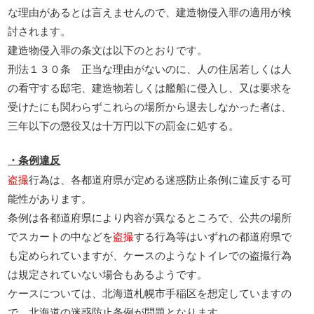
な理由があるとは言えませんので、建造物侵入罪の適用が検
討されます。
建造物侵入罪の条文は以下のとおりです。
刑法１３０条 正当な理由がないのに、人の住居若しくは人
の看守する邸宅、建造物若しくは艦船に侵入し、又は要求を
受けたにも関わらずこれらの場所から退去しなかった者は、
三年以下の懲役又は十万円以下の罰金に処する。
・条例違反
盗撮
行為は、各都道府県が定める迷惑防止条例に違反する可
能性があります。
条例は各都道府県により内容が異なるところで、公共の場所
でスカートの中などを
盗撮
する行為等はいずれの都道府県で
も定められていますが、ケースのようなトイレでの盗撮行為
は規定されていない場合もあるようです。
ケースについては、北海道札幌市手稲区を想定していますの
で、北海道の迷惑防止条例が問題となります。