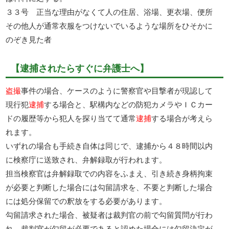
３３号 正当な理由がなくて人の住居、浴場、更衣場、便所
その他人が通常衣服をつけないでいるような場所をひそかに
のぞき見た者
【逮捕されたらすぐに弁護士へ】
盗撮
事件の場合、ケースのように警察官や目撃者が現認して
現行犯
逮捕
する場合と、駅構内などの防犯カメラやＩＣカー
ドの履歴等から犯人を探り当てて通常
逮捕
する場合が考えら
れます。
いずれの場合も手続き自体は同じで、逮捕から４８時間以内
に検察庁に送致され、弁解録取が行われます。
担当検察官は弁解録取での内容をふまえ、引き続き身柄拘束
が必要と判断した場合には勾留請求を、不要と判断した場合
には処分保留での釈放をする必要があります。
勾留請求された場合、被疑者は裁判官の前で勾留質問が行わ
れ、裁判官が勾留が必要であると認めた場合には勾留決定が