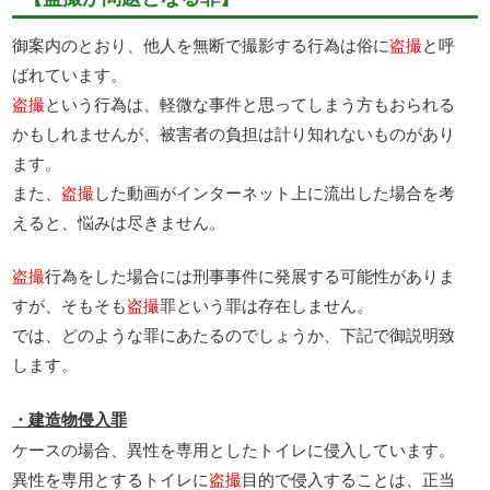
御案内のとおり、他人を無断で撮影する行為は俗に
盗撮
と呼
ばれています。
盗撮
という行為は、軽微な事件と思ってしまう方もおられる
かもしれませんが、被害者の負担は計り知れないものがあり
ます。
また、
盗撮
した動画がインターネット上に流出した場合を考
えると、悩みは尽きません。
盗撮
行為をした場合には刑事事件に発展する可能性がありま
すが、そもそも
盗撮
罪という罪は存在しません。
では、どのような罪にあたるのでしょうか、下記で御説明致
します。
・建造物侵入罪
ケースの場合、異性を専用としたトイレに侵入しています。
異性を専用とするトイレに
盗撮
目的で侵入することは、正当