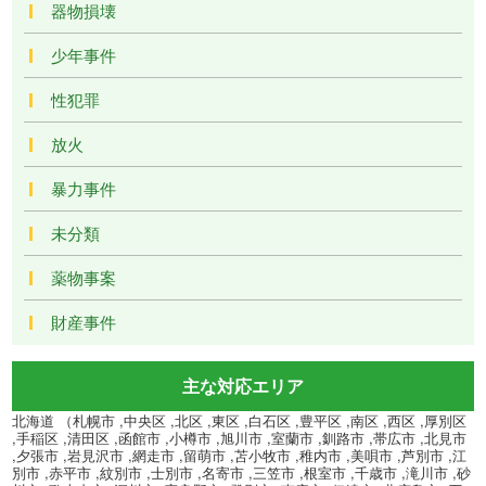
器物損壊
少年事件
性犯罪
放火
暴力事件
未分類
薬物事案
財産事件
主な対応エリア
北海道 （札幌市 ,中央区 ,北区 ,東区 ,白石区 ,豊平区 ,南区 ,西区 ,厚別区
,手稲区 ,清田区 ,函館市 ,小樽市 ,旭川市 ,室蘭市 ,釧路市 ,帯広市 ,北見市
,夕張市 ,岩見沢市 ,網走市 ,留萌市 ,苫小牧市 ,稚内市 ,美唄市 ,芦別市 ,江
別市 ,赤平市 ,紋別市 ,士別市 ,名寄市 ,三笠市 ,根室市 ,千歳市 ,滝川市 ,砂