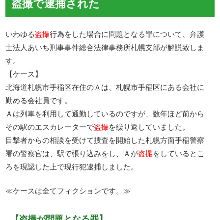
盗撮で逮捕された
いわゆる
盗撮
行為をした場合に問題となる罪について、弁護
士法人あいち刑事事件総合法律事務所札幌支部が解説致しま
す。
【ケース】
北海道札幌市手稲区在住のＡは、札幌市手稲区にある会社に
勤める会社員です。
Ａは列車を利用して通勤しているのですが、数年ほど前から
その駅のエスカレーターで
盗撮
を繰り返していました。
目撃者からの相談を受けて捜査を開始した札幌方面手稲警察
署の警察官は、駅で張り込みをし、Ａが
盗撮
をしているとこ
ろを現認した上で現行犯逮捕しました。
≪ケースは全てフィクションです。≫
【盗撮が問題となる罪】