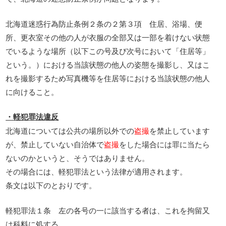
北海道迷惑行為防止条例２条の２第３項 住居、浴場、便
所、更衣室その他の人が衣服の全部又は一部を着けない状態
でいるような場所（以下この号及び次号において「住居等」
という。）における当該状態の他人の姿態を撮影し、又はこ
れを撮影するため写真機等を住居等における当該状態の他人
に向けること。
・軽犯罪法違反
北海道については公共の場所以外での
盗撮
を禁止しています
が、禁止していない自治体で
盗撮
をした場合には罪に当たら
ないのかというと、そうではありません。
その場合には、軽犯罪法という法律が適用されます。
条文は以下のとおりです。
軽犯罪法１条 左の各号の一に該当する者は、これを拘留又
は科料に処する。