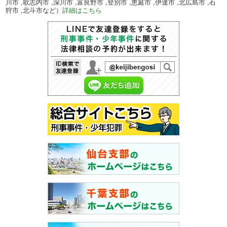
川市 ,歌志内市 ,深川市 ,富良野市 ,登別市 ,恵庭市 ,伊達市 ,北広島市 ,石
狩市 ,北斗市など）
詳細はこちら