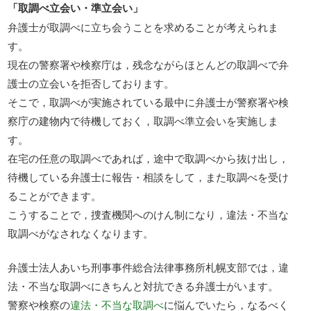
「取調べ立会い・準立会い」
弁護士が取調べに立ち会うことを求めることが考えられま
す。
現在の警察署や検察庁は，残念ながらほとんどの取調べで弁
護士の立会いを拒否しております。
そこで，取調べが実施されている最中に弁護士が警察署や検
察庁の建物内で待機しておく，取調べ準立会いを実施しま
す。
在宅の任意の取調べであれば，途中で取調べから抜け出し，
待機している弁護士に報告・相談をして，また取調べを受け
ることができます。
こうすることで，捜査機関へのけん制になり，違法・不当な
取調べがなされなくなります。
弁護士法人あいち刑事事件総合法律事務所札幌支部では，違
法・不当な取調べにきちんと対抗できる弁護士がいます。
警察や検察の
違法・不当な取調べ
に悩んでいたら，なるべく