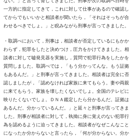
ない。」と言って脅してきました。刑事が次の取調べ日時を
一方的に指定してきて，これに対して仕事があるので確認し
てからでもいいかと相談者が聞いたら，「それはそっちが合
わせるべきでしょ。」と睨みながら刑事が言ってきました。
・取調べにおいて，刑事は，相談者が否定しているにもかか
わらず，犯罪をしたと決めつけ，圧力をかけてきました。相
談者に対して嘘発見器を実施し，質問で犯罪行為をしたかを
質問しました。取調べでは，「もう分かってんな。もう証拠
もあるんだ。」と刑事が言ってきました。相談者は完全に否
認しましたが，「認めなければ家族に来てもらう。妻や両親
に来てもらう。家族を壊したくないでしょ。全国のテレビに
映りたくないでしょ。ＤＮＡ鑑定したら分かるんだ。証拠は
あるんだ。分かっているんだ。」と延々と刑事が言ってきま
した。刑事が相談者に対して，執拗に身に覚えのない犯罪行
為を認めるように迫ってきました。相談者がなぜこんなこと
になったか分からないと言ったら，「何が分からない。分か