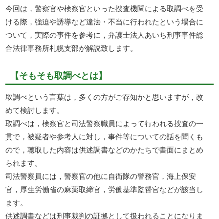
今回は，警察官や検察官といった捜査機関による取調べを受
ける際，強迫や誘導など違法・不当に行われたという場合に
ついて，実際の事件を参考に，弁護士法人あいち刑事事件総
合法律事務所札幌支部が解説致します。
【そもそも取調べとは】
取調べという言葉は，多くの方がご存知かと思いますが，改
めて検討します。
取調べは，検察官と司法警察職員によって行われる捜査の一
貫で，被疑者や参考人に対し，事件等についての話を聞くも
ので，聴取した内容は供述調書などのかたちで書面にまとめ
られます。
司法警察員には，警察官の他に自衛隊の警務官，海上保安
官，厚生労働省の麻薬取締官，労働基準監督官などが該当し
ます。
供述調書などは刑事裁判の証拠として扱われることになりま