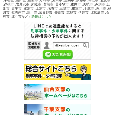
,夕張市 ,岩見沢市 ,網走市 ,留萌市 ,苫小牧市 ,稚内市 ,美唄市 ,芦別市 ,江
別市 ,赤平市 ,紋別市 ,士別市 ,名寄市 ,三笠市 ,根室市 ,千歳市 ,滝川市 ,砂
川市 ,歌志内市 ,深川市 ,富良野市 ,登別市 ,恵庭市 ,伊達市 ,北広島市 ,石
狩市 ,北斗市など）
詳細はこちら