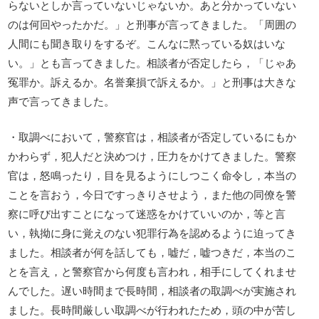
らないとしか言っていないじゃないか。あと分かっていない
のは何回やったかだ。」と刑事が言ってきました。「周囲の
人間にも聞き取りをするぞ。こんなに黙っている奴はいな
い。」とも言ってきました。相談者が否定したら，「じゃあ
冤罪か。訴えるか。名誉棄損で訴えるか。」と刑事は大きな
声で言ってきました。
・取調べにおいて，警察官は，相談者が否定しているにもか
かわらず，犯人だと決めつけ，圧力をかけてきました。警察
官は，怒鳴ったり，目を見るようにしつこく命令し，本当の
ことを言おう，今日ですっきりさせよう，また他の同僚を警
察に呼び出すことになって迷惑をかけていいのか，等と言
い，執拗に身に覚えのない犯罪行為を認めるように迫ってき
ました。相談者が何を話しても，嘘だ，嘘つきだ，本当のこ
とを言え，と警察官から何度も言われ，相手にしてくれませ
んでした。遅い時間まで長時間，相談者の取調べが実施され
ました。長時間厳しい取調べが行われたため，頭の中が苦し