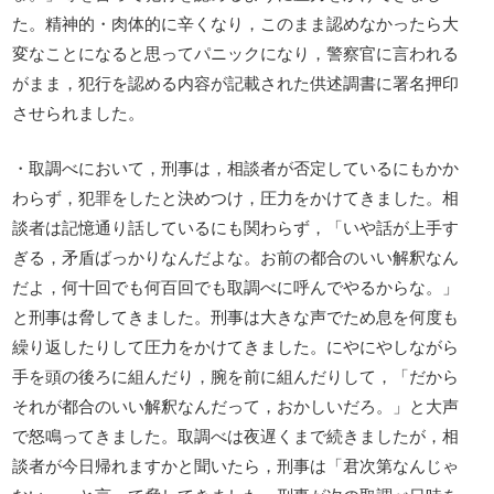
た。精神的・肉体的に辛くなり，このまま認めなかったら大
変なことになると思ってパニックになり，警察官に言われる
がまま，犯行を認める内容が記載された供述調書に署名押印
させられました。
・取調べにおいて，刑事は，相談者が否定しているにもかか
わらず，犯罪をしたと決めつけ，圧力をかけてきました。相
談者は記憶通り話しているにも関わらず，「いや話が上手す
ぎる，矛盾ばっかりなんだよな。お前の都合のいい解釈なん
だよ，何十回でも何百回でも取調べに呼んでやるからな。」
と刑事は脅してきました。刑事は大きな声でため息を何度も
繰り返したりして圧力をかけてきました。にやにやしながら
手を頭の後ろに組んだり，腕を前に組んだりして，「だから
それが都合のいい解釈なんだって，おかしいだろ。」と大声
で怒鳴ってきました。取調べは夜遅くまで続きましたが，相
談者が今日帰れますかと聞いたら，刑事は「君次第なんじゃ