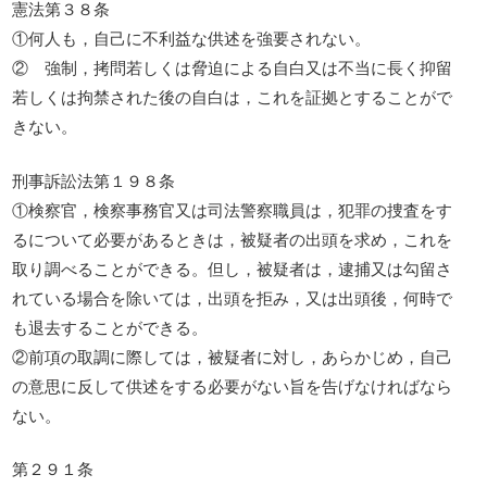
憲法第３８条
①何人も，自己に不利益な供述を強要されない。
② 強制，拷問若しくは脅迫による自白又は不当に長く抑留
若しくは拘禁された後の自白は，これを証拠とすることがで
きない。
刑事訴訟法第１９８条
①検察官，検察事務官又は司法警察職員は，犯罪の捜査をす
るについて必要があるときは，被疑者の出頭を求め，これを
取り調べることができる。但し，被疑者は，逮捕又は勾留さ
れている場合を除いては，出頭を拒み，又は出頭後，何時で
も退去することができる。
②前項の取調に際しては，被疑者に対し，あらかじめ，自己
の意思に反して供述をする必要がない旨を告げなければなら
ない。
第２９１条