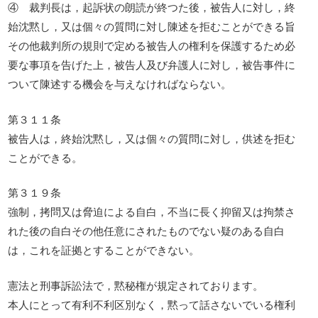
④ 裁判長は，起訴状の朗読が終つた後，被告人に対し，終
始沈黙し，又は個々の質問に対し陳述を拒むことができる旨
その他裁判所の規則で定める被告人の権利を保護するため必
要な事項を告げた上，被告人及び弁護人に対し，被告事件に
ついて陳述する機会を与えなければならない。
第３１１条
被告人は，終始沈黙し，又は個々の質問に対し，供述を拒む
ことができる。
第３１９条
強制，拷問又は脅迫による自白，不当に長く抑留又は拘禁さ
れた後の自白その他任意にされたものでない疑のある自白
は，これを証拠とすることができない。
憲法と刑事訴訟法で，黙秘権が規定されております。
本人にとって有利不利区別なく，黙って話さないでいる権利