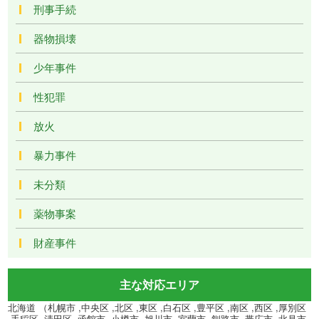
刑事手続
器物損壊
少年事件
性犯罪
放火
暴力事件
未分類
薬物事案
財産事件
主な対応エリア
北海道 （札幌市 ,中央区 ,北区 ,東区 ,白石区 ,豊平区 ,南区 ,西区 ,厚別区
,手稲区 ,清田区 ,函館市 ,小樽市 ,旭川市 ,室蘭市 ,釧路市 ,帯広市 ,北見市