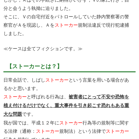
分と会うよう執拗に迫りました。
そこに、Ｖの自宅付近をパトロールしていた静内警察署の警
察官がＡを現認し、Ａを
ストーカー
規制法違反で現行犯逮捕
しました。
≪ケースは全てフィクションです。≫
【ストーカーとは？】
日常会話で、しばし
ストーカー
という言葉を用いる場合があ
るかと思います。
ストーカー
と呼ばれる行為は、
被害者にとって不安や恐怖を
植え付けるだけでなく、重大事件を引き起こす恐れもある重
大な問題
です。
我が国では、平成１２年に
ストーカー
行為等の規制等に関す
る法律（通称：
ストーカー
規制法）という法律で
ストーカー