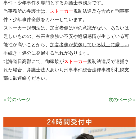
事件・少年事件を専門とする弁護士事務所です。
当事務所の弁護士は、
ストーカー
規制法違反を含めた刑事事
件・少年事件全般をカバーしています。
ストーカー規制法は、加害者側は罪の意識がない、あるいは
乏しいものの、被害者側強い不安や処罰感情が生じている可
能性が高いことから、
加害者側が想像している以上に厳しい
手続き・処分に発展する恐れがあります。
北海道日高郡にて、御家族が
ストーカー
規制法違反で逮捕さ
れた場合、弁護士法人あいち刑事事件総合法律事務所札幌支
部に御連絡ください。
« 前のページ
次のページ »