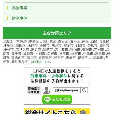
薬物事案
財産事件
主な対応エリア
北海道 （札幌市 ,中央区 ,北区 ,東区 ,白石区 ,豊平区 ,南区 ,西区 ,厚別区
,手稲区 ,清田区 ,函館市 ,小樽市 ,旭川市 ,室蘭市 ,釧路市 ,帯広市 ,北見市
,夕張市 ,岩見沢市 ,網走市 ,留萌市 ,苫小牧市 ,稚内市 ,美唄市 ,芦別市 ,江
別市 ,赤平市 ,紋別市 ,士別市 ,名寄市 ,三笠市 ,根室市 ,千歳市 ,滝川市 ,砂
川市 ,歌志内市 ,深川市 ,富良野市 ,登別市 ,恵庭市 ,伊達市 ,北広島市 ,石
狩市 ,北斗市など）
詳細はこちら