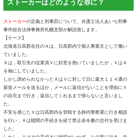
ストーカーはどのような罪に？
ストーカー
の定義と刑事罰について、弁護士法人あいち刑事
事件総合法律事務所札幌支部が解説致します。
【ケース】
北海道日高郡在住のＡは、日高郡内で個人事業主として働い
ていました。
Ａは，取引先の従業員Ｖに好意を抱いていましたが，ＶはＡ
を袖にしていました。
しかし諦められなかったＡはＶに対して日に最大１１４通の
新規メールを送るほか，メールに返信がないことを理由にＶ
の自宅まで行き，返信してくれるまで帰らないと言いまし
た。
不安を感じたＶは日高郡内を管轄する静内警察署に行き相談
を行い，Ａは聴聞の手続きを経て禁止命令書の交付を受けま
した。
しかし，Ａはその手続きに納得がいかず，Ｖの家に行き，自