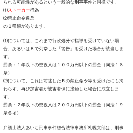
られる可能性があるという一般的な刑事事件と同様です。
⑴
ストーカー
行為
⑵禁止命令違反
の２種類があります。
⑴については、これまで行政処分や指導を受けていない場
合、あるいはＢで列挙した「警告」を受けた場合が該当しま
す。
罰条：１年以下の懲役又は１００万円以下の罰金（同法１８
条）
⑵について、これは前述したＢの禁止命令等を受けたにも拘
わらず、再び加害者が被害者側に接触した場合に成立しま
す。
罰条：２年以下の懲役又は２００万円以下の罰金（同法１９
条各項）
弁護士法人あいち刑事事件総合法律事務所札幌支部は、刑事