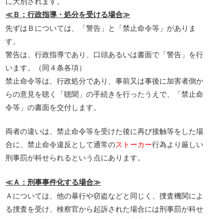
に大別されます。
≪Ｂ：行政指導・処分を受ける場合≫
先ずはＢについては、「警告」と「禁止命令等」がありま
す。
警告は、行政指導であり、口頭あるいは書面で「警告」を行
います。（同４条各項）
禁止命令等は、行政処分であり、事前又は事後に加害者側か
らの意見を聴く「聴聞」の手続きを行ったうえで、「禁止命
令等」の書面を交付します。
両者の違いは、禁止命令等を受けた後に再び接触等をした場
合に、禁止命令違反として通常の
ストーカー
行為より厳しい
刑事罰が科せられるという点にあります。
≪Ａ：刑事事件化する場合≫
Ａについては、他の暴行や窃盗などと同じく、捜査機関によ
る捜査を受け、検察官から起訴された場合には刑事罰が科せ