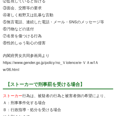
②監視していると告げる
③面会、交際等の要求
④著しく粗野又は乱暴な言動
⑤無言電話、連続した電話・メール・SNSのメッセージ等
⑥汚物などの送付
⑦名誉を傷つける行為
⑧性的しゅう恥心の侵害
内閣府男女共同参画局より
https://www.gender.go.jp/policy/no_Ｖiolence/e-ＶＡw/lＡ
w/06.html
【ストーカーで刑事罰を受ける場合】
ストーカー
行為は、被疑者の行為と被害者側の希望により、
Ａ：刑事事件化する場合
Ｂ：行政指導・処分を受ける場合