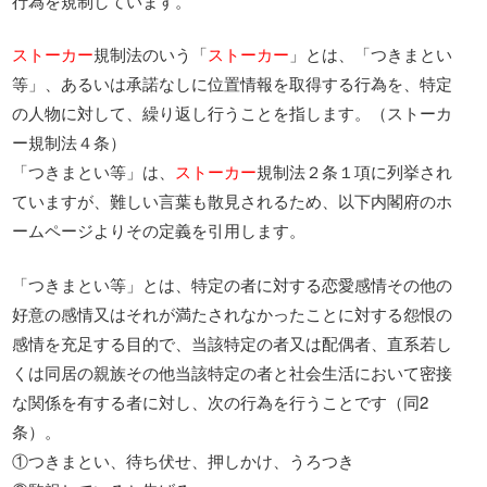
行為を規制しています。
ストーカー
規制法のいう「
ストーカー
」とは、「つきまとい
等」、あるいは承諾なしに位置情報を取得する行為を、特定
の人物に対して、繰り返し行うことを指します。（ストーカ
ー規制法４条）
「つきまとい等」は、
ストーカー
規制法２条１項に列挙され
ていますが、難しい言葉も散見されるため、以下内閣府のホ
ームページよりその定義を引用します。
「つきまとい等」とは、特定の者に対する恋愛感情その他の
好意の感情又はそれが満たされなかったことに対する怨恨の
感情を充足する目的で、当該特定の者又は配偶者、直系若し
くは同居の親族その他当該特定の者と社会生活において密接
な関係を有する者に対し、次の行為を行うことです（同2
条）。
①つきまとい、待ち伏せ、押しかけ、うろつき